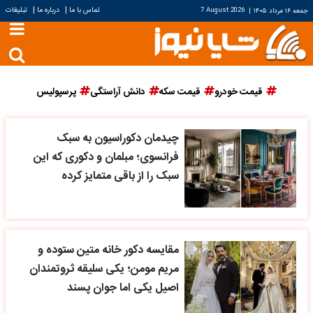
|
|
تماس با ما
درباره ما
تبلیغات
جمعه ۱۶ مرداد ۱۴۰۵
|
7 August 2026
قیمت خودرو
قیمت سکه
دانش آراستگی
پرسپولیس
چیدمان دکوراسیون به سبک
فرانسوی؛ مبلمان و دکوری که این
سبک را از باقی متمایز کرده
مقایسه دکور خانه متین ستوده و
مریم مومن؛ یکی سلیقه ثروتمندان
اصیل یکی اما جوان پسند