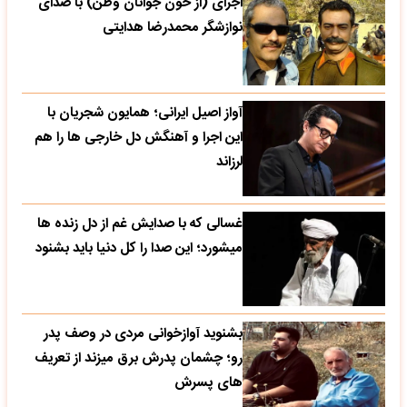
اجرای (از خون جوانان وطن) با صدای
نوازشگر محمدرضا هدایتی
آواز اصیل ایرانی؛ همایون شجریان با
این اجرا و آهنگش دل خارجی ها را هم
لرزاند
غسالی که با صدایش غم از دل زنده ها
میشورد؛ این صدا را کل دنیا باید بشنود
بشنوید آوازخوانی مردی در وصف پدر
رو؛ چشمان پدرش برق میزند از تعریف
های پسرش