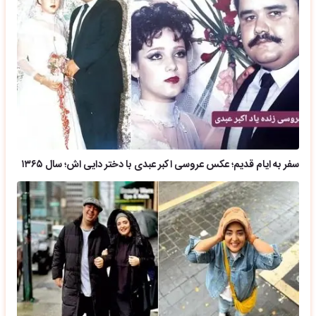
سفر به ایام قدیم؛ عکس عروسی اکبر عبدی با دختر دایی اش؛ سال ۱۳۶۵