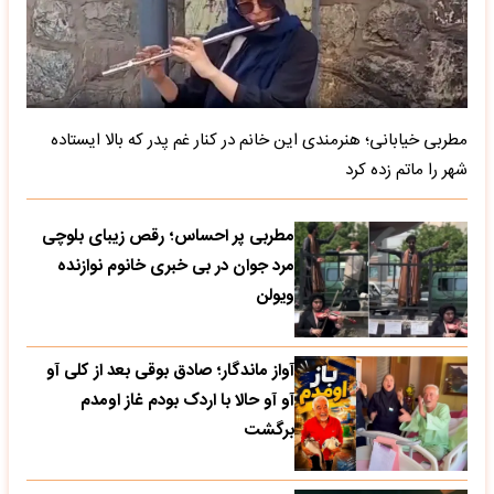
مطربی خیابانی؛ هنرمندی این خانم در کنار غم پدر که بالا ایستاده
شهر را ماتم زده کرد
مطربی پر احساس؛ رقص زیبای بلوچی
مرد جوان در بی خبری خانوم نوازنده
ویولن
آواز ماندگار؛ صادق بوقی بعد از کلی آو
آو آو حالا با اردک بودم غاز اومدم
برگشت