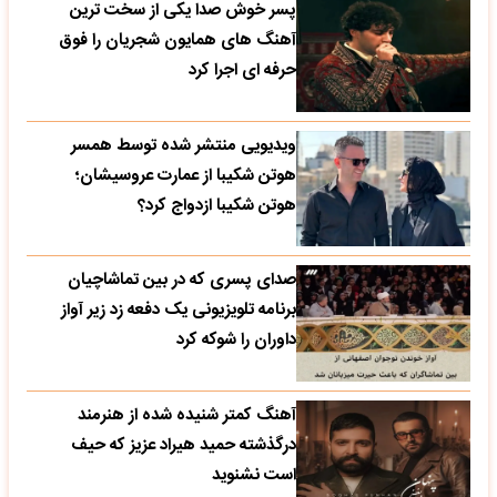
پسر خوش صدا یکی از سخت ترین
آهنگ های همایون شجریان را فوق
حرفه ای اجرا کرد
ویدیویی منتشر شده توسط همسر
هوتن شکیبا از عمارت عروسیشان؛
هوتن شکیبا ازدواج کرد؟
صدای پسری که در بین تماشاچیان
برنامه تلویزیونی یک دفعه زد زیر آواز
داوران را شوکه کرد
آهنگ کمتر شنیده شده از هنرمند
درگذشته حمید هیراد عزیز که حیف
است نشنوید