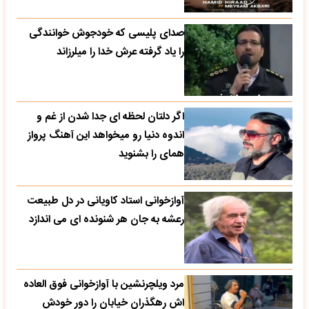
صدای پلیسی که خودجوش خوانندگی
را یاد گرفته عرش خدا را میلرزاند
اگر دلتان لحظه ای جدا شدن از غم و
اندوه دنیا رو میخواهد این آهنگ پرواز
همای را بشنوید
آوازخوانی استاد کاویانی در دل طبیعت
رعشه به جان هر شنونده ای می اندازد
مرد ویلچرنشین با آوازخوانی فوق العاده
اش رهگذران خیابان را دور خودش