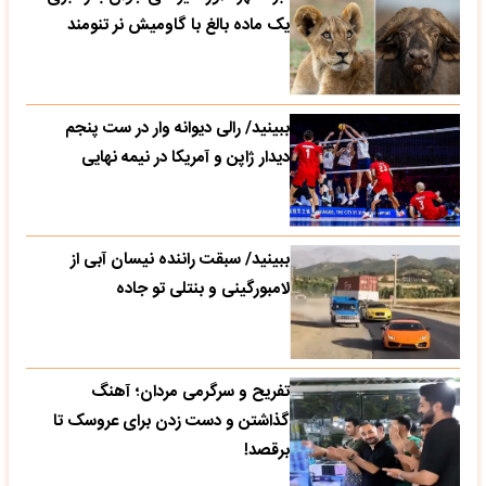
یک ماده بالغ با گاومیش نر تنومند
ببینید/ رالی دیوانه وار در ست پنجم
دیدار ژاپن و آمریکا در نیمه نهایی
ببینید/ سبقت راننده نیسان آبی از
لامبورگینی و بنتلی تو جاده
تفریح و سرگرمی مردان؛ آهنگ
گذاشتن و دست زدن برای عروسک تا
برقصد!