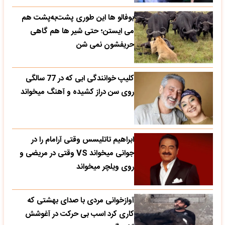
بوفالو ها این‌ طوری پشت‌به‌پشت هم
می‌ ایستن؛ حتی شیر ها هم گاهی
حریفشون نمی‌ شن
کلیپ خوانندگی ابی که در 77 سالگی
روی سن دراز کشیده و آهنگ میخواند
ابراهیم تاتلیسس وقتی آرامام را در
جوانی میخواند VS وقتی در مریضی و
روی ویلچر میخواند
آوازخوانی مردی با صدای بهشتی که
کاری کرد اسب بی حرکت در آغوشش