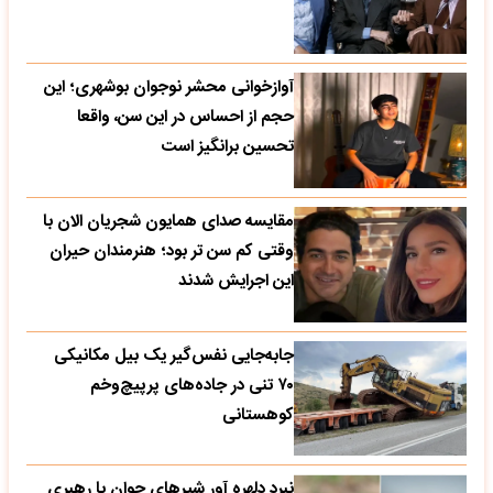
آوازخوانی محشر نوجوان بوشهری؛ این
حجم از احساس در این سن، واقعا
تحسین‌ برانگیز است
مقایسه صدای همایون شجریان الان با
وقتی کم سن تر بود؛ هنرمندان حیران
این اجرایش شدند
جابه‌جایی نفس‌گیر یک بیل مکانیکی
۷۰ تنی در جاده‌های پرپیچ‌وخم
کوهستانی
نبرد دلهره آور شیرهای جوان با رهبری