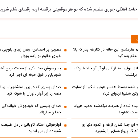
ز حامد آهنگی جوری تنظیم شده که تو هر موقعیتی برقصه اونم رقصای شلم شوربا
ب
 هنرمندی این خانم در کنار غم پدر که بالا
مطربی پر احساس؛ رقص زیبای بلوچی مر
ماتم زده کرد
خبری خانوم نوازنده ویولن
ادق بوقی بعد از کلی آو آو آو حالا با اردک
پسر خوش صدا یکی از سخت ترین آه
م برگشت
شجریان را فوق حرفه ای اجرا کرد
 شده توسط همسر هوتن شکیبا از عمارت
صدای پسری که در بین تماشاچیان برنام
ن شکیبا ازدواج کرد؟
دفعه زد زیر آواز داوران را شوکه کرد
ده شده از هنرمند درگذشته حمید هیراد
صدای پلیسی که خودجوش خوانندگی را 
است نشنوید
خدا را میلرزاند
 ای جدا شدن از غم و اندوه دنیا رو
آوازخوانی استاد کاویانی در دل طبیعت
هنگ پرواز همای را بشنوید
شنونده ای می اندازد