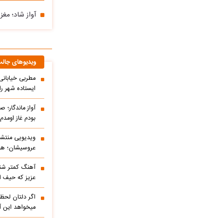
آواز شاد؛ مغ
ویدیوهای جال
مطربی خیابانی؛
ایستاده شهر را 
آواز ماندگار؛ ص
بودم غاز اومد
ویدیویی منتشر
عروسیشان؛ هوت
آهنگ کمتر شنی
عزیز که حیف 
اگر دلتان لحظه
میخواهد این آ