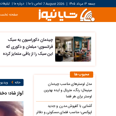
تماس با ما
درباره ما
تبلیغات
جمعه ۱۶ مرداد ۱۴۰۵
|
7 August 2026
|
|
صفحه نخست
چیدمان دکوراسیون به سبک
فرانسوی؛ مبلمان و دکوری که
این سبک را از باقی متمایز کرده
محبوب ها
خانه
ویدیو ۱
مدل لوسترهای مناسب چیدمان
مینیمال؛ رنگ، متریال و ایده بهترین
آواز شاد؛ دخت
لوستر برای هر فضا
آشنایی با کفپوش مدرن و جدید
اپوکسی؛ مناسب فضای مسکونی و دفاتر