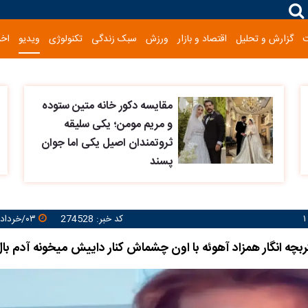
گزارش و تحلیل
اقتصاد و بازار
ورزش
سبک زندگی
تکنولوژی
ویدیو
اخب
مقایسه دکور خانه متین ستوده
و مریم مومن؛ یکی سلیقه
ثروتمندان اصیل یکی اما جوان
پسند
کد خبر: 274528
۰۳/خرداد/۱۴۰۵ ۱۱:۲۱:۵۷
ربچه انگار همزاد آهوئه با اون چشماش کنار داییش میخونه آدم بال