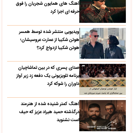
آهنگ های همایون شجریان را فوق
حرفه ای اجرا کرد
ویدیویی منتشر شده توسط همسر
هوتن شکیبا از عمارت عروسیشان؛
هوتن شکیبا ازدواج کرد؟
صدای پسری که در بین تماشاچیان
برنامه تلویزیونی یک دفعه زد زیر آواز
داوران را شوکه کرد
آهنگ کمتر شنیده شده از هنرمند
درگذشته حمید هیراد عزیز که حیف
است نشنوید