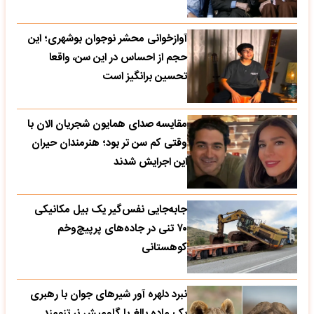
آوازخوانی محشر نوجوان بوشهری؛ این
حجم از احساس در این سن، واقعا
تحسین‌ برانگیز است
مقایسه صدای همایون شجریان الان با
وقتی کم سن تر بود؛ هنرمندان حیران
این اجرایش شدند
جابه‌جایی نفس‌گیر یک بیل مکانیکی
۷۰ تنی در جاده‌های پرپیچ‌وخم
کوهستانی
نبرد دلهره آور شیرهای جوان با رهبری
یک ماده بالغ با گاومیش نر تنومند