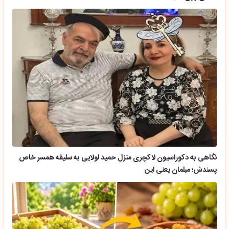
نگاهی به دکوراسیون لاکچری منزل حمید لولایی به سلیقه همسر خاص
پسندش؛ مبلمان یعنی این