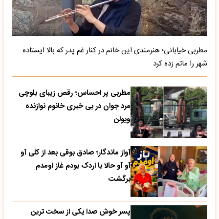
مطربی خیابانی؛ هنرمندی این خانم در کنار غم پدر که بالا ایستاده
شهر را ماتم زده کرد
مطربی پر احساس؛ رقص زیبای بلوچی
مرد جوان در بی خبری خانوم نوازنده
ویولن
آواز ماندگار؛ صادق بوقی بعد از کلی آو
آو آو حالا با اردک بودم غاز اومدم
برگشت
پسر خوش صدا یکی از سخت ترین