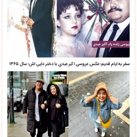
سفر به ایام قدیم؛ عکس عروسی اکبر عبدی با دختر دایی اش؛ سال ۱۳۶۵