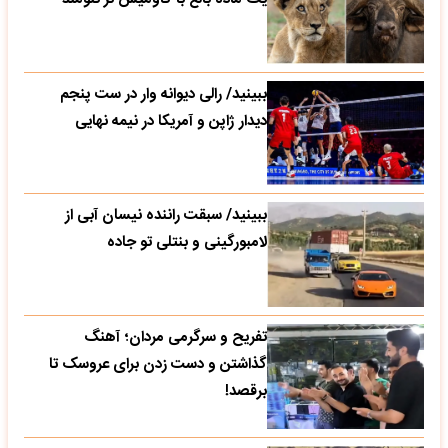
ببینید/ رالی دیوانه وار در ست پنجم
دیدار ژاپن و آمریکا در نیمه نهایی
ببینید/ سبقت راننده نیسان آبی از
لامبورگینی و بنتلی تو جاده
تفریح و سرگرمی مردان؛ آهنگ
گذاشتن و دست زدن برای عروسک تا
برقصد!