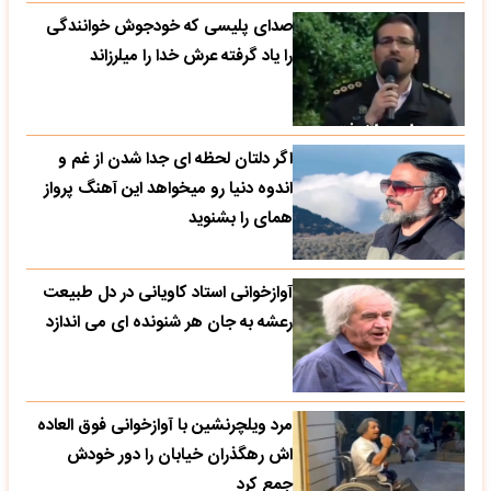
صدای پلیسی که خودجوش خوانندگی
را یاد گرفته عرش خدا را میلرزاند
اگر دلتان لحظه ای جدا شدن از غم و
اندوه دنیا رو میخواهد این آهنگ پرواز
همای را بشنوید
آوازخوانی استاد کاویانی در دل طبیعت
رعشه به جان هر شنونده ای می اندازد
مرد ویلچرنشین با آوازخوانی فوق العاده
اش رهگذران خیابان را دور خودش
جمع کرد