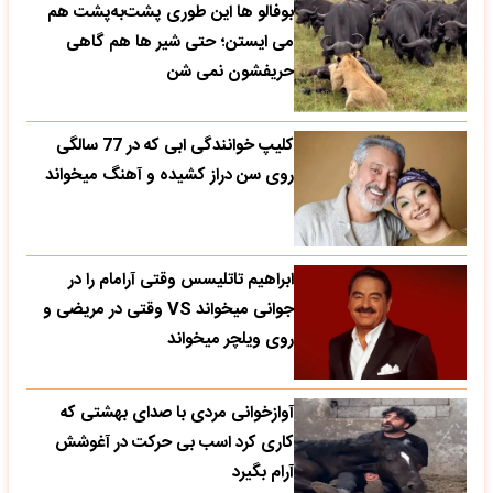
بوفالو ها این‌ طوری پشت‌به‌پشت هم
می‌ ایستن؛ حتی شیر ها هم گاهی
حریفشون نمی‌ شن
کلیپ خوانندگی ابی که در 77 سالگی
روی سن دراز کشیده و آهنگ میخواند
ابراهیم تاتلیسس وقتی آرامام را در
جوانی میخواند VS وقتی در مریضی و
روی ویلچر میخواند
آوازخوانی مردی با صدای بهشتی که
کاری کرد اسب بی حرکت در آغوشش
آرام بگیرد