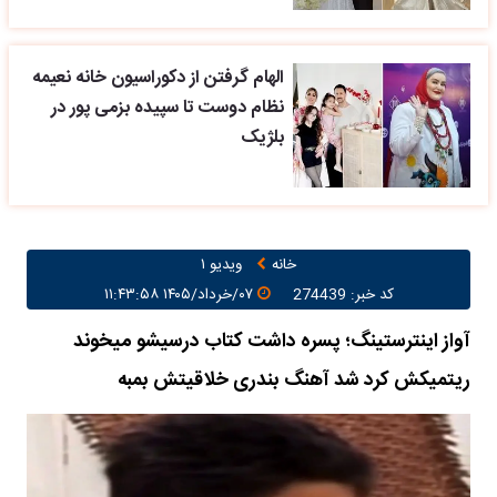
الهام گرفتن از دکوراسیون خانه نعیمه
نظام دوست تا سپیده بزمی پور در
بلژیک
خانه
ویدیو ۱
کد خبر: 274439
۰۷/خرداد/۱۴۰۵ ۱۱:۴۳:۵۸
آواز اینترستینگ؛ پسره داشت کتاب درسیشو میخوند
ریتمیکش کرد شد آهنگ بندری خلاقیتش بمبه