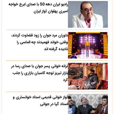
رادیو ایران دهه 50 با صدای ایرج خواجه
امیری پهلوان آواز ایران
داوران مرد جوان را زود قضاوت کردند،
وقتی خواند فهمیدند چه الماسی را
نادیده گرفته اند
ترانه خوانی پسر جوان با صدای رسا در
بازار تبریز توجه کاسبان بازاری را جلب
کرد
آواز خوانی قدیمی استاد خوانساری و
استاد گپا در جوانی