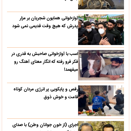
آوازخوانی همایون شجریان بر مزار
پدرش که هیچ وقت قدیمی نمی شود
اسب با آوازخوانی صاحبش به قدری در
فکر فرو رفته که انگار معنای آهنگ رو
میفهمد!
رقص و پایکوبی پر انرژی مردان کوتاه
قامت و خوش ذوق
اجرای (از خون جوانان وطن) با صدای