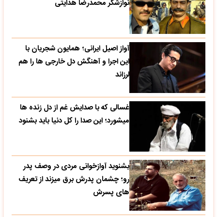
نوازشگر محمدرضا هدایتی
آواز اصیل ایرانی؛ همایون شجریان با
این اجرا و آهنگش دل خارجی ها را هم
لرزاند
غسالی که با صدایش غم از دل زنده ها
میشورد؛ این صدا را کل دنیا باید بشنود
بشنوید آوازخوانی مردی در وصف پدر
رو؛ چشمان پدرش برق میزند از تعریف
های پسرش