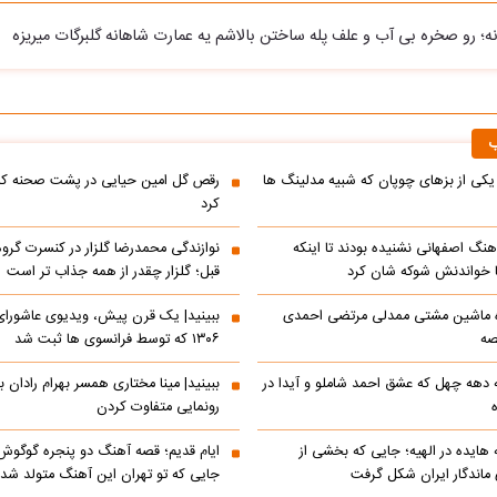
ه؛ رو صخره بی آب و علف پله ساختن بالاشم یه عمارت شاهانه گلبرگات میریزه
ب
ی از بزهای چوپان که شبیه مدلینگ ها
رقص گل امین حیایی در پشت صحنه که
کرد
 آهنگ اصفهانی نشنیده بودند تا اینکه
ا خواندنش شوکه شان کرد
قبل؛ گلزار چقدر از همه جذاب تر است
ده ماشین مشتی ممدلی مرتضی احمدی
صه
۱۳۰۶ که توسط فرانسوی ها ثبت شد
ه دهه چهل که عشق احمد شاملو و آیدا در
ببینید| مینا مختاری همسر بهرام رادان ب
رونمایی متفاوت کردن
ه هایده در الهیه؛ جایی که بخشی از
ایام قدیم؛ قصه آهنگ دو پنجره گوگوش
اندگار ایران شکل گرفت
جایی که تو تهران این آهنگ متولد شد