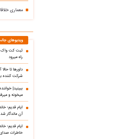
معماری خلاقان
ویدیوهای جال
ثبت کت واک یک
راه میرود
داورها تا حالا
شرکت کننده ب
ببینید| خوانن
میخونه و میرق
ایام قدیم؛ خان
آن ماندگار شده
ایام قدیم؛ خان
خاطرات صدای م