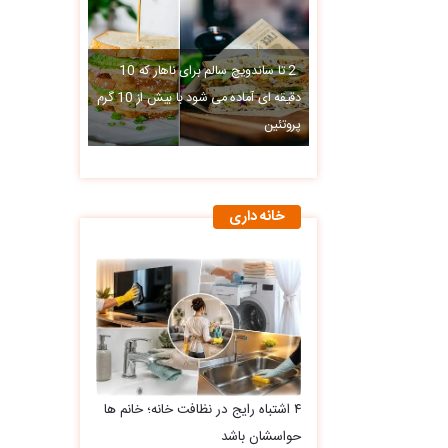
2 تا ساندویچ سالم برای ناهار که 10
دقیقه ای آماده می شود با بیش از 10 گرم
پروتئین
خانه داری
۴ اشتباه رایج در نظافت خانه؛ خانم ها
حواسشان باشد