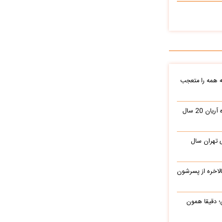
 همه را متعجب
نوازندگی محمدرضا گلزار در کنسرت گروه آریان 20 سال
ببینید| یک قرن پیش، ویدیوی عاشورای تهران سال
الاخره از پسرشون
؛ دقیقا همون