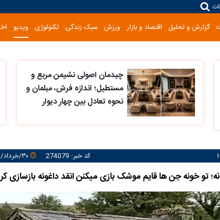
ات
گزارش و تحلیل
اقتصاد و بازار
ورزش
سبک زندگی
تکنولوژی
ویدیو
اخب
چیدمان اصولی نشیمن مربع و
مستطیل؛ اندازه فرش، مبلمان و
نحوه تعادل بین چهار دیوار
کد خبر: 274079
۳۰/خرداد/۱۴۰۵ ۱۰:۵۸:۳۹
ه؛ تو خونه جن ها قایم موشک بازی میکنن انقد داغونه بازسازی کر