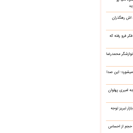
ید
ه اش رهگذران
ر فرو رفته که
نوازشگر محمدرضا
میشورد؛ این صدا
یرج خواجه امیری پهلوان
زار تبریز توجه
 حجم از احساس