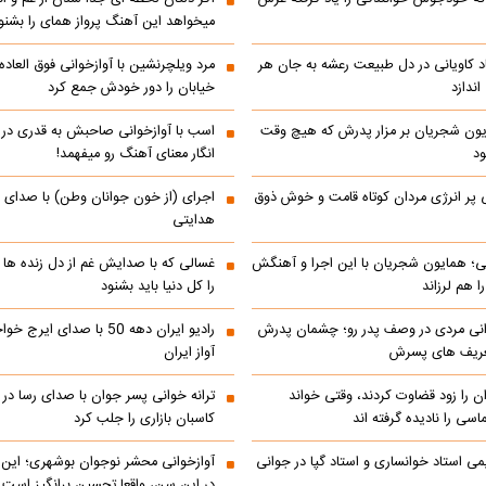
میخواهد این آهنگ پرواز همای را بشنو
اد کاویانی در دل طبیعت رعشه به جان هر
مرد ویلچرنشین با آوازخوانی فوق العاد
ندازد
خیابان را دور خودش جمع کرد
یون شجریان بر مزار پدرش که هیچ وقت
اسب با آوازخوانی صاحبش به قدری در فک
د
انگار معنای آهنگ رو میفهمد!
 پر انرژی مردان کوتاه قامت و خوش ذوق
اجرای (از خون جوانان وطن) با صدای 
هدایتی
انی؛ همایون شجریان با این اجرا و آهنگش
غسالی که با صدایش غم از دل زنده ها 
 هم لرزاند
را کل دنیا باید بشنود
انی مردی در وصف پدر رو؛ چشمان پدرش
رادیو ایران دهه 50 با صدای ا
تعریف های پسرش
آواز ایران
ن را زود قضاوت کردند، وقتی خواند
ترانه خوانی پسر جوان با صدای رسا در با
اسی را نادیده گرفته اند
کاسبان بازاری را جلب کرد
می استاد خوانساری و استاد گپا در جوانی
آوازخوانی محشر نوجوان بوشهری؛ این
در این سن، واقعا تحسین‌ برانگیز است