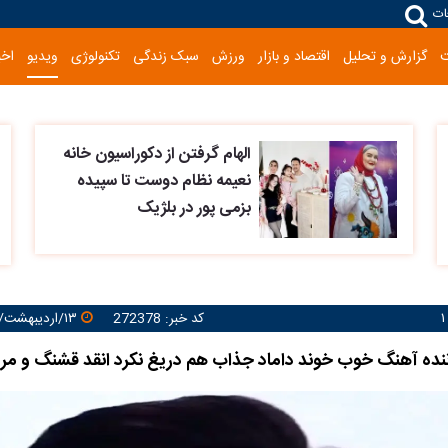
ات
گزارش و تحلیل
اقتصاد و بازار
ورزش
سبک زندگی
تکنولوژی
ویدیو
اخب
الهام گرفتن از دکوراسیون خانه
نعیمه نظام دوست تا سپیده
بزمی پور در بلژیک
کد خبر: 272378
۱۳/اردیبهشت/۱۴۰۵ ۱۵:۱۹:۳۹
اننده آهنگ خوب خوند داماد جذاب هم دریغ نکرد انقد قشنگ و مر