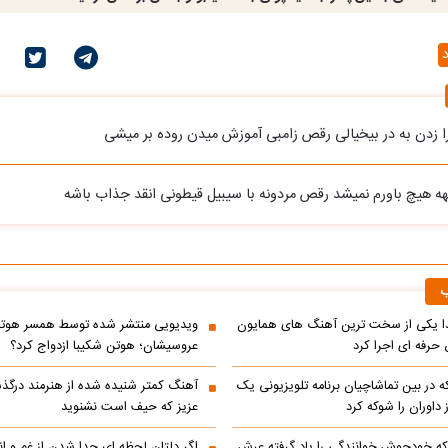
د
را زدن به در بیخیالی رقص زامبی آموزش میدن روده بر میشی
ههه هیچ باورم نمیشد رقص مردونه با سیبیل قیطونی انقد جذاب باشه
ب
یکی از سخت ترین آهنگ های همایون
ویدیویی منتشر شده توسط همسر هوتن 
حرفه ای اجرا کرد
عروسیشان؛ هوتن شکیبا ازدواج کرد؟
در بین تماشاچیان برنامه تلویزیونی یک
آهنگ کمتر شنیده شده از هنرمند درگذ
ز داوران را شوکه کرد
عزیز که حیف است نشنوید
ه خودجوش خوانندگی را یاد گرفته عرش
اگر دلتان لحظه ای جدا شدن از غم و اند