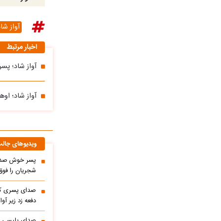
آواز شا
اخبار مرتبط
آواز شاد؛ پس
آواز شاد؛ او
ویدیوهای جال
پسر خوش صدا 
شجریان را فوق 
صدای پسری که 
دفعه زد زیر آوا
صدای پلیسی ک