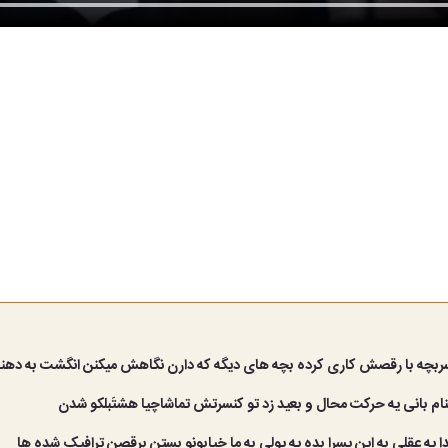
پسربچه با رقصش کاری کرده بچه های دیگه که دارن نگاهش میکنن انگشت به دهن
هنام بانی یه حرکت محال و بعید زد تو کنسرتش تماشاچیا هشتَبلکو شدن
دا یه عقلی به این پسرا بده یه پولی به ما خیابونو بستن برقصن ترافیک شده ها