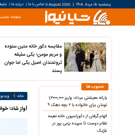
تماس با ما
درباره ما
تبلیغ
پنجشنبه ۱۵ مرداد ۱۴۰۵
|
6 August 2026
|
|
صفحه نخست
مقایسه دکور خانه متین ستوده
و مریم مومن؛ یکی سلیقه
ثروتمندان اصیل یکی اما جوان
پسند
محبوب ها
خانه
ویدیو ۱
یارانه معیشتی مرداد؛ واریز ۱,۲۰۰۰,۰۰۰
تومان برای خانواده با ۲ بچه دهک ۹
آواز شاد؛ خو
الهام گرفتن از دکوراسیون خانه نعیمه
نظام دوست تا سپیده بزمی پور در
بلژیک