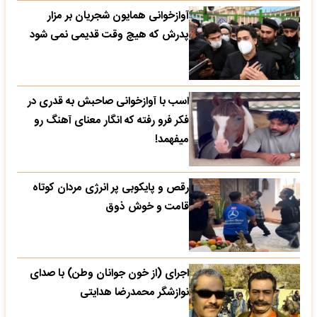
آوازخوانی همایون شجریان بر مزار
پدرش که هیچ وقت قدیمی نمی شود
اسب با آوازخوانی صاحبش به قدری در
فکر فرو رفته که انگار معنای آهنگ رو
میفهمد!
رقص و پایکوبی پر انرژی مردان کوتاه
قامت و خوش ذوق
اجرای (از خون جوانان وطن) با صدای
نوازشگر محمدرضا هدایتی