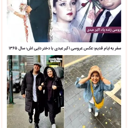
سفر به ایام قدیم؛ عکس عروسی اکبر عبدی با دختر دایی اش؛ سال ۱۳۶۵