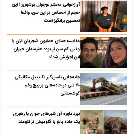
آوازخوانی محشر نوجوان بوشهری؛ این
حجم از احساس در این سن، واقعا
تحسین‌ برانگیز است
مقایسه صدای همایون شجریان الان با
وقتی کم سن تر بود؛ هنرمندان حیران
این اجرایش شدند
جابه‌جایی نفس‌گیر یک بیل مکانیکی
۷۰ تنی در جاده‌های پرپیچ‌وخم
کوهستانی
نبرد دلهره آور شیرهای جوان با رهبری
یک ماده بالغ با گاومیش نر تنومند