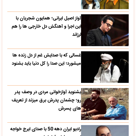
آواز اصیل ایرانی؛ همایون شجریان با
این اجرا و آهنگش دل خارجی ها را هم
لرزاند
غسالی که با صدایش غم از دل زنده ها
میشورد؛ این صدا را کل دنیا باید بشنود
بشنوید آوازخوانی مردی در وصف پدر
رو؛ چشمان پدرش برق میزند از تعریف
های پسرش
رادیو ایران دهه 50 با صدای ایرج خواجه