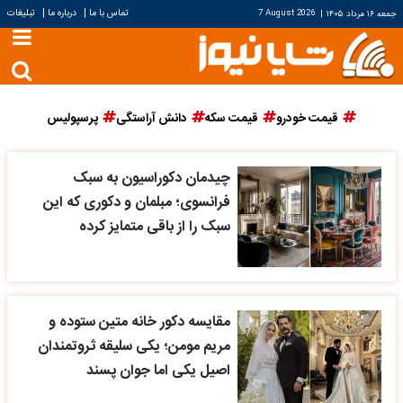
|
|
تماس با ما
درباره ما
تبلیغات
جمعه ۱۶ مرداد ۱۴۰۵
|
7 August 2026
قیمت خودرو
قیمت سکه
دانش آراستگی
پرسپولیس
چیدمان دکوراسیون به سبک
فرانسوی؛ مبلمان و دکوری که این
سبک را از باقی متمایز کرده
مقایسه دکور خانه متین ستوده و
مریم مومن؛ یکی سلیقه ثروتمندان
اصیل یکی اما جوان پسند