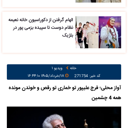
الهام گرفتن از دکوراسیون خانه نعیمه
نظام دوست تا سپیده بزمی پور در
بلژیک
خانه
ویدیو ۱
کد خبر: 271754
۱۸/خرداد/۱۴۰۵ ۱۶:۴۴:۱۰
آواز محلی؛ فرج علیپور تو خماری تو رقص و خوندن مونده
همه 4 چشمین