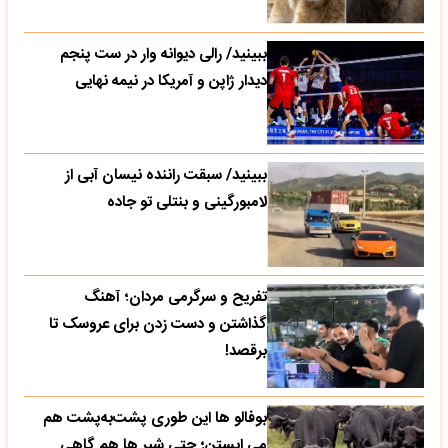
ببینید/ رالی دیوانه وار در ست پنجم
دیدار ژاپن و آمریکا در نیمه نهایی
ببینید/ سبقت راننده نیسان آبی از
لامبورگینی و بنتلی تو جاده
تفریح و سرگرمی مردان؛ آهنگ
گذاشتن و دست زدن برای عروسک تا
برقصد!
بوفالو ها این‌ طوری پشت‌به‌پشت هم
می‌ ایستن؛ حتی شیر ها هم گاهی