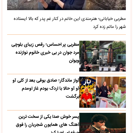
مطربی خیابانی؛ هنرمندی این خانم در کنار غم پدر که بالا ایستاده
شهر را ماتم زده کرد
مطربی پر احساس؛ رقص زیبای بلوچی
مرد جوان در بی خبری خانوم نوازنده
ویولن
آواز ماندگار؛ صادق بوقی بعد از کلی آو
آو آو حالا با اردک بودم غاز اومدم
برگشت
پسر خوش صدا یکی از سخت ترین
آهنگ های همایون شجریان را فوق
حرفه ای اجرا کرد