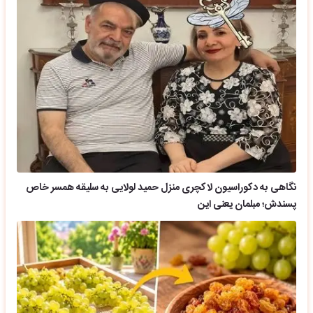
نگاهی به دکوراسیون لاکچری منزل حمید لولایی به سلیقه همسر خاص
پسندش؛ مبلمان یعنی این