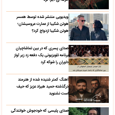
ویدیویی منتشر شده توسط همسر
هوتن شکیبا از عمارت عروسیشان؛
هوتن شکیبا ازدواج کرد؟
صدای پسری که در بین تماشاچیان
برنامه تلویزیونی یک دفعه زد زیر آواز
داوران را شوکه کرد
آهنگ کمتر شنیده شده از هنرمند
درگذشته حمید هیراد عزیز که حیف
است نشنوید
صدای پلیسی که خودجوش خوانندگی