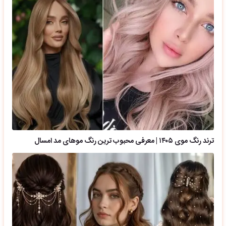
ترند رنگ موی ۱۴۰۵ | معرفی محبوب ترین رنگ موهای مد امسال