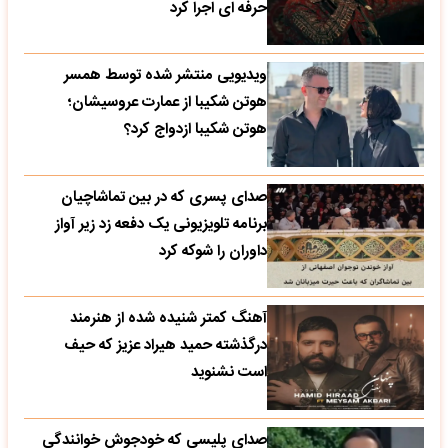
حرفه ای اجرا کرد
ویدیویی منتشر شده توسط همسر
هوتن شکیبا از عمارت عروسیشان؛
هوتن شکیبا ازدواج کرد؟
صدای پسری که در بین تماشاچیان
برنامه تلویزیونی یک دفعه زد زیر آواز
داوران را شوکه کرد
آهنگ کمتر شنیده شده از هنرمند
درگذشته حمید هیراد عزیز که حیف
است نشنوید
صدای پلیسی که خودجوش خوانندگی