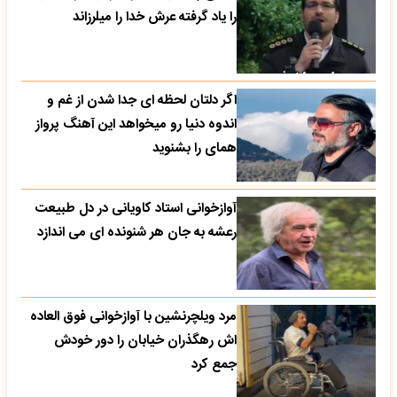
را یاد گرفته عرش خدا را میلرزاند
اگر دلتان لحظه ای جدا شدن از غم و
اندوه دنیا رو میخواهد این آهنگ پرواز
همای را بشنوید
آوازخوانی استاد کاویانی در دل طبیعت
رعشه به جان هر شنونده ای می اندازد
مرد ویلچرنشین با آوازخوانی فوق العاده
اش رهگذران خیابان را دور خودش
جمع کرد