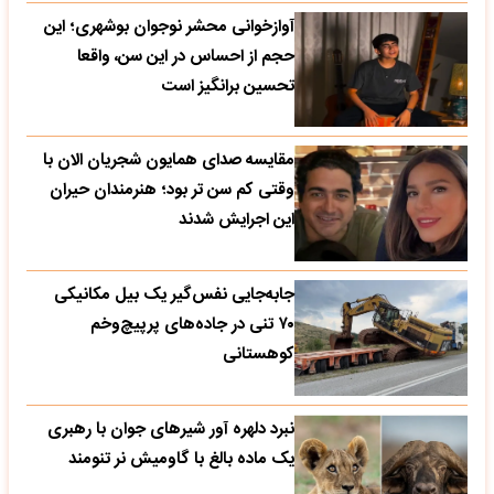
آوازخوانی محشر نوجوان بوشهری؛ این
حجم از احساس در این سن، واقعا
تحسین‌ برانگیز است
مقایسه صدای همایون شجریان الان با
وقتی کم سن تر بود؛ هنرمندان حیران
این اجرایش شدند
جابه‌جایی نفس‌گیر یک بیل مکانیکی
۷۰ تنی در جاده‌های پرپیچ‌وخم
کوهستانی
نبرد دلهره آور شیرهای جوان با رهبری
یک ماده بالغ با گاومیش نر تنومند