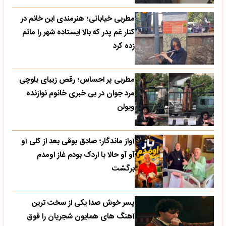
مطربی خیابانی؛ هنرمندی این خانم در
کنار غم پدر که بالا ایستاده شهر را ماتم
زده کرد
مطربی پر احساس؛ رقص زیبای بلوچی
مرد جوان در بی خبری خانوم نوازنده
ویولن
آواز ماندگار؛ صادق بوقی بعد از کلی آو
آو آو حالا با اردک بودم غاز اومدم
برگشت
پسر خوش صدا یکی از سخت ترین
آهنگ های همایون شجریان را فوق