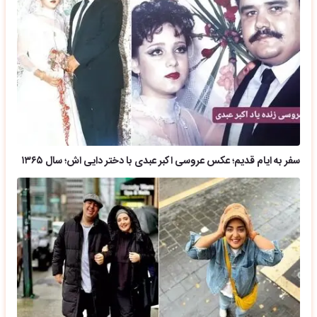
سفر به ایام قدیم؛ عکس عروسی اکبر عبدی با دختر دایی اش؛ سال ۱۳۶۵