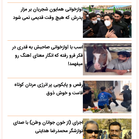
آوازخوانی همایون شجریان بر مزار
پدرش که هیچ وقت قدیمی نمی شود
اسب با آوازخوانی صاحبش به قدری در
فکر فرو رفته که انگار معنای آهنگ رو
میفهمد!
رقص و پایکوبی پر انرژی مردان کوتاه
قامت و خوش ذوق
اجرای (از خون جوانان وطن) با صدای
نوازشگر محمدرضا هدایتی