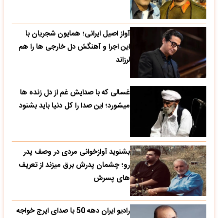
آواز اصیل ایرانی؛ همایون شجریان با
این اجرا و آهنگش دل خارجی ها را هم
لرزاند
غسالی که با صدایش غم از دل زنده ها
میشورد؛ این صدا را کل دنیا باید بشنود
بشنوید آوازخوانی مردی در وصف پدر
رو؛ چشمان پدرش برق میزند از تعریف
های پسرش
رادیو ایران دهه 50 با صدای ایرج خواجه