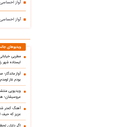
آواز احساسی؛
آواز احساسی؛ 
ویدیوهای جال
مطربی خیابانی؛
ایستاده شهر را 
آواز ماندگار؛ ص
بودم غاز اومد
ویدیویی منتشر
عروسیشان؛ هوت
آهنگ کمتر شنی
عزیز که حیف 
اگر دلتان لحظه