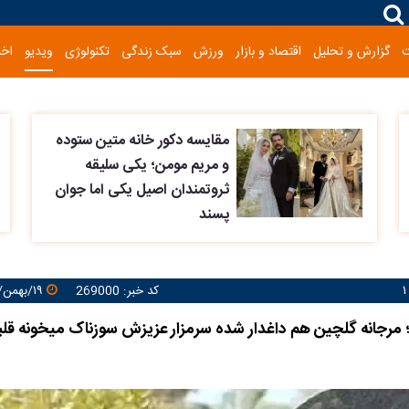
گزارش و تحلیل
اقتصاد و بازار
ورزش
سبک زندگی
تکنولوژی
ویدیو
اخب
مقایسه دکور خانه متین ستوده
و مریم مومن؛ یکی سلیقه
ثروتمندان اصیل یکی اما جوان
پسند
کد خبر: 269000
۱۹/بهمن/۱۴۰۴ ۱۶:۰۵:۰۵
 مرجانه گلچین هم داغدار شده سرمزار عزیزش سوزناک میخونه قلب