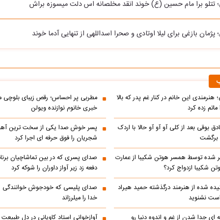
 تتلو برا مام حسین (ع) خوند انقد مخلصانه اس دلت میسوزه براش
پژمان بازغی برای لیلا اوتادی و صحرا اسداللهی از تنهایی آدما خوند
ب
 هنرمندی این خانم در کنار غم پدر که بالا
مطربی پر احساس؛ رقص زیبای بلوچی مر
ماتم زده کرد
خبری خانوم نوازنده ویولن
ادق بوقی بعد از کلی آو آو آو حالا با اردک
پسر خوش صدا یکی از سخت ترین آه
م برگشت
شجریان را فوق حرفه ای اجرا کرد
 شده توسط همسر هوتن شکیبا از عمارت
صدای پسری که در بین تماشاچیان برنام
ن شکیبا ازدواج کرد؟
دفعه زد زیر آواز داوران را شوکه کرد
ده شده از هنرمند درگذشته حمید هیراد
صدای پلیسی که خودجوش خوانندگی را 
است نشنوید
خدا را میلرزاند
 ای جدا شدن از غم و اندوه دنیا رو
آوازخوانی استاد کاویانی در دل طبیعت