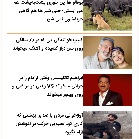
بوفالو ها این‌ طوری پشت‌به‌پشت هم
می‌ ایستن؛ حتی شیر ها هم گاهی
حریفشون نمی‌ شن
کلیپ خوانندگی ابی که در 77 سالگی
روی سن دراز کشیده و آهنگ میخواند
ابراهیم تاتلیسس وقتی آرامام را در
جوانی میخواند VS وقتی در مریضی و
روی ویلچر میخواند
آوازخوانی مردی با صدای بهشتی که
کاری کرد اسب بی حرکت در آغوشش
آرام بگیرد