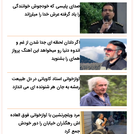
صدای پلیسی که خودجوش خوانندگی
را یاد گرفته عرش خدا را میلرزاند
اگر دلتان لحظه ای جدا شدن از غم و
اندوه دنیا رو میخواهد این آهنگ پرواز
همای را بشنوید
آوازخوانی استاد کاویانی در دل طبیعت
رعشه به جان هر شنونده ای می اندازد
مرد ویلچرنشین با آوازخوانی فوق العاده
اش رهگذران خیابان را دور خودش
جمع کرد