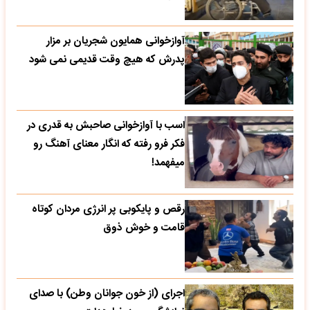
آوازخوانی همایون شجریان بر مزار
پدرش که هیچ وقت قدیمی نمی شود
اسب با آوازخوانی صاحبش به قدری در
فکر فرو رفته که انگار معنای آهنگ رو
میفهمد!
رقص و پایکوبی پر انرژی مردان کوتاه
قامت و خوش ذوق
اجرای (از خون جوانان وطن) با صدای