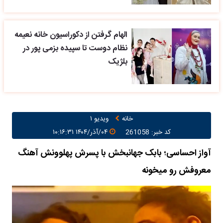
الهام گرفتن از دکوراسیون خانه نعیمه
نظام دوست تا سپیده بزمی پور در
بلژیک
خانه
ویدیو ۱
کد خبر: 261058
۰۴/آذر/۱۴۰۴ ۱۰:۱۶:۳۱
آواز احساسی؛ بابک جهانبخش با پسرش پهلوونش آهنگ
معروفش رو میخونه