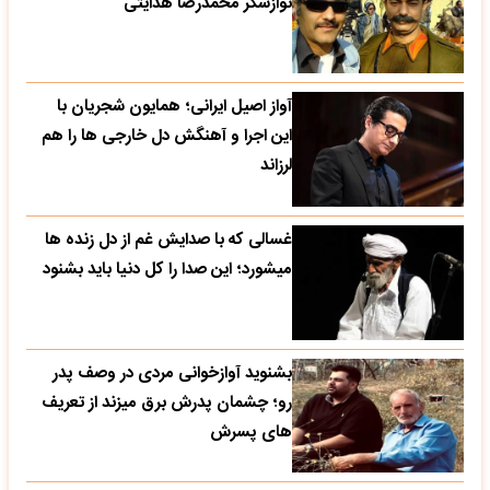
نوازشگر محمدرضا هدایتی
آواز اصیل ایرانی؛ همایون شجریان با
این اجرا و آهنگش دل خارجی ها را هم
لرزاند
غسالی که با صدایش غم از دل زنده ها
میشورد؛ این صدا را کل دنیا باید بشنود
بشنوید آوازخوانی مردی در وصف پدر
رو؛ چشمان پدرش برق میزند از تعریف
های پسرش