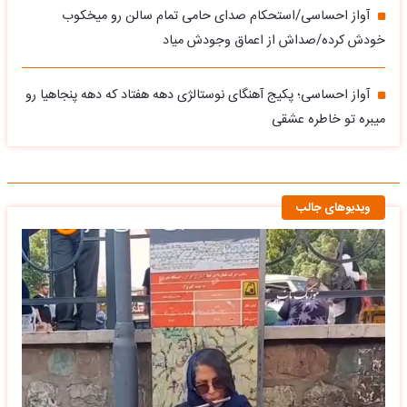
آواز احساسی/استحکام صدای حامی تمام سالن رو میخکوب
خودش کرده/صداش از اعماق وجودش میاد
آواز احساسی؛ پکیج آهنگای نوستالژی دهه هفتاد که دهه پنجاهیا رو
میبره تو خاطره عشقی
ویدیوهای جالب