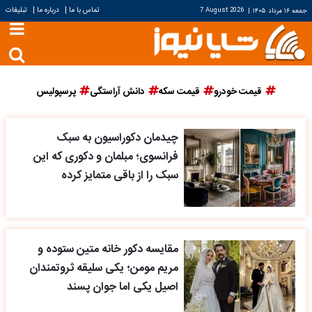
|
|
تماس با ما
درباره ما
تبلیغات
جمعه ۱۶ مرداد ۱۴۰۵
|
7 August 2026
قیمت خودرو
قیمت سکه
دانش آراستگی
پرسپولیس
چیدمان دکوراسیون به سبک
فرانسوی؛ مبلمان و دکوری که این
سبک را از باقی متمایز کرده
مقایسه دکور خانه متین ستوده و
مریم مومن؛ یکی سلیقه ثروتمندان
اصیل یکی اما جوان پسند