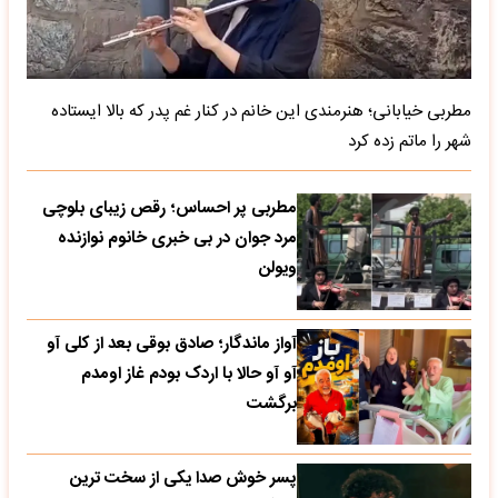
مطربی خیابانی؛ هنرمندی این خانم در کنار غم پدر که بالا ایستاده
شهر را ماتم زده کرد
مطربی پر احساس؛ رقص زیبای بلوچی
مرد جوان در بی خبری خانوم نوازنده
ویولن
آواز ماندگار؛ صادق بوقی بعد از کلی آو
آو آو حالا با اردک بودم غاز اومدم
برگشت
پسر خوش صدا یکی از سخت ترین