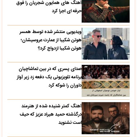
آهنگ های همایون شجریان را فوق
حرفه ای اجرا کرد
ویدیویی منتشر شده توسط همسر
هوتن شکیبا از عمارت عروسیشان؛
هوتن شکیبا ازدواج کرد؟
صدای پسری که در بین تماشاچیان
برنامه تلویزیونی یک دفعه زد زیر آواز
داوران را شوکه کرد
آهنگ کمتر شنیده شده از هنرمند
درگذشته حمید هیراد عزیز که حیف
است نشنوید