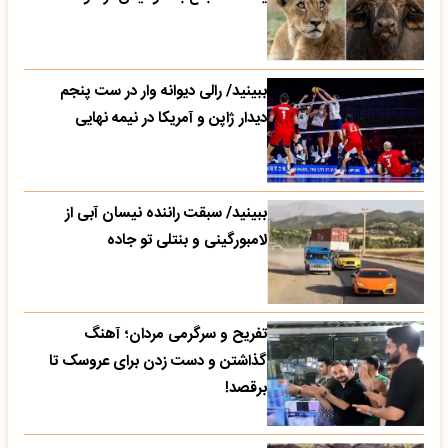
ببینید/ رالی دیوانه وار در ست پنجم
دیدار ژاپن و آمریکا در نیمه نهایی
ببینید/ سبقت راننده نیسان آبی از
لامبورگینی و بنتلی تو جاده
تفریح و سرگرمی مردان؛ آهنگ
گذاشتن و دست زدن برای عروسک تا
برقصد!