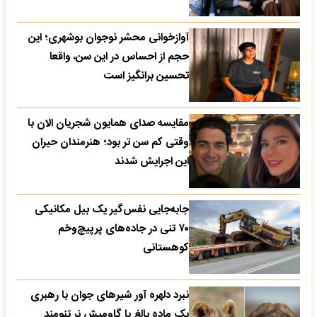
آوازخوانی محشر نوجوان بوشهری؛ این
حجم از احساس در این سن، واقعا
تحسین‌ برانگیز است
مقایسه صدای همایون شجریان الان با
وقتی کم سن تر بود؛ هنرمندان حیران
این اجرایش شدند
جابه‌جایی نفس‌گیر یک بیل مکانیکی
۷۰ تنی در جاده‌های پرپیچ‌وخم
کوهستانی
نبرد دلهره آور شیرهای جوان با رهبری
یک ماده بالغ با گاومیش نر تنومند