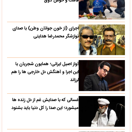
قامت و خوش ذوق
اجرای (از خون جوانان وطن) با صدای
نوازشگر محمدرضا هدایتی
آواز اصیل ایرانی؛ همایون شجریان با
این اجرا و آهنگش دل خارجی ها را هم
لرزاند
غسالی که با صدایش غم از دل زنده ها
میشورد؛ این صدا را کل دنیا باید بشنود