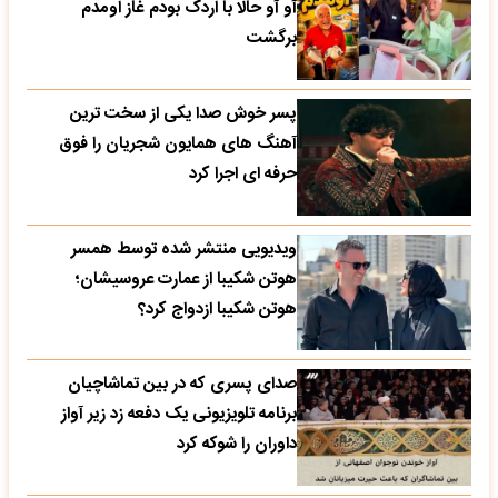
آو آو حالا با اردک بودم غاز اومدم
برگشت
پسر خوش صدا یکی از سخت ترین
آهنگ های همایون شجریان را فوق
حرفه ای اجرا کرد
ویدیویی منتشر شده توسط همسر
هوتن شکیبا از عمارت عروسیشان؛
هوتن شکیبا ازدواج کرد؟
صدای پسری که در بین تماشاچیان
برنامه تلویزیونی یک دفعه زد زیر آواز
داوران را شوکه کرد