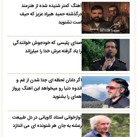
آهنگ کمتر شنیده شده از هنرمند
درگذشته حمید هیراد عزیز که حیف
است نشنوید
صدای پلیسی که خودجوش خوانندگی
را یاد گرفته عرش خدا را میلرزاند
اگر دلتان لحظه ای جدا شدن از غم و
اندوه دنیا رو میخواهد این آهنگ پرواز
همای را بشنوید
آوازخوانی استاد کاویانی در دل طبیعت
رعشه به جان هر شنونده ای می اندازد