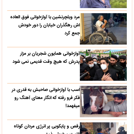
مرد ویلچرنشین با آوازخوانی فوق العاده
اش رهگذران خیابان را دور خودش
جمع کرد
آوازخوانی همایون شجریان بر مزار
پدرش که هیچ وقت قدیمی نمی شود
اسب با آوازخوانی صاحبش به قدری در
فکر فرو رفته که انگار معنای آهنگ رو
میفهمد!
رقص و پایکوبی پر انرژی مردان کوتاه