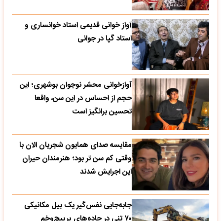
آواز خوانی قدیمی استاد خوانساری و
استاد گپا در جوانی
آوازخوانی محشر نوجوان بوشهری؛ این
حجم از احساس در این سن، واقعا
تحسین‌ برانگیز است
مقایسه صدای همایون شجریان الان با
وقتی کم سن تر بود؛ هنرمندان حیران
این اجرایش شدند
جابه‌جایی نفس‌گیر یک بیل مکانیکی
۷۰ تنی در جاده‌های پرپیچ‌وخم