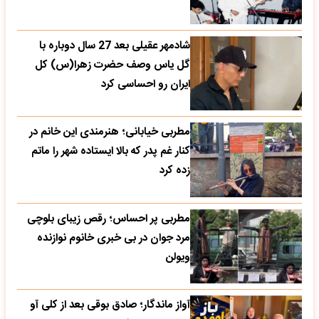
شادمهر عقیلی بعد 27 سال دوباره با
گل یاس وصف حضرت زهرا(س) کل
ایران رو احساسی کرد
مطربی خیابانی؛ هنرمندی این خانم در
کنار غم پدر که بالا ایستاده شهر را ماتم
زده کرد
مطربی پر احساس؛ رقص زیبای بلوچی
مرد جوان در بی خبری خانوم نوازنده
ویولن
آواز ماندگار؛ صادق بوقی بعد از کلی آو