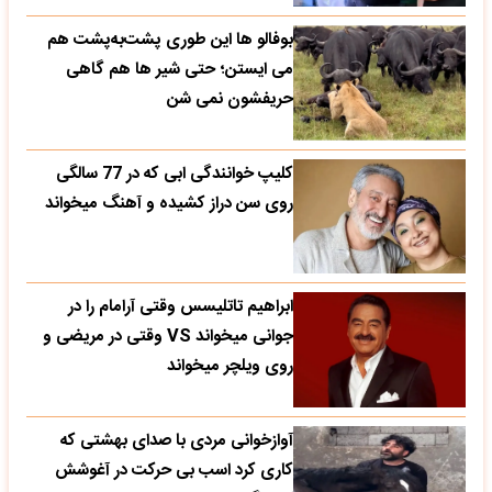
بوفالو ها این‌ طوری پشت‌به‌پشت هم
می‌ ایستن؛ حتی شیر ها هم گاهی
حریفشون نمی‌ شن
کلیپ خوانندگی ابی که در 77 سالگی
روی سن دراز کشیده و آهنگ میخواند
ابراهیم تاتلیسس وقتی آرامام را در
جوانی میخواند VS وقتی در مریضی و
روی ویلچر میخواند
آوازخوانی مردی با صدای بهشتی که
کاری کرد اسب بی حرکت در آغوشش