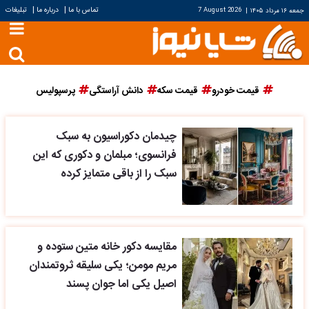
|
|
تماس با ما
درباره ما
تبلیغات
جمعه ۱۶ مرداد ۱۴۰۵
|
7 August 2026
قیمت خودرو
قیمت سکه
دانش آراستگی
پرسپولیس
چیدمان دکوراسیون به سبک
فرانسوی؛ مبلمان و دکوری که این
سبک را از باقی متمایز کرده
مقایسه دکور خانه متین ستوده و
مریم مومن؛ یکی سلیقه ثروتمندان
اصیل یکی اما جوان پسند