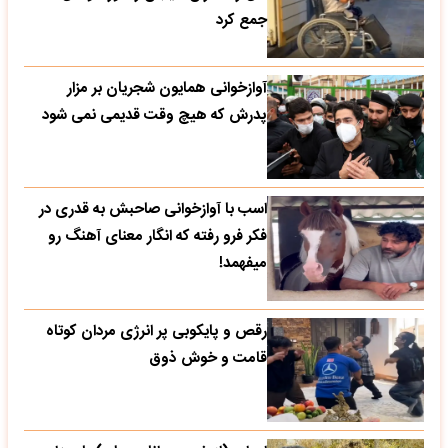
جمع کرد
آوازخوانی همایون شجریان بر مزار
پدرش که هیچ وقت قدیمی نمی شود
اسب با آوازخوانی صاحبش به قدری در
فکر فرو رفته که انگار معنای آهنگ رو
میفهمد!
رقص و پایکوبی پر انرژی مردان کوتاه
قامت و خوش ذوق