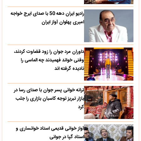
رادیو ایران دهه 50 با صدای ایرج خواجه
امیری پهلوان آواز ایران
داوران مرد جوان را زود قضاوت کردند،
وقتی خواند فهمیدند چه الماسی را
نادیده گرفته اند
ترانه خوانی پسر جوان با صدای رسا در
بازار تبریز توجه کاسبان بازاری را جلب
کرد
آواز خوانی قدیمی استاد خوانساری و
استاد گپا در جوانی