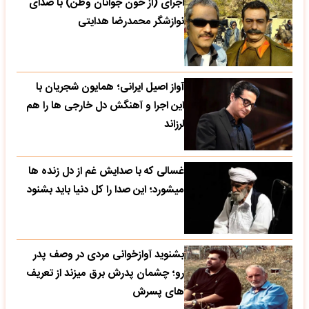
اجرای (از خون جوانان وطن) با صدای
نوازشگر محمدرضا هدایتی
آواز اصیل ایرانی؛ همایون شجریان با
این اجرا و آهنگش دل خارجی ها را هم
لرزاند
غسالی که با صدایش غم از دل زنده ها
میشورد؛ این صدا را کل دنیا باید بشنود
بشنوید آوازخوانی مردی در وصف پدر
رو؛ چشمان پدرش برق میزند از تعریف
های پسرش