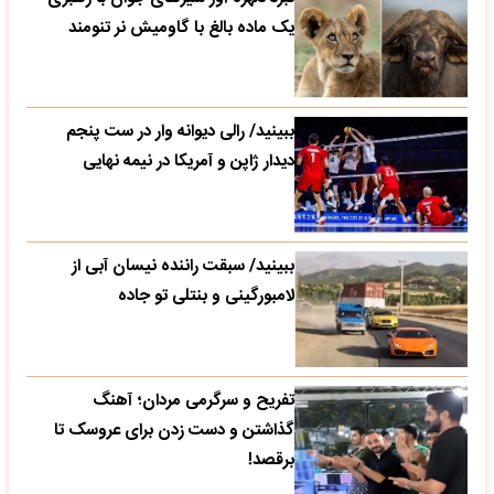
یک ماده بالغ با گاومیش نر تنومند
ببینید/ رالی دیوانه وار در ست پنجم
دیدار ژاپن و آمریکا در نیمه نهایی
ببینید/ سبقت راننده نیسان آبی از
لامبورگینی و بنتلی تو جاده
تفریح و سرگرمی مردان؛ آهنگ
گذاشتن و دست زدن برای عروسک تا
برقصد!