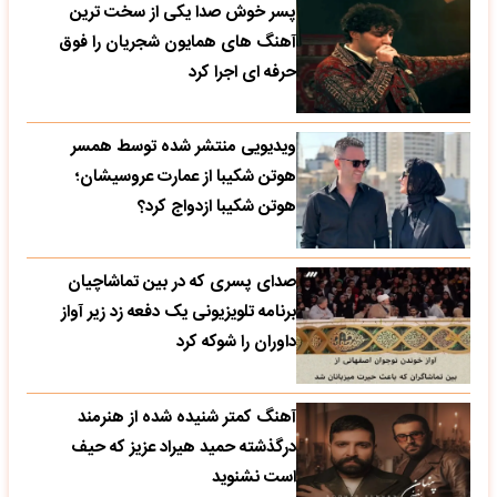
پسر خوش صدا یکی از سخت ترین
آهنگ های همایون شجریان را فوق
حرفه ای اجرا کرد
ویدیویی منتشر شده توسط همسر
هوتن شکیبا از عمارت عروسیشان؛
هوتن شکیبا ازدواج کرد؟
صدای پسری که در بین تماشاچیان
برنامه تلویزیونی یک دفعه زد زیر آواز
داوران را شوکه کرد
آهنگ کمتر شنیده شده از هنرمند
درگذشته حمید هیراد عزیز که حیف
است نشنوید