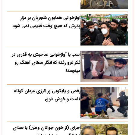
آوازخوانی همایون شجریان بر مزار
پدرش که هیچ وقت قدیمی نمی شود
اسب با آوازخوانی صاحبش به قدری در
فکر فرو رفته که انگار معنای آهنگ رو
میفهمد!
رقص و پایکوبی پر انرژی مردان کوتاه
قامت و خوش ذوق
اجرای (از خون جوانان وطن) با صدای