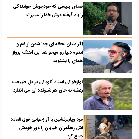
صدای پلیسی که خودجوش خوانندگی
را یاد گرفته عرش خدا را میلرزاند
اگر دلتان لحظه ای جدا شدن از غم و
اندوه دنیا رو میخواهد این آهنگ پرواز
همای را بشنوید
آوازخوانی استاد کاویانی در دل طبیعت
رعشه به جان هر شنونده ای می اندازد
مرد ویلچرنشین با آوازخوانی فوق العاده
اش رهگذران خیابان را دور خودش
جمع کرد