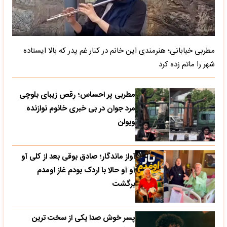
مطربی خیابانی؛ هنرمندی این خانم در کنار غم پدر که بالا ایستاده
شهر را ماتم زده کرد
مطربی پر احساس؛ رقص زیبای بلوچی
مرد جوان در بی خبری خانوم نوازنده
ویولن
آواز ماندگار؛ صادق بوقی بعد از کلی آو
آو آو حالا با اردک بودم غاز اومدم
برگشت
پسر خوش صدا یکی از سخت ترین