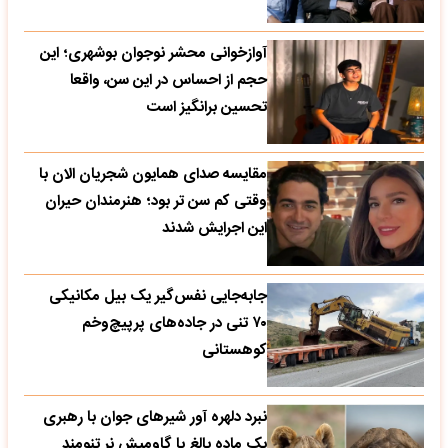
آوازخوانی محشر نوجوان بوشهری؛ این
حجم از احساس در این سن، واقعا
تحسین‌ برانگیز است
مقایسه صدای همایون شجریان الان با
وقتی کم سن تر بود؛ هنرمندان حیران
این اجرایش شدند
جابه‌جایی نفس‌گیر یک بیل مکانیکی
۷۰ تنی در جاده‌های پرپیچ‌وخم
کوهستانی
نبرد دلهره آور شیرهای جوان با رهبری
یک ماده بالغ با گاومیش نر تنومند