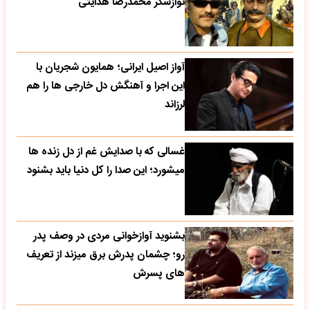
نوازشگر محمدرضا هدایتی
آواز اصیل ایرانی؛ همایون شجریان با
این اجرا و آهنگش دل خارجی ها را هم
لرزاند
غسالی که با صدایش غم از دل زنده ها
میشورد؛ این صدا را کل دنیا باید بشنود
بشنوید آوازخوانی مردی در وصف پدر
رو؛ چشمان پدرش برق میزند از تعریف
های پسرش