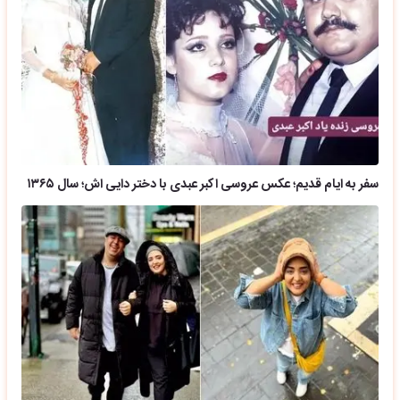
سفر به ایام قدیم؛ عکس عروسی اکبر عبدی با دختر دایی اش؛ سال ۱۳۶۵