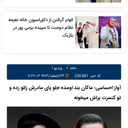
الهام گرفتن از دکوراسیون خانه نعیمه
نظام دوست تا سپیده بزمی پور در
بلژیک
خانه
ویدیو ۱
کد خبر: 236381
۲۶/اسفند/۱۴۰۳ ۱۱:۲۲:۰۶
آواز احساسی؛ ماکان بند اومده جلو پای مادرش زانو زده و
تو کنسرت براش میخونه