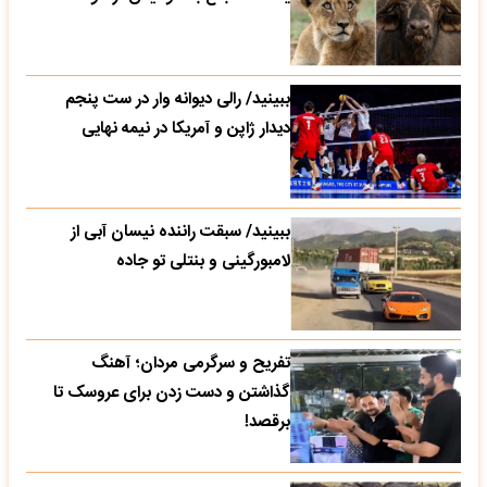
ببینید/ رالی دیوانه وار در ست پنجم
دیدار ژاپن و آمریکا در نیمه نهایی
ببینید/ سبقت راننده نیسان آبی از
لامبورگینی و بنتلی تو جاده
تفریح و سرگرمی مردان؛ آهنگ
گذاشتن و دست زدن برای عروسک تا
برقصد!