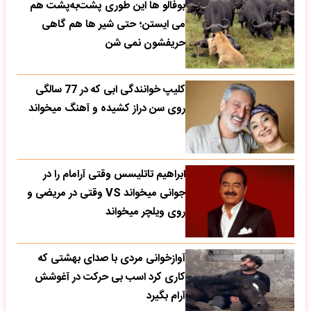
بوفالو ها این‌ طوری پشت‌به‌پشت هم
می‌ ایستن؛ حتی شیر ها هم گاهی
حریفشون نمی‌ شن
کلیپ خوانندگی ابی که در 77 سالگی
روی سن دراز کشیده و آهنگ میخواند
ابراهیم تاتلیسس وقتی آرامام را در
جوانی میخواند VS وقتی در مریضی و
روی ویلچر میخواند
آوازخوانی مردی با صدای بهشتی که
کاری کرد اسب بی حرکت در آغوشش
آرام بگیرد