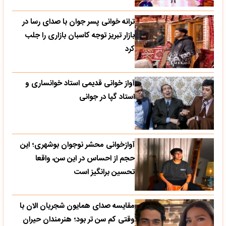
ترانه خوانی پسر جوان با صدای رسا در
بازار تبریز توجه کاسبان بازاری را جلب
کرد
آواز خوانی قدیمی استاد خوانساری و
استاد گپا در جوانی
آوازخوانی محشر نوجوان بوشهری؛ این
حجم از احساس در این سن، واقعا
تحسین‌ برانگیز است
مقایسه صدای همایون شجریان الان با
وقتی کم سن تر بود؛ هنرمندان حیران