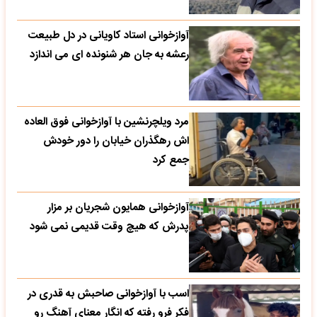
آوازخوانی استاد کاویانی در دل طبیعت
رعشه به جان هر شنونده ای می اندازد
مرد ویلچرنشین با آوازخوانی فوق العاده
اش رهگذران خیابان را دور خودش
جمع کرد
آوازخوانی همایون شجریان بر مزار
پدرش که هیچ وقت قدیمی نمی شود
اسب با آوازخوانی صاحبش به قدری در
فکر فرو رفته که انگار معنای آهنگ رو