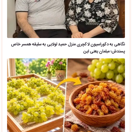
نگاهی به دکوراسیون لاکچری منزل حمید لولایی به سلیقه همسر خاص
پسندش؛ مبلمان یعنی این