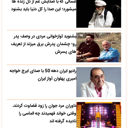
غسالی که با صدایش غم از دل زنده ها
میشورد؛ این صدا را کل دنیا باید بشنود
بشنوید آوازخوانی مردی در وصف پدر
رو؛ چشمان پدرش برق میزند از تعریف
های پسرش
رادیو ایران دهه 50 با صدای ایرج خواجه
امیری پهلوان آواز ایران
داوران مرد جوان را زود قضاوت کردند،
وقتی خواند فهمیدند چه الماسی را
نادیده گرفته اند