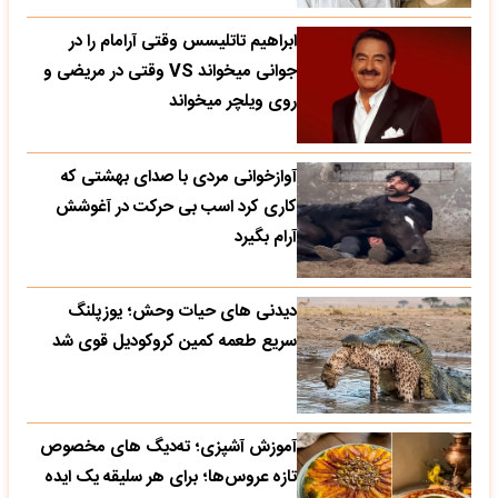
ابراهیم تاتلیسس وقتی آرامام را در
جوانی میخواند VS وقتی در مریضی و
روی ویلچر میخواند
آوازخوانی مردی با صدای بهشتی که
کاری کرد اسب بی حرکت در آغوشش
آرام بگیرد
دیدنی های حیات وحش؛ یوزپلنگ
سریع طعمه کمین کروکودیل قوی شد
آموزش آشپزی؛ ته‌دیگ‌ های مخصوص
تازه‌ عروس‌ها؛ برای هر سلیقه یک ایده