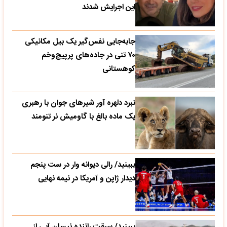
این اجرایش شدند
جابه‌جایی نفس‌گیر یک بیل مکانیکی
۷۰ تنی در جاده‌های پرپیچ‌وخم
کوهستانی
نبرد دلهره آور شیرهای جوان با رهبری
یک ماده بالغ با گاومیش نر تنومند
ببینید/ رالی دیوانه وار در ست پنجم
دیدار ژاپن و آمریکا در نیمه نهایی
ببینید/ سبقت راننده نیسان آبی از