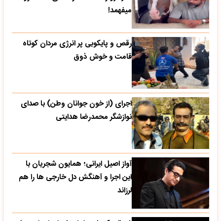
میفهمد!
رقص و پایکوبی پر انرژی مردان کوتاه
قامت و خوش ذوق
اجرای (از خون جوانان وطن) با صدای
نوازشگر محمدرضا هدایتی
آواز اصیل ایرانی؛ همایون شجریان با
این اجرا و آهنگش دل خارجی ها را هم
لرزاند