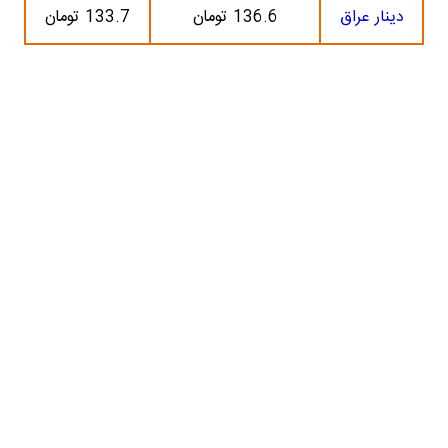
دینار عراق
136.6 تومان
133.7 تومان