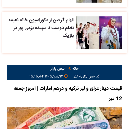
الهام گرفتن از دکوراسیون خانه نعیمه
نظام دوست تا سپیده بزمی پور در
بلژیک
خانه
نبض بازار
کد خبر: 277085
۱۲/تیر/۱۴۰۵ ۱۵:۱۵:۵۴
قیمت دینار عراق و لیر ترکیه و درهم امارات | امروز جمعه
12 تیر