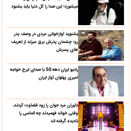
میشورد؛ این صدا را کل دنیا باید بشنود
بشنوید آوازخوانی مردی در وصف پدر
رو؛ چشمان پدرش برق میزند از تعریف
های پسرش
رادیو ایران دهه 50 با صدای ایرج خواجه
امیری پهلوان آواز ایران
داوران مرد جوان را زود قضاوت کردند،
وقتی خواند فهمیدند چه الماسی را
نادیده گرفته اند