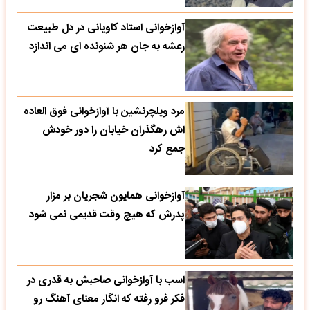
آوازخوانی استاد کاویانی در دل طبیعت
رعشه به جان هر شنونده ای می اندازد
مرد ویلچرنشین با آوازخوانی فوق العاده
اش رهگذران خیابان را دور خودش
جمع کرد
آوازخوانی همایون شجریان بر مزار
پدرش که هیچ وقت قدیمی نمی شود
اسب با آوازخوانی صاحبش به قدری در
فکر فرو رفته که انگار معنای آهنگ رو