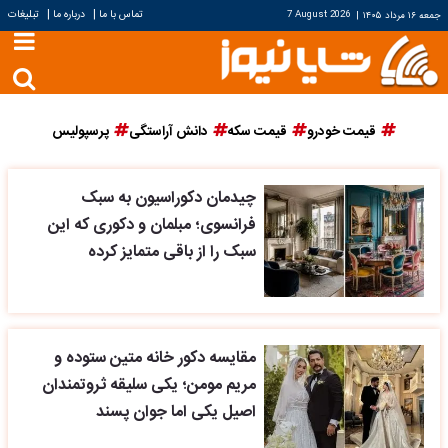
|
|
تماس با ما
درباره ما
تبلیغات
جمعه ۱۶ مرداد ۱۴۰۵
|
7 August 2026
قیمت خودرو
قیمت سکه
دانش آراستگی
پرسپولیس
چیدمان دکوراسیون به سبک
فرانسوی؛ مبلمان و دکوری که این
سبک را از باقی متمایز کرده
مقایسه دکور خانه متین ستوده و
مریم مومن؛ یکی سلیقه ثروتمندان
اصیل یکی اما جوان پسند