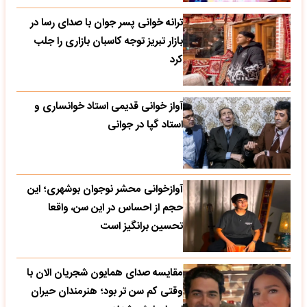
ترانه خوانی پسر جوان با صدای رسا در
بازار تبریز توجه کاسبان بازاری را جلب
کرد
آواز خوانی قدیمی استاد خوانساری و
استاد گپا در جوانی
آوازخوانی محشر نوجوان بوشهری؛ این
حجم از احساس در این سن، واقعا
تحسین‌ برانگیز است
مقایسه صدای همایون شجریان الان با
وقتی کم سن تر بود؛ هنرمندان حیران