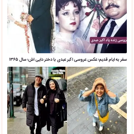
سفر به ایام قدیم؛ عکس عروسی اکبر عبدی با دختر دایی اش؛ سال ۱۳۶۵