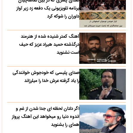
صدای پسری که در بین تماشاچیان
برنامه تلویزیونی یک دفعه زد زیر آواز
داوران را شوکه کرد
آهنگ کمتر شنیده شده از هنرمند
درگذشته حمید هیراد عزیز که حیف
است نشنوید
صدای پلیسی که خودجوش خوانندگی
را یاد گرفته عرش خدا را میلرزاند
اگر دلتان لحظه ای جدا شدن از غم و
اندوه دنیا رو میخواهد این آهنگ پرواز
همای را بشنوید