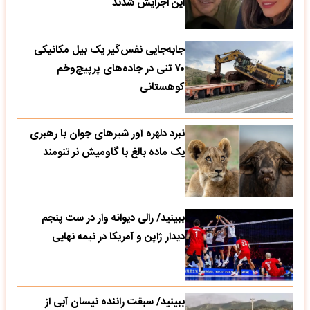
این اجرایش شدند
جابه‌جایی نفس‌گیر یک بیل مکانیکی
۷۰ تنی در جاده‌های پرپیچ‌وخم
کوهستانی
نبرد دلهره آور شیرهای جوان با رهبری
یک ماده بالغ با گاومیش نر تنومند
ببینید/ رالی دیوانه وار در ست پنجم
دیدار ژاپن و آمریکا در نیمه نهایی
ببینید/ سبقت راننده نیسان آبی از