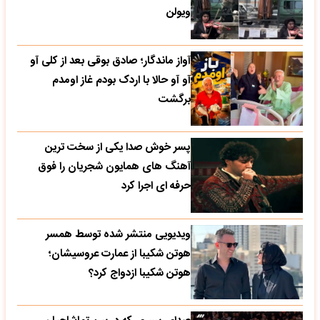
ویولن
آواز ماندگار؛ صادق بوقی بعد از کلی آو
آو آو حالا با اردک بودم غاز اومدم
برگشت
پسر خوش صدا یکی از سخت ترین
آهنگ های همایون شجریان را فوق
حرفه ای اجرا کرد
ویدیویی منتشر شده توسط همسر
هوتن شکیبا از عمارت عروسیشان؛
هوتن شکیبا ازدواج کرد؟