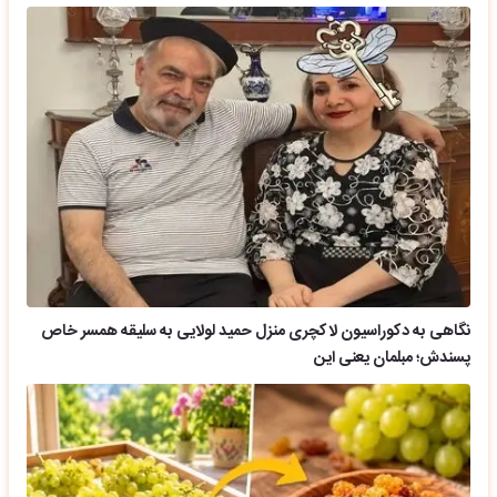
نگاهی به دکوراسیون لاکچری منزل حمید لولایی به سلیقه همسر خاص
پسندش؛ مبلمان یعنی این