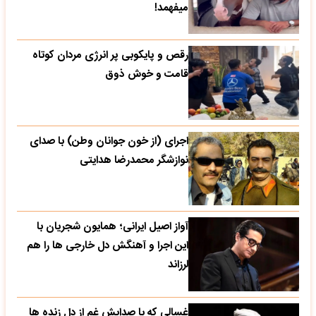
میفهمد!
رقص و پایکوبی پر انرژی مردان کوتاه
قامت و خوش ذوق
اجرای (از خون جوانان وطن) با صدای
نوازشگر محمدرضا هدایتی
آواز اصیل ایرانی؛ همایون شجریان با
این اجرا و آهنگش دل خارجی ها را هم
لرزاند
غسالی که با صدایش غم از دل زنده ها