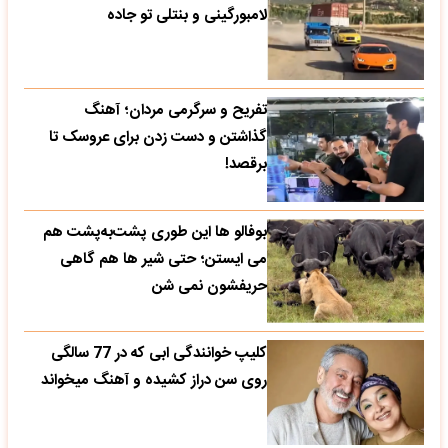
لامبورگینی و بنتلی تو جاده
تفریح و سرگرمی مردان؛ آهنگ
گذاشتن و دست زدن برای عروسک تا
برقصد!
بوفالو ها این‌ طوری پشت‌به‌پشت هم
می‌ ایستن؛ حتی شیر ها هم گاهی
حریفشون نمی‌ شن
کلیپ خوانندگی ابی که در 77 سالگی
روی سن دراز کشیده و آهنگ میخواند