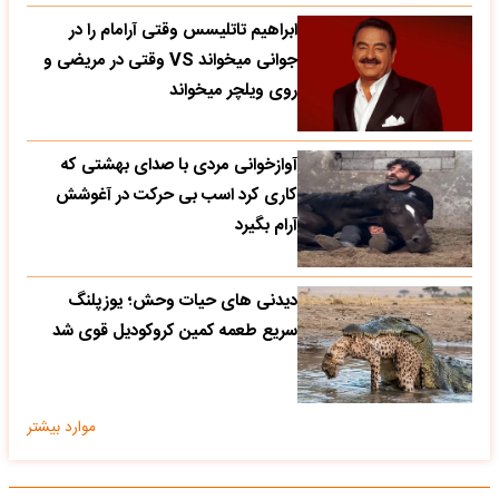
ابراهیم تاتلیسس وقتی آرامام را در
جوانی میخواند VS وقتی در مریضی و
روی ویلچر میخواند
آوازخوانی مردی با صدای بهشتی که
کاری کرد اسب بی حرکت در آغوشش
آرام بگیرد
دیدنی های حیات وحش؛ یوزپلنگ
سریع طعمه کمین کروکودیل قوی شد
موارد بیشتر