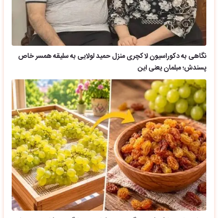
نگاهی به دکوراسیون لاکچری منزل حمید لولایی به سلیقه همسر خاص
پسندش؛ مبلمان یعنی این