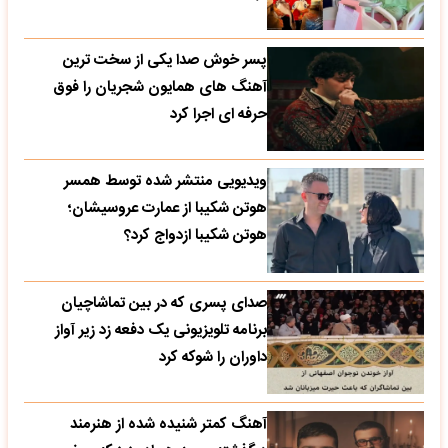
پسر خوش صدا یکی از سخت ترین
آهنگ های همایون شجریان را فوق
حرفه ای اجرا کرد
ویدیویی منتشر شده توسط همسر
هوتن شکیبا از عمارت عروسیشان؛
هوتن شکیبا ازدواج کرد؟
صدای پسری که در بین تماشاچیان
برنامه تلویزیونی یک دفعه زد زیر آواز
داوران را شوکه کرد
آهنگ کمتر شنیده شده از هنرمند