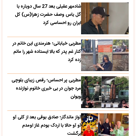
شادمهر عقیلی بعد 27 سال دوباره با
گل یاس وصف حضرت زهرا(س) کل
ایران رو احساسی کرد
مطربی خیابانی؛ هنرمندی این خانم در
کنار غم پدر که بالا ایستاده شهر را ماتم
زده کرد
مطربی پر احساس؛ رقص زیبای بلوچی
مرد جوان در بی خبری خانوم نوازنده
ویولن
آواز ماندگار؛ صادق بوقی بعد از کلی آو
آو آو حالا با اردک بودم غاز اومدم
برگشت