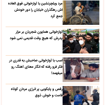
مرد ویلچرنشین با آوازخوانی فوق العاده
اش رهگذران خیابان را دور خودش
جمع کرد
آوازخوانی همایون شجریان بر مزار
پدرش که هیچ وقت قدیمی نمی شود
اسب با آوازخوانی صاحبش به قدری در
فکر فرو رفته که انگار معنای آهنگ رو
میفهمد!
رقص و پایکوبی پر انرژی مردان کوتاه
قامت و خوش ذوق