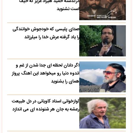
درگذشته حمید هیراد عزیز که حیف
است نشنوید
صدای پلیسی که خودجوش خوانندگی
را یاد گرفته عرش خدا را میلرزاند
اگر دلتان لحظه ای جدا شدن از غم و
اندوه دنیا رو میخواهد این آهنگ پرواز
همای را بشنوید
آوازخوانی استاد کاویانی در دل طبیعت
رعشه به جان هر شنونده ای می اندازد