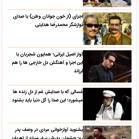
اجرای (از خون جوانان وطن) با صدای
نوازشگر محمدرضا هدایتی
آواز اصیل ایرانی؛ همایون شجریان با
این اجرا و آهنگش دل خارجی ها را هم
لرزاند
غسالی که با صدایش غم از دل زنده ها
میشورد؛ این صدا را کل دنیا باید بشنود
بشنوید آوازخوانی مردی در وصف پدر
رو؛ چشمان پدرش برق میزند از تعریف