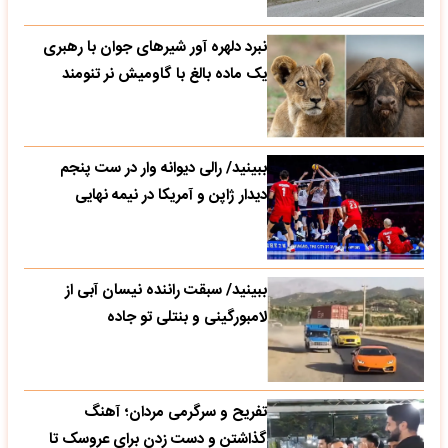
نبرد دلهره آور شیرهای جوان با رهبری
یک ماده بالغ با گاومیش نر تنومند
ببینید/ رالی دیوانه وار در ست پنجم
دیدار ژاپن و آمریکا در نیمه نهایی
ببینید/ سبقت راننده نیسان آبی از
لامبورگینی و بنتلی تو جاده
تفریح و سرگرمی مردان؛ آهنگ
گذاشتن و دست زدن برای عروسک تا