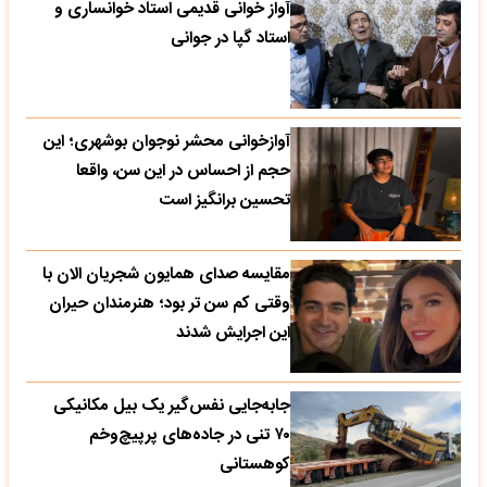
آواز خوانی قدیمی استاد خوانساری و
استاد گپا در جوانی
آوازخوانی محشر نوجوان بوشهری؛ این
حجم از احساس در این سن، واقعا
تحسین‌ برانگیز است
مقایسه صدای همایون شجریان الان با
وقتی کم سن تر بود؛ هنرمندان حیران
این اجرایش شدند
جابه‌جایی نفس‌گیر یک بیل مکانیکی
۷۰ تنی در جاده‌های پرپیچ‌وخم
کوهستانی