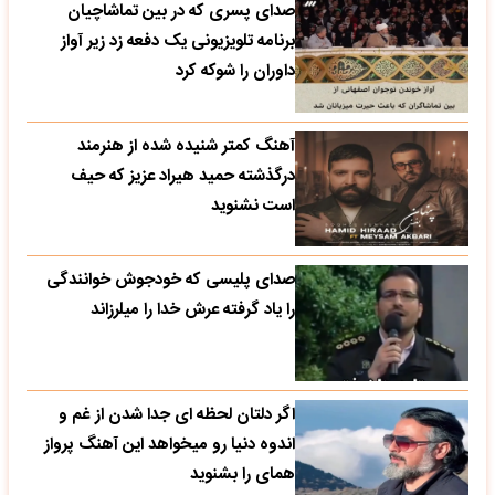
صدای پسری که در بین تماشاچیان
برنامه تلویزیونی یک دفعه زد زیر آواز
داوران را شوکه کرد
آهنگ کمتر شنیده شده از هنرمند
درگذشته حمید هیراد عزیز که حیف
است نشنوید
صدای پلیسی که خودجوش خوانندگی
را یاد گرفته عرش خدا را میلرزاند
اگر دلتان لحظه ای جدا شدن از غم و
اندوه دنیا رو میخواهد این آهنگ پرواز
همای را بشنوید