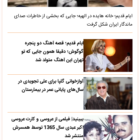
ایام قدیم؛ خانه هایده در الهیه؛ جایی که بخشی از خاطرات صدای
ماندگار ایران شکل گرفت
ایام قدیم؛ قصه آهنگ دو پنجره
گوگوش؛ دقیقا همون جایی که تو
تهران این آهنگ متولد شد
آوازخوانی گلپا برای علی تجویدی در
سال‌های پایانی عمر در بیمارستان
ببینید| فیلمی از عروسی و کارت عروسی
اکبر عبدی سال 1365 توسط همسرش
منتشر شد