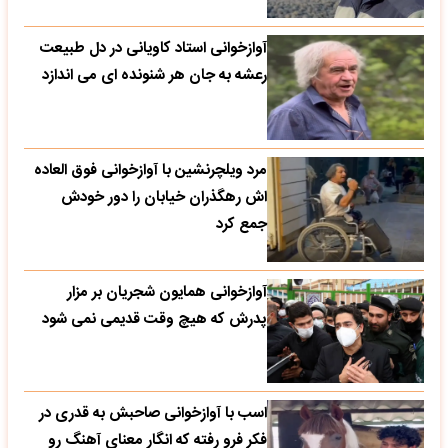
آوازخوانی استاد کاویانی در دل طبیعت
رعشه به جان هر شنونده ای می اندازد
مرد ویلچرنشین با آوازخوانی فوق العاده
اش رهگذران خیابان را دور خودش
جمع کرد
آوازخوانی همایون شجریان بر مزار
پدرش که هیچ وقت قدیمی نمی شود
اسب با آوازخوانی صاحبش به قدری در
فکر فرو رفته که انگار معنای آهنگ رو