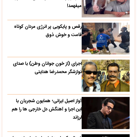
میفهمد!
رقص و پایکوبی پر انرژی مردان کوتاه
قامت و خوش ذوق
اجرای (از خون جوانان وطن) با صدای
نوازشگر محمدرضا هدایتی
آواز اصیل ایرانی؛ همایون شجریان با
این اجرا و آهنگش دل خارجی ها را هم
لرزاند