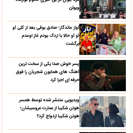
ویولن
آواز ماندگار؛ صادق بوقی بعد از کلی آو
آو آو حالا با اردک بودم غاز اومدم
برگشت
پسر خوش صدا یکی از سخت ترین
آهنگ های همایون شجریان را فوق
حرفه ای اجرا کرد
ویدیویی منتشر شده توسط همسر
هوتن شکیبا از عمارت عروسیشان؛
هوتن شکیبا ازدواج کرد؟