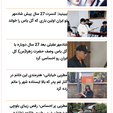
ببینید| کنسرت 27 سال پیش شادمهر
تو ایران اولین باری که گل یاس را خواند
شادمهر عقیلی بعد 27 سال دوباره با
گل یاس وصف حضرت زهرا(س) کل
ایران رو احساسی کرد
مطربی خیابانی؛ هنرمندی این خانم در
کنار غم پدر که بالا ایستاده شهر را ماتم
زده کرد
مطربی پر احساس؛ رقص زیبای بلوچی
مرد جوان در بی خبری خانوم نوازنده