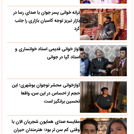
ترانه خوانی پسر جوان با صدای رسا در
بازار تبریز توجه کاسبان بازاری را جلب
کرد
آواز خوانی قدیمی استاد خوانساری و
استاد گپا در جوانی
آوازخوانی محشر نوجوان بوشهری؛ این
حجم از احساس در این سن، واقعا
تحسین‌ برانگیز است
مقایسه صدای همایون شجریان الان با
وقتی کم سن تر بود؛ هنرمندان حیران