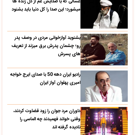
غسالی که با صدایش غم از دل زنده ها
میشورد؛ این صدا را کل دنیا باید بشنود
بشنوید آوازخوانی مردی در وصف پدر
رو؛ چشمان پدرش برق میزند از تعریف
های پسرش
رادیو ایران دهه 50 با صدای ایرج خواجه
امیری پهلوان آواز ایران
داوران مرد جوان را زود قضاوت کردند،
وقتی خواند فهمیدند چه الماسی را
نادیده گرفته اند