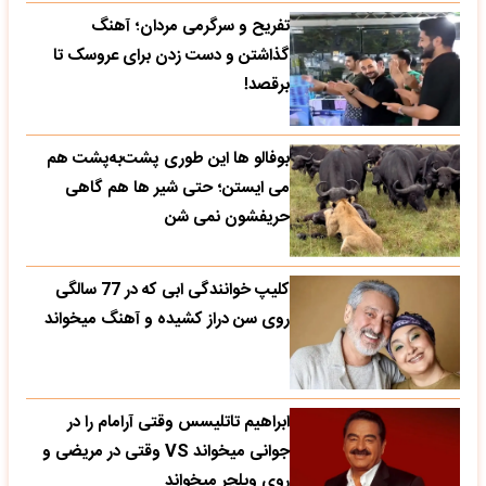
تفریح و سرگرمی مردان؛ آهنگ
گذاشتن و دست زدن برای عروسک تا
برقصد!
بوفالو ها این‌ طوری پشت‌به‌پشت هم
می‌ ایستن؛ حتی شیر ها هم گاهی
حریفشون نمی‌ شن
کلیپ خوانندگی ابی که در 77 سالگی
روی سن دراز کشیده و آهنگ میخواند
ابراهیم تاتلیسس وقتی آرامام را در
جوانی میخواند VS وقتی در مریضی و
روی ویلچر میخواند