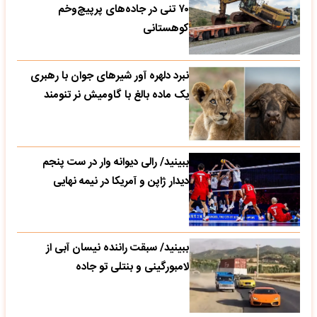
۷۰ تنی در جاده‌های پرپیچ‌وخم
کوهستانی
نبرد دلهره آور شیرهای جوان با رهبری
یک ماده بالغ با گاومیش نر تنومند
ببینید/ رالی دیوانه وار در ست پنجم
دیدار ژاپن و آمریکا در نیمه نهایی
ببینید/ سبقت راننده نیسان آبی از
لامبورگینی و بنتلی تو جاده