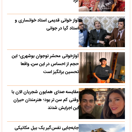
کرد
آواز خوانی قدیمی استاد خوانساری و
استاد گپا در جوانی
آوازخوانی محشر نوجوان بوشهری؛ این
حجم از احساس در این سن، واقعا
تحسین‌ برانگیز است
مقایسه صدای همایون شجریان الان با
وقتی کم سن تر بود؛ هنرمندان حیران
این اجرایش شدند
جابه‌جایی نفس‌گیر یک بیل مکانیکی