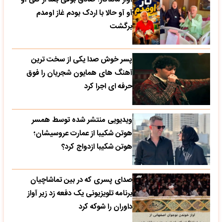
آو آو حالا با اردک بودم غاز اومدم
برگشت
پسر خوش صدا یکی از سخت ترین
آهنگ های همایون شجریان را فوق
حرفه ای اجرا کرد
ویدیویی منتشر شده توسط همسر
هوتن شکیبا از عمارت عروسیشان؛
هوتن شکیبا ازدواج کرد؟
صدای پسری که در بین تماشاچیان
برنامه تلویزیونی یک دفعه زد زیر آواز
داوران را شوکه کرد