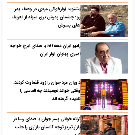
بشنوید آوازخوانی مردی در وصف پدر
رو؛ چشمان پدرش برق میزند از تعریف
های پسرش
رادیو ایران دهه 50 با صدای ایرج خواجه
امیری پهلوان آواز ایران
داوران مرد جوان را زود قضاوت کردند،
وقتی خواند فهمیدند چه الماسی را
نادیده گرفته اند
ترانه خوانی پسر جوان با صدای رسا در
بازار تبریز توجه کاسبان بازاری را جلب