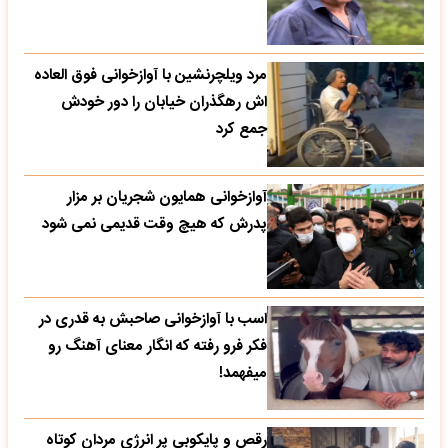
مرد ویلچرنشین با آوازخوانی فوق العاده
اش رهگذران خیابان را دور خودش
جمع کرد
آوازخوانی همایون شجریان بر مزار
پدرش که هیچ وقت قدیمی نمی شود
اسب با آوازخوانی صاحبش به قدری در
فکر فرو رفته که انگار معنای آهنگ رو
میفهمد!
رقص و پایکوبی پر انرژی مردان کوتاه