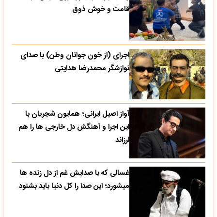
قامت و خوش ذوق
اجرای (از خون جوانان وطن) با صدای
نوازشگر محمدرضا هدایتی
آواز اصیل ایرانی؛ همایون شجریان با
این اجرا و آهنگش دل خارجی ها را هم
لرزاند
غسالی که با صدایش غم از دل زنده ها
میشورد؛ این صدا را کل دنیا باید بشنود