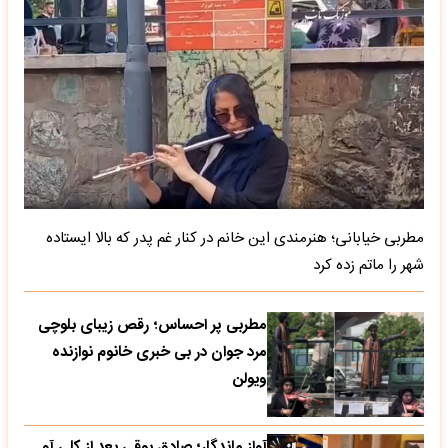
مطربی خیابانی؛ هنرمندی این خانم در کنار غم پدر که بالا ایستاده
شهر را ماتم زده کرد
مطربی پر احساس؛ رقص زیبای بلوچی
مرد جوان در بی خبری خانوم نوازنده
ویولن
آواز ماندگار؛ صادق بوقی بعد از کلی آو