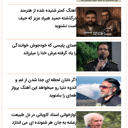
آهنگ کمتر شنیده شده از هنرمند
درگذشته حمید هیراد عزیز که حیف
است نشنوید
صدای پلیسی که خودجوش خوانندگی
را یاد گرفته عرش خدا را میلرزاند
اگر دلتان لحظه ای جدا شدن از غم و
اندوه دنیا رو میخواهد این آهنگ پرواز
همای را بشنوید
آوازخوانی استاد کاویانی در دل طبیعت
رعشه به جان هر شنونده ای می اندازد