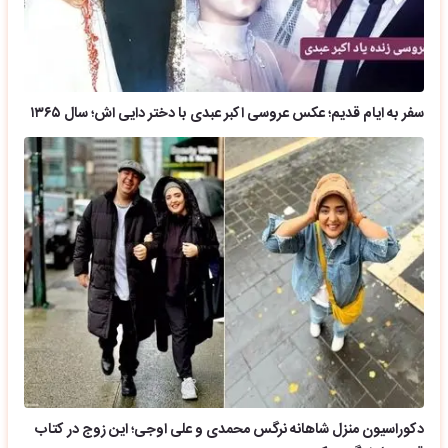
سفر به ایام قدیم؛ عکس عروسی اکبر عبدی با دختر دایی اش؛ سال ۱۳۶۵
دکوراسیون منزل شاهانه نرگس محمدی و علی اوجی؛ این زوج در کتاب