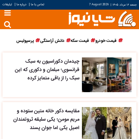
|
|
تماس با ما
درباره ما
تبلیغات
جمعه ۱۶ مرداد ۱۴۰۵
|
7 August 2026
قیمت خودرو
قیمت سکه
دانش آراستگی
پرسپولیس
چیدمان دکوراسیون به سبک
فرانسوی؛ مبلمان و دکوری که این
سبک را از باقی متمایز کرده
مقایسه دکور خانه متین ستوده و
مریم مومن؛ یکی سلیقه ثروتمندان
اصیل یکی اما جوان پسند