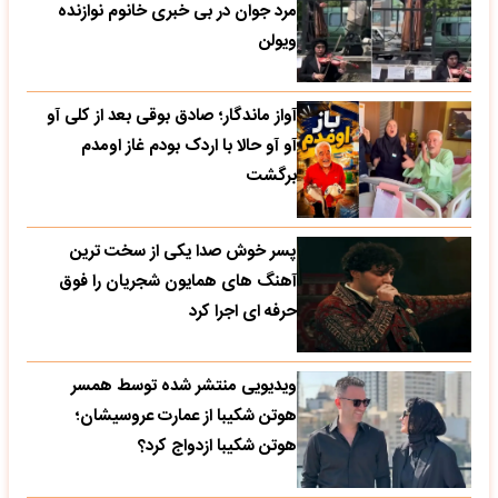
مرد جوان در بی خبری خانوم نوازنده
ویولن
آواز ماندگار؛ صادق بوقی بعد از کلی آو
آو آو حالا با اردک بودم غاز اومدم
برگشت
پسر خوش صدا یکی از سخت ترین
آهنگ های همایون شجریان را فوق
حرفه ای اجرا کرد
ویدیویی منتشر شده توسط همسر
هوتن شکیبا از عمارت عروسیشان؛
هوتن شکیبا ازدواج کرد؟