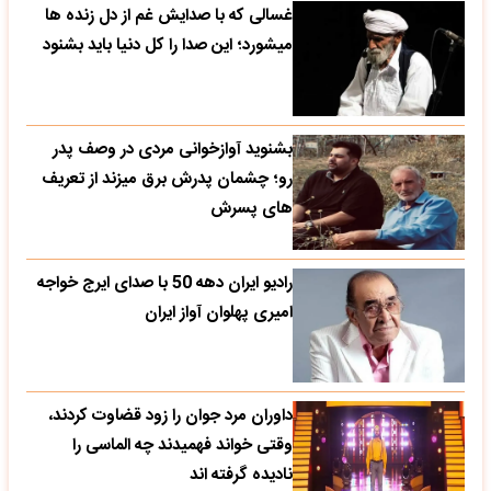
غسالی که با صدایش غم از دل زنده ها
میشورد؛ این صدا را کل دنیا باید بشنود
بشنوید آوازخوانی مردی در وصف پدر
رو؛ چشمان پدرش برق میزند از تعریف
های پسرش
رادیو ایران دهه 50 با صدای ایرج خواجه
امیری پهلوان آواز ایران
داوران مرد جوان را زود قضاوت کردند،
وقتی خواند فهمیدند چه الماسی را
نادیده گرفته اند