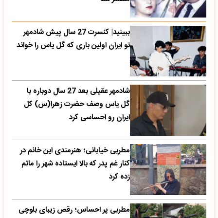
ببینید| کنسرت 27 سال پیش شادمهر
تو ایران اولین باری که گل یاس را خواند
شادمهر عقیلی بعد 27 سال دوباره با
گل یاس وصف حضرت زهرا(س) کل
ایران رو احساسی کرد
مطربی خیابانی؛ هنرمندی این خانم در
کنار غم پدر که بالا ایستاده شهر را ماتم
زده کرد
مطربی پر احساس؛ رقص زیبای بلوچی