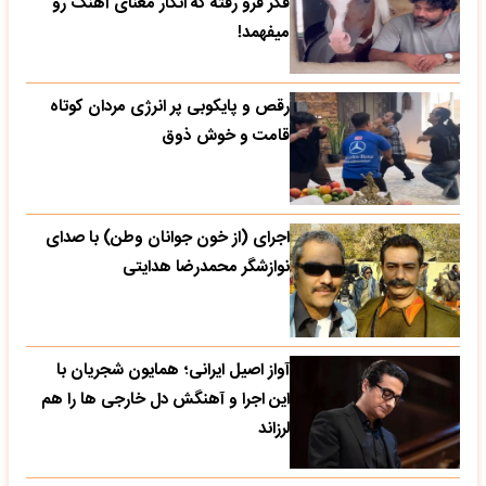
فکر فرو رفته که انگار معنای آهنگ رو
میفهمد!
رقص و پایکوبی پر انرژی مردان کوتاه
قامت و خوش ذوق
اجرای (از خون جوانان وطن) با صدای
نوازشگر محمدرضا هدایتی
آواز اصیل ایرانی؛ همایون شجریان با
این اجرا و آهنگش دل خارجی ها را هم
لرزاند