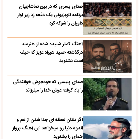
صدای پسری که در بین تماشاچیان
برنامه تلویزیونی یک دفعه زد زیر آواز
داوران را شوکه کرد
آهنگ کمتر شنیده شده از هنرمند
درگذشته حمید هیراد عزیز که حیف
است نشنوید
صدای پلیسی که خودجوش خوانندگی
را یاد گرفته عرش خدا را میلرزاند
اگر دلتان لحظه ای جدا شدن از غم و
اندوه دنیا رو میخواهد این آهنگ پرواز
همای را بشنوید