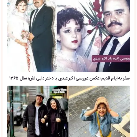
سفر به ایام قدیم؛ عکس عروسی اکبر عبدی با دختر دایی اش؛ سال ۱۳۶۵