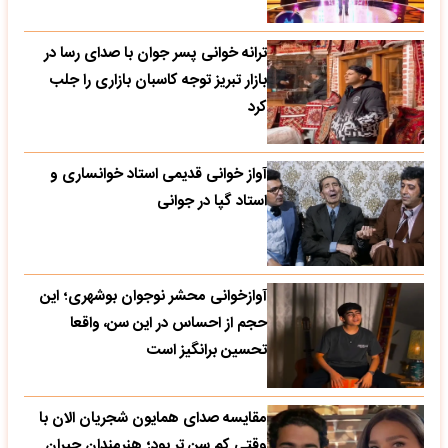
ترانه خوانی پسر جوان با صدای رسا در
بازار تبریز توجه کاسبان بازاری را جلب
کرد
آواز خوانی قدیمی استاد خوانساری و
استاد گپا در جوانی
آوازخوانی محشر نوجوان بوشهری؛ این
حجم از احساس در این سن، واقعا
تحسین‌ برانگیز است
مقایسه صدای همایون شجریان الان با
وقتی کم سن تر بود؛ هنرمندان حیران