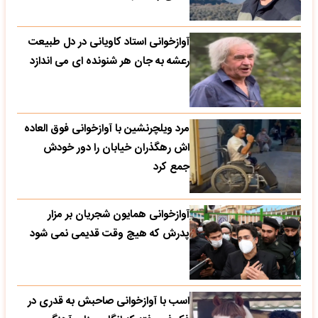
آوازخوانی استاد کاویانی در دل طبیعت
رعشه به جان هر شنونده ای می اندازد
مرد ویلچرنشین با آوازخوانی فوق العاده
اش رهگذران خیابان را دور خودش
جمع کرد
آوازخوانی همایون شجریان بر مزار
پدرش که هیچ وقت قدیمی نمی شود
اسب با آوازخوانی صاحبش به قدری در