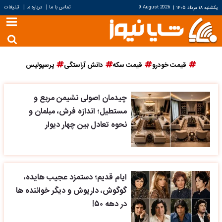
|
|
تماس با ما
درباره ما
تبلیغات
یکشنبه ۱۸ مرداد ۱۴۰۵
|
9 August 2026
قیمت خودرو
قیمت سکه
دانش آراستگی
پرسپولیس
چیدمان اصولی نشیمن مربع و
مستطیل؛ اندازه فرش، مبلمان و
نحوه تعادل بین چهار دیوار
ایام قدیم؛ دستمزد عجیب هایده،
گوگوش، داریوش و دیگر خواننده ها
در دهه ۵۰!