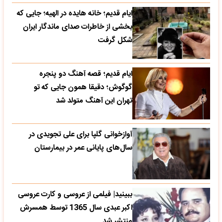
ایام قدیم؛ خانه هایده در الهیه؛ جایی که
بخشی از خاطرات صدای ماندگار ایران
شکل گرفت
ایام قدیم؛ قصه آهنگ دو پنجره
گوگوش؛ دقیقا همون جایی که تو
تهران این آهنگ متولد شد
آوازخوانی گلپا برای علی تجویدی در
سال‌های پایانی عمر در بیمارستان
ببینید| فیلمی از عروسی و کارت عروسی
اکبر عبدی سال 1365 توسط همسرش
منتشر شد