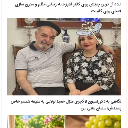
ایده آل ترین چینش روی کانتر آشپزخانه؛ زیبایی، نظم و مدرن سازی
فضای روی کابینت
نگاهی به دکوراسیون لاکچری منزل حمید لولایی به سلیقه همسر خاص
پسندش؛ مبلمان یعنی این