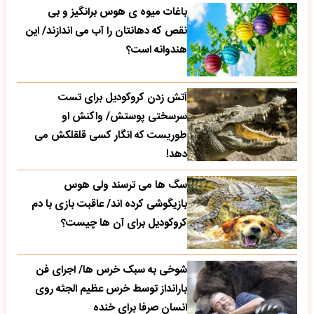
باغات میوه ی هوس برانگیز و بی
نقص که دهانتان را آب می اندازند/ این
هندوانه است؟
آتش زدن کروکودیل برای تست
سرسختی پوستش/ واکنش او
طوریست که انگار کسی قلقلکش می
دهد!
سگ ها می ترسند ولی هوس
بازیگوشی کرده اند/ عاقبت بازی با دم
کروکودیل برای آن ها چیست؟
شوخی به سبک خرس ها/ اجرای فن
بارانداز توسط خرس عظیم الجثه روی
انسان صرفا برای خنده