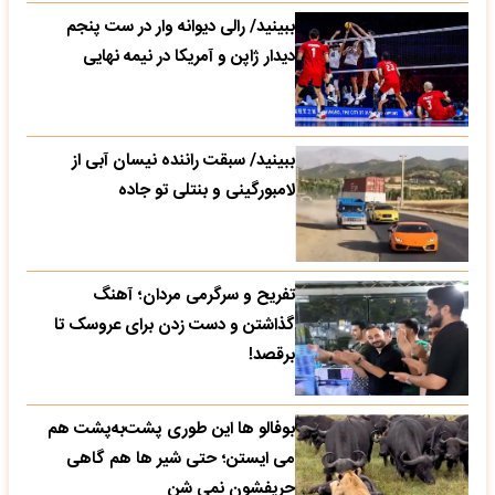
ببینید/ رالی دیوانه وار در ست پنجم
دیدار ژاپن و آمریکا در نیمه نهایی
ببینید/ سبقت راننده نیسان آبی از
لامبورگینی و بنتلی تو جاده
تفریح و سرگرمی مردان؛ آهنگ
گذاشتن و دست زدن برای عروسک تا
برقصد!
بوفالو ها این‌ طوری پشت‌به‌پشت هم
می‌ ایستن؛ حتی شیر ها هم گاهی
حریفشون نمی‌ شن