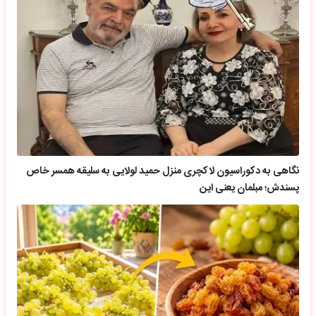
نگاهی به دکوراسیون لاکچری منزل حمید لولایی به سلیقه همسر خاص
پسندش؛ مبلمان یعنی این