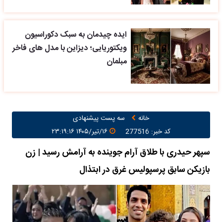
ایده چیدمان به سبک دکوراسیون
ویکتوریایی؛ دیزاین با مدل های فاخر
مبلمان
خانه
سه پست پیشنهادی
کد خبر: 277516
۱۶/تیر/۱۴۰۵ ۲۳:۱۹:۱۶
سپهر حیدری با طلاق آرام جوینده به آرامش رسید | زن
بازیکن سابق پرسپولیس غرق در ابتذال