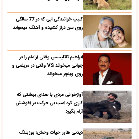
کلیپ خوانندگی ابی که در 77 سالگی
روی سن دراز کشیده و آهنگ میخواند
ابراهیم تاتلیسس وقتی آرامام را در
جوانی میخواند VS وقتی در مریضی و
روی ویلچر میخواند
آوازخوانی مردی با صدای بهشتی که
کاری کرد اسب بی حرکت در آغوشش
آرام بگیرد
دیدنی های حیات وحش؛ یوزپلنگ