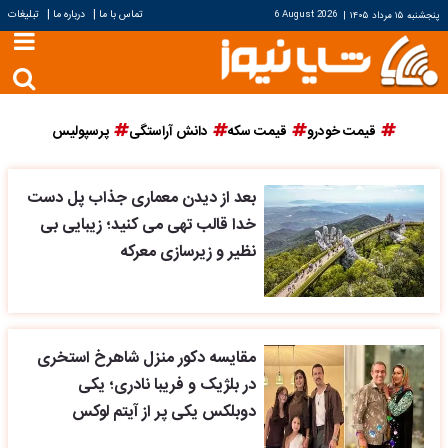
|
|
تماس با ما
درباره ما
تبلیغات
پنجشنبه ۱۵ مرداد ۱۴۰۵
|
6 August 2026
قیمت خودرو
قیمت سکه
دانش آراستگی
پرسپولیس
بعد از دیدن معماری جذاب پل دست
خدا قالب تهی می کنید؛ زیبایی بی
نظیر و زیرسازی معرکه
مقایسه دکور منزل شاهرخ استخری
در بلژیک و فریبا نادری؛ یکی
دوبلکس یکی پر از آیتم لوکس