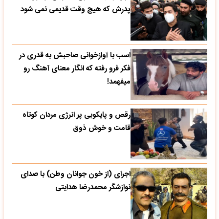
پدرش که هیچ وقت قدیمی نمی شود
اسب با آوازخوانی صاحبش به قدری در
فکر فرو رفته که انگار معنای آهنگ رو
میفهمد!
رقص و پایکوبی پر انرژی مردان کوتاه
قامت و خوش ذوق
اجرای (از خون جوانان وطن) با صدای
نوازشگر محمدرضا هدایتی