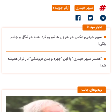
سپهر حیدری
آرام جوینده
اخبار مرتبط
سپهر حیدری عکس خواهر زن هاشو رو کرد؛ همه خوشگل و چشم
رنگی!
"همسر سپهر حیدری" با این "چهره و بدن عروسکی" ناز تر از همیشه
شد!
ویدیوهای جالب