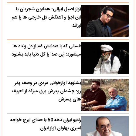
آواز اصیل ایرانی؛ همایون شجریان با
این اجرا و آهنگش دل خارجی ها را هم
لرزاند
غسالی که با صدایش غم از دل زنده ها
میشورد؛ این صدا را کل دنیا باید بشنود
بشنوید آوازخوانی مردی در وصف پدر
رو؛ چشمان پدرش برق میزند از تعریف
های پسرش
رادیو ایران دهه 50 با صدای ایرج خواجه
امیری پهلوان آواز ایران