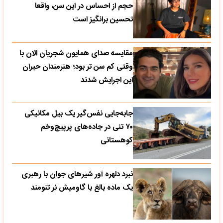
حجم از احساس در این سن، واقعا
تحسین‌ برانگیز است
مقایسه صدای همایون شجریان الان با
وقتی کم سن تر بود؛ هنرمندان حیران
این اجرایش شدند
جابه‌جایی نفس‌گیر یک بیل مکانیکی
۷۰ تنی در جاده‌های پرپیچ‌وخم
کوهستانی
نبرد دلهره آور شیرهای جوان با رهبری
یک ماده بالغ با گاومیش نر تنومند