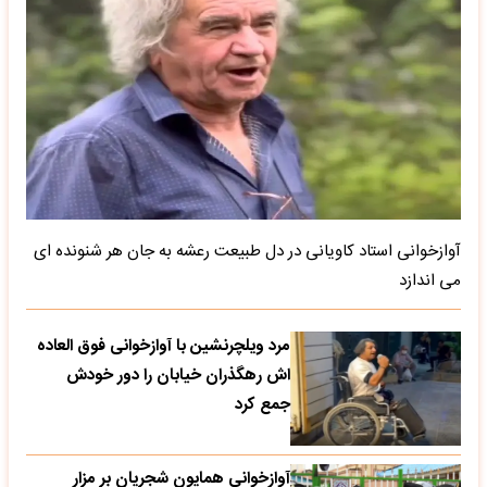
آوازخوانی استاد کاویانی در دل طبیعت رعشه به جان هر شنونده ای
می اندازد
مرد ویلچرنشین با آوازخوانی فوق العاده
اش رهگذران خیابان را دور خودش
جمع کرد
آوازخوانی همایون شجریان بر مزار