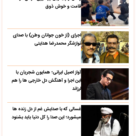
قامت و خوش ذوق
اجرای (از خون جوانان وطن) با صدای
نوازشگر محمدرضا هدایتی
آواز اصیل ایرانی؛ همایون شجریان با
این اجرا و آهنگش دل خارجی ها را هم
لرزاند
غسالی که با صدایش غم از دل زنده ها
میشورد؛ این صدا را کل دنیا باید بشنود