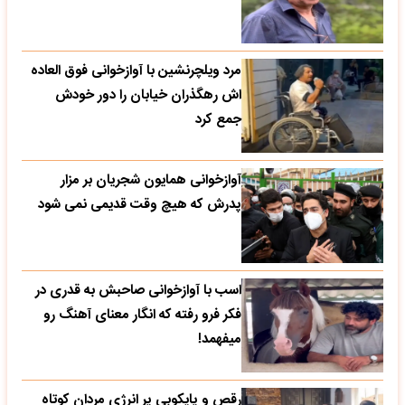
مرد ویلچرنشین با آوازخوانی فوق العاده
اش رهگذران خیابان را دور خودش
جمع کرد
آوازخوانی همایون شجریان بر مزار
پدرش که هیچ وقت قدیمی نمی شود
اسب با آوازخوانی صاحبش به قدری در
فکر فرو رفته که انگار معنای آهنگ رو
میفهمد!
رقص و پایکوبی پر انرژی مردان کوتاه