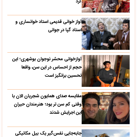
کرد
آواز خوانی قدیمی استاد خوانساری و
استاد گپا در جوانی
آوازخوانی محشر نوجوان بوشهری؛ این
حجم از احساس در این سن، واقعا
تحسین‌ برانگیز است
مقایسه صدای همایون شجریان الان با
وقتی کم سن تر بود؛ هنرمندان حیران
این اجرایش شدند
جابه‌جایی نفس‌گیر یک بیل مکانیکی