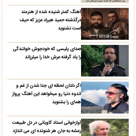
آهنگ کمتر شنیده شده از هنرمند
درگذشته حمید هیراد عزیز که حیف
است نشنوید
صدای پلیسی که خودجوش خوانندگی
را یاد گرفته عرش خدا را میلرزاند
اگر دلتان لحظه ای جدا شدن از غم و
اندوه دنیا رو میخواهد این آهنگ پرواز
همای را بشنوید
آوازخوانی استاد کاویانی در دل طبیعت
رعشه به جان هر شنونده ای می اندازد