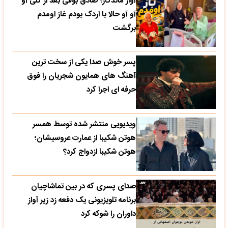
آواز ماندگار؛ صادق بوقی بعد از کلی آو
آو آو حالا با اردک بودم غاز اومدم
برگشت
پسر خوش صدا یکی از سخت ترین
آهنگ های همایون شجریان را فوق
حرفه ای اجرا کرد
ویدیویی منتشر شده توسط همسر
هوتن شکیبا از عمارت عروسیشان؛
هوتن شکیبا ازدواج کرد؟
صدای پسری که در بین تماشاچیان
برنامه تلویزیونی یک دفعه زد زیر آواز
داوران را شوکه کرد