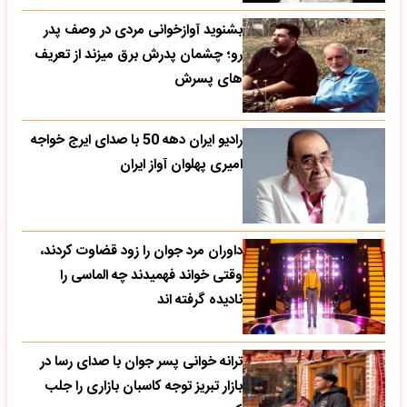
بشنوید آوازخوانی مردی در وصف پدر
رو؛ چشمان پدرش برق میزند از تعریف
های پسرش
رادیو ایران دهه 50 با صدای ایرج خواجه
امیری پهلوان آواز ایران
داوران مرد جوان را زود قضاوت کردند،
وقتی خواند فهمیدند چه الماسی را
نادیده گرفته اند
ترانه خوانی پسر جوان با صدای رسا در
بازار تبریز توجه کاسبان بازاری را جلب