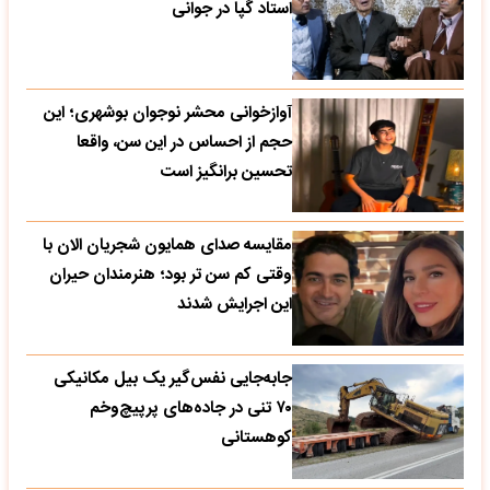
استاد گپا در جوانی
آوازخوانی محشر نوجوان بوشهری؛ این
حجم از احساس در این سن، واقعا
تحسین‌ برانگیز است
مقایسه صدای همایون شجریان الان با
وقتی کم سن تر بود؛ هنرمندان حیران
این اجرایش شدند
جابه‌جایی نفس‌گیر یک بیل مکانیکی
۷۰ تنی در جاده‌های پرپیچ‌وخم
کوهستانی