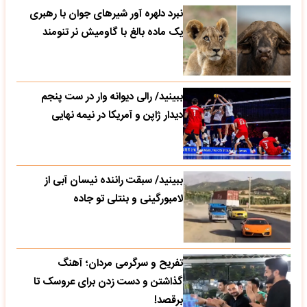
نبرد دلهره آور شیرهای جوان با رهبری
یک ماده بالغ با گاومیش نر تنومند
ببینید/ رالی دیوانه وار در ست پنجم
دیدار ژاپن و آمریکا در نیمه نهایی
ببینید/ سبقت راننده نیسان آبی از
لامبورگینی و بنتلی تو جاده
تفریح و سرگرمی مردان؛ آهنگ
گذاشتن و دست زدن برای عروسک تا
برقصد!