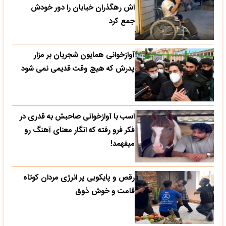
اش رهگذران خیابان را دور خودش
جمع کرد
آوازخوانی همایون شجریان بر مزار
پدرش که هیچ وقت قدیمی نمی شود
اسب با آوازخوانی صاحبش به قدری در
فکر فرو رفته که انگار معنای آهنگ رو
میفهمد!
رقص و پایکوبی پر انرژی مردان کوتاه
قامت و خوش ذوق