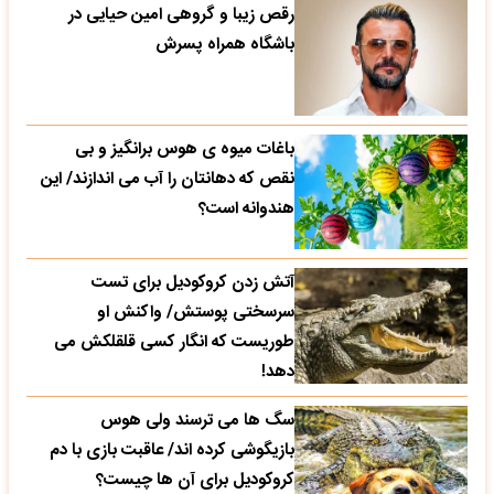
رقص زیبا و گروهی امین حیایی در
باشگاه همراه پسرش
باغات میوه ی هوس برانگیز و بی
نقص که دهانتان را آب می اندازند/ این
هندوانه است؟
آتش زدن کروکودیل برای تست
سرسختی پوستش/ واکنش او
طوریست که انگار کسی قلقلکش می
دهد!
سگ ها می ترسند ولی هوس
بازیگوشی کرده اند/ عاقبت بازی با دم
کروکودیل برای آن ها چیست؟