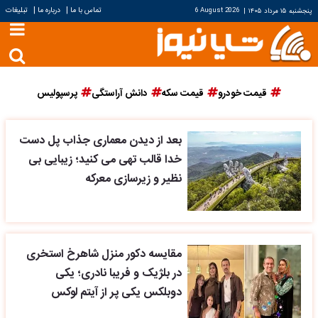
|
|
تماس با ما
درباره ما
تبلیغات
پنجشنبه ۱۵ مرداد ۱۴۰۵
|
6 August 2026
قیمت خودرو
قیمت سکه
دانش آراستگی
پرسپولیس
بعد از دیدن معماری جذاب پل دست
خدا قالب تهی می کنید؛ زیبایی بی
نظیر و زیرسازی معرکه
مقایسه دکور منزل شاهرخ استخری
در بلژیک و فریبا نادری؛ یکی
دوبلکس یکی پر از آیتم لوکس