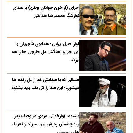
اجرای (از خون جوانان وطن) با صدای
نوازشگر محمدرضا هدایتی
آواز اصیل ایرانی؛ همایون شجریان با
این اجرا و آهنگش دل خارجی ها را هم
لرزاند
غسالی که با صدایش غم از دل زنده ها
میشورد؛ این صدا را کل دنیا باید بشنود
بشنوید آوازخوانی مردی در وصف پدر
رو؛ چشمان پدرش برق میزند از تعریف
های پسرش