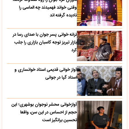
وقتی خواند فهمیدند چه الماسی را
نادیده گرفته اند
ترانه خوانی پسر جوان با صدای رسا در
بازار تبریز توجه کاسبان بازاری را جلب
کرد
آواز خوانی قدیمی استاد خوانساری و
استاد گپا در جوانی
آوازخوانی محشر نوجوان بوشهری؛ این
حجم از احساس در این سن، واقعا
تحسین‌ برانگیز است