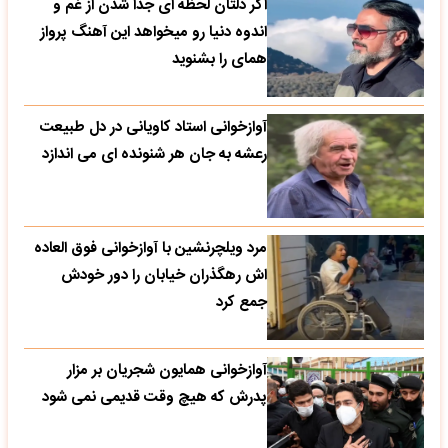
اگر دلتان لحظه ای جدا شدن از غم و
اندوه دنیا رو میخواهد این آهنگ پرواز
همای را بشنوید
آوازخوانی استاد کاویانی در دل طبیعت
رعشه به جان هر شنونده ای می اندازد
مرد ویلچرنشین با آوازخوانی فوق العاده
اش رهگذران خیابان را دور خودش
جمع کرد
آوازخوانی همایون شجریان بر مزار
پدرش که هیچ وقت قدیمی نمی شود