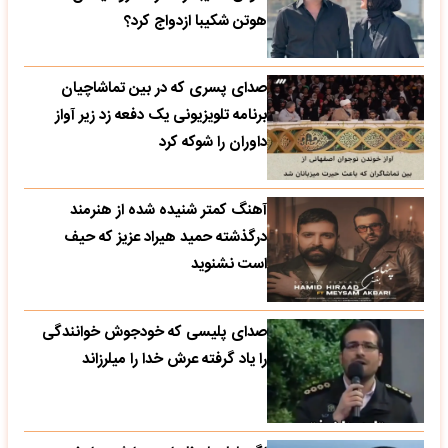
هوتن شکیبا ازدواج کرد؟
صدای پسری که در بین تماشاچیان
برنامه تلویزیونی یک دفعه زد زیر آواز
داوران را شوکه کرد
آهنگ کمتر شنیده شده از هنرمند
درگذشته حمید هیراد عزیز که حیف
است نشنوید
صدای پلیسی که خودجوش خوانندگی
را یاد گرفته عرش خدا را میلرزاند