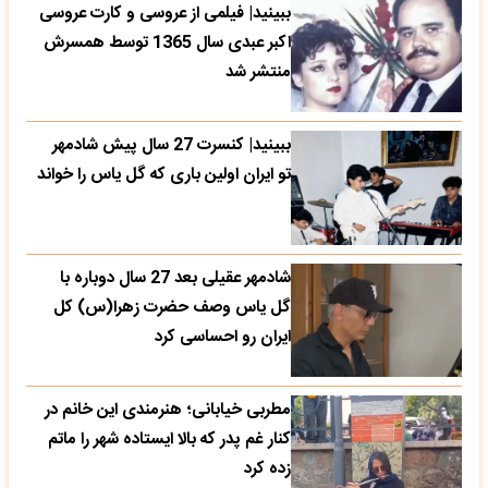
ببینید| فیلمی از عروسی و کارت عروسی
اکبر عبدی سال 1365 توسط همسرش
منتشر شد
ببینید| کنسرت 27 سال پیش شادمهر
تو ایران اولین باری که گل یاس را خواند
شادمهر عقیلی بعد 27 سال دوباره با
گل یاس وصف حضرت زهرا(س) کل
ایران رو احساسی کرد
مطربی خیابانی؛ هنرمندی این خانم در
کنار غم پدر که بالا ایستاده شهر را ماتم
زده کرد