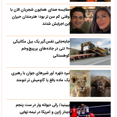
مقایسه صدای همایون شجریان الان با
وقتی کم سن تر بود؛ هنرمندان حیران
این اجرایش شدند
جابه‌جایی نفس‌گیر یک بیل مکانیکی
۷۰ تنی در جاده‌های پرپیچ‌وخم
کوهستانی
نبرد دلهره آور شیرهای جوان با رهبری
یک ماده بالغ با گاومیش نر تنومند
ببینید/ رالی دیوانه وار در ست پنجم
دیدار ژاپن و آمریکا در نیمه نهایی