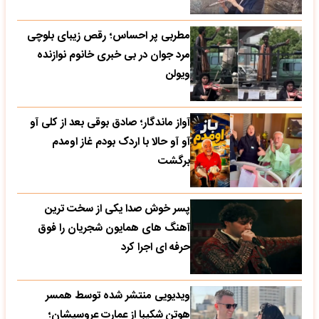
مطربی پر احساس؛ رقص زیبای بلوچی
مرد جوان در بی خبری خانوم نوازنده
ویولن
آواز ماندگار؛ صادق بوقی بعد از کلی آو
آو آو حالا با اردک بودم غاز اومدم
برگشت
پسر خوش صدا یکی از سخت ترین
آهنگ های همایون شجریان را فوق
حرفه ای اجرا کرد
ویدیویی منتشر شده توسط همسر
هوتن شکیبا از عمارت عروسیشان؛