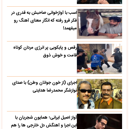
اسب با آوازخوانی صاحبش به قدری در
فکر فرو رفته که انگار معنای آهنگ رو
میفهمد!
رقص و پایکوبی پر انرژی مردان کوتاه
قامت و خوش ذوق
اجرای (از خون جوانان وطن) با صدای
نوازشگر محمدرضا هدایتی
آواز اصیل ایرانی؛ همایون شجریان با
این اجرا و آهنگش دل خارجی ها را هم