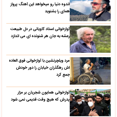
اندوه دنیا رو میخواهد این آهنگ پرواز
همای را بشنوید
آوازخوانی استاد کاویانی در دل طبیعت
رعشه به جان هر شنونده ای می اندازد
مرد ویلچرنشین با آوازخوانی فوق العاده
اش رهگذران خیابان را دور خودش
جمع کرد
آوازخوانی همایون شجریان بر مزار
پدرش که هیچ وقت قدیمی نمی شود