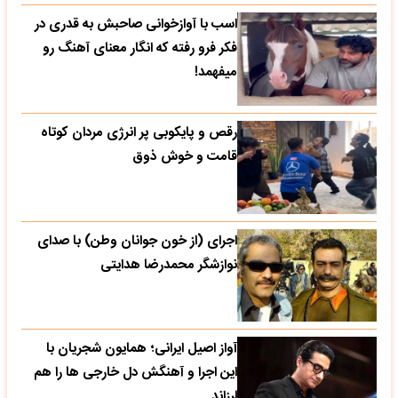
اسب با آوازخوانی صاحبش به قدری در
فکر فرو رفته که انگار معنای آهنگ رو
میفهمد!
رقص و پایکوبی پر انرژی مردان کوتاه
قامت و خوش ذوق
اجرای (از خون جوانان وطن) با صدای
نوازشگر محمدرضا هدایتی
آواز اصیل ایرانی؛ همایون شجریان با
این اجرا و آهنگش دل خارجی ها را هم
لرزاند