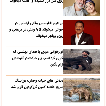
روی سن دراز کشیده و آهنگ میخواند
ابراهیم تاتلیسس وقتی آرامام را در
جوانی میخواند VS وقتی در مریضی و
روی ویلچر میخواند
آوازخوانی مردی با صدای بهشتی که
کاری کرد اسب بی حرکت در آغوشش
آرام بگیرد
دیدنی های حیات وحش؛ یوزپلنگ
سریع طعمه کمین کروکودیل قوی شد