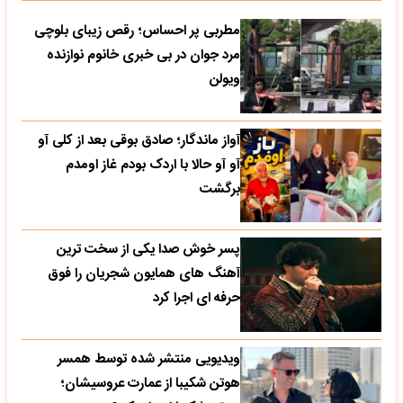
مطربی پر احساس؛ رقص زیبای بلوچی
مرد جوان در بی خبری خانوم نوازنده
ویولن
آواز ماندگار؛ صادق بوقی بعد از کلی آو
آو آو حالا با اردک بودم غاز اومدم
برگشت
پسر خوش صدا یکی از سخت ترین
آهنگ های همایون شجریان را فوق
حرفه ای اجرا کرد
ویدیویی منتشر شده توسط همسر
هوتن شکیبا از عمارت عروسیشان؛