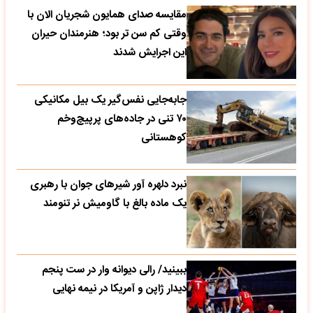
مقایسه صدای همایون شجریان الان با
وقتی کم سن تر بود؛ هنرمندان حیران
این اجرایش شدند
جابه‌جایی نفس‌گیر یک بیل مکانیکی
۷۰ تنی در جاده‌های پرپیچ‌وخم
کوهستانی
نبرد دلهره آور شیرهای جوان با رهبری
یک ماده بالغ با گاومیش نر تنومند
ببینید/ رالی دیوانه وار در ست پنجم
دیدار ژاپن و آمریکا در نیمه نهایی