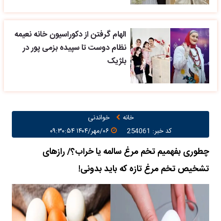
الهام گرفتن از دکوراسیون خانه نعیمه
نظام دوست تا سپیده بزمی پور در
بلژیک
خانه
خواندنی
کد خبر: 254061
۰۶/مهر/۱۴۰۴ ۰۹:۳۰:۵۴
چطوری بفهمیم تخم مرغ سالمه یا خراب؟/ رازهای
تشخیص تخم مرغ تازه که باید بدونی!