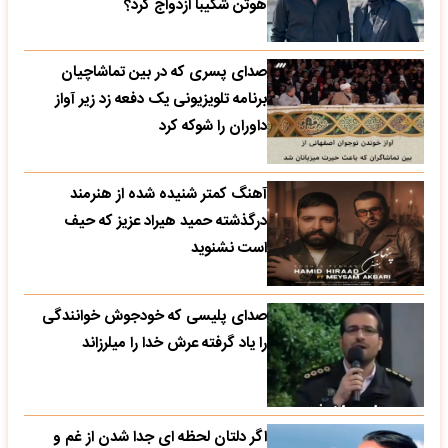
هوتن شکیبا ازدواج کرد؟
صدای پسری که در بین تماشاچیان
برنامه تلویزیونی یک دفعه زد زیر آواز
داوران را شوکه کرد
آهنگ کمتر شنیده شده از هنرمند
درگذشته حمید هیراد عزیز که حیف
است نشنوید
صدای پلیسی که خودجوش خوانندگی
را یاد گرفته عرش خدا را میلرزاند
اگر دلتان لحظه ای جدا شدن از غم و