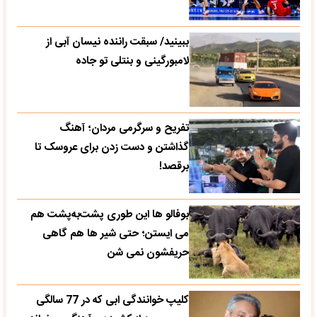
ببینید/ سبقت راننده نیسان آبی از
لامبورگینی و بنتلی تو جاده
تفریح و سرگرمی مردان؛ آهنگ
گذاشتن و دست زدن برای عروسک تا
برقصد!
بوفالو ها این‌ طوری پشت‌به‌پشت هم
می‌ ایستن؛ حتی شیر ها هم گاهی
حریفشون نمی‌ شن
کلیپ خوانندگی ابی که در 77 سالگی