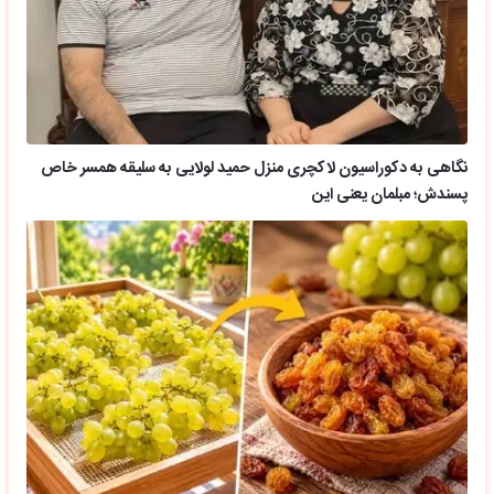
نگاهی به دکوراسیون لاکچری منزل حمید لولایی به سلیقه همسر خاص
پسندش؛ مبلمان یعنی این