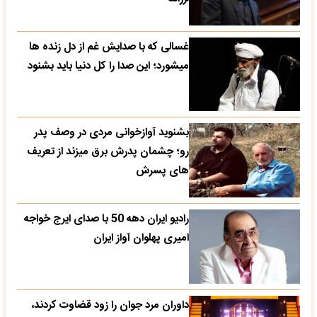
غسالی که با صدایش غم از دل زنده ها
میشورد؛ این صدا را کل دنیا باید بشنود
بشنوید آوازخوانی مردی در وصف پدر
رو؛ چشمان پدرش برق میزند از تعریف
های پسرش
رادیو ایران دهه 50 با صدای ایرج خواجه
امیری پهلوان آواز ایران
داوران مرد جوان را زود قضاوت کردند،