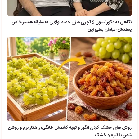
نگاهی به دکوراسیون لاکچری منزل حمید لولایی به سلیقه همسر خاص
پسندش؛ مبلمان یعنی این
روش های خشک کردن انگور و تهیه کشمش خانگی؛ راهکار نرم و روشن
شدن یا تیره و خشک