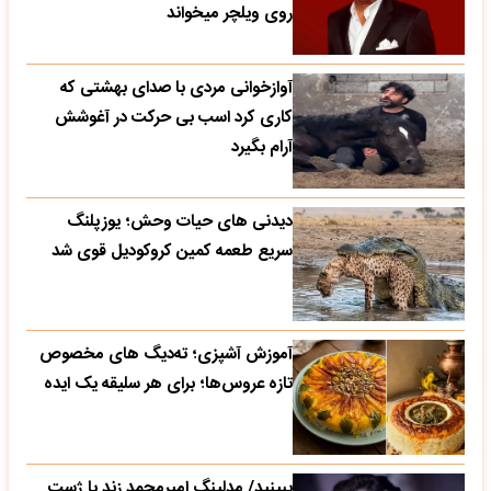
روی ویلچر میخواند
آوازخوانی مردی با صدای بهشتی که
کاری کرد اسب بی حرکت در آغوشش
آرام بگیرد
دیدنی های حیات وحش؛ یوزپلنگ
سریع طعمه کمین کروکودیل قوی شد
آموزش آشپزی؛ ته‌دیگ‌ های مخصوص
تازه‌ عروس‌ها؛ برای هر سلیقه یک ایده
ببینید/ مدلینگ امیرمحمد زند با ژست