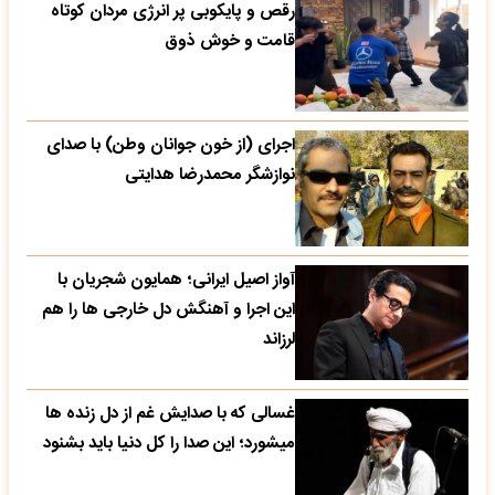
رقص و پایکوبی پر انرژی مردان کوتاه
قامت و خوش ذوق
اجرای (از خون جوانان وطن) با صدای
نوازشگر محمدرضا هدایتی
آواز اصیل ایرانی؛ همایون شجریان با
این اجرا و آهنگش دل خارجی ها را هم
لرزاند
غسالی که با صدایش غم از دل زنده ها
میشورد؛ این صدا را کل دنیا باید بشنود