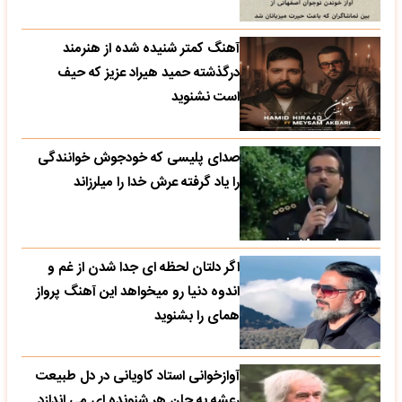
آهنگ کمتر شنیده شده از هنرمند
درگذشته حمید هیراد عزیز که حیف
است نشنوید
صدای پلیسی که خودجوش خوانندگی
را یاد گرفته عرش خدا را میلرزاند
اگر دلتان لحظه ای جدا شدن از غم و
اندوه دنیا رو میخواهد این آهنگ پرواز
همای را بشنوید
آوازخوانی استاد کاویانی در دل طبیعت
رعشه به جان هر شنونده ای می اندازد