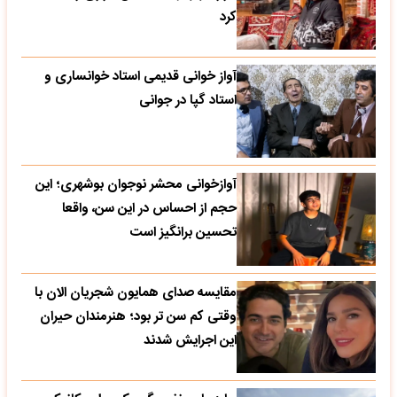
کرد
آواز خوانی قدیمی استاد خوانساری و
استاد گپا در جوانی
آوازخوانی محشر نوجوان بوشهری؛ این
حجم از احساس در این سن، واقعا
تحسین‌ برانگیز است
مقایسه صدای همایون شجریان الان با
وقتی کم سن تر بود؛ هنرمندان حیران
این اجرایش شدند