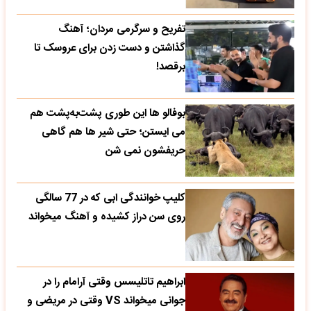
تفریح و سرگرمی مردان؛ آهنگ
گذاشتن و دست زدن برای عروسک تا
برقصد!
بوفالو ها این‌ طوری پشت‌به‌پشت هم
می‌ ایستن؛ حتی شیر ها هم گاهی
حریفشون نمی‌ شن
کلیپ خوانندگی ابی که در 77 سالگی
روی سن دراز کشیده و آهنگ میخواند
ابراهیم تاتلیسس وقتی آرامام را در
جوانی میخواند VS وقتی در مریضی و