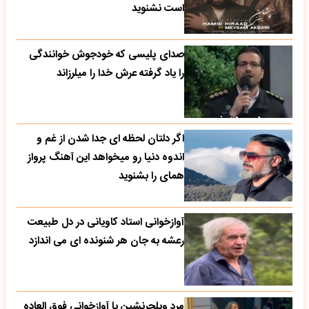
است نشنوید
صدای پلیسی که خودجوش خوانندگی
را یاد گرفته عرش خدا را میلرزاند
اگر دلتان لحظه ای جدا شدن از غم و
اندوه دنیا رو میخواهد این آهنگ پرواز
همای را بشنوید
آوازخوانی استاد کاویانی در دل طبیعت
رعشه به جان هر شنونده ای می اندازد
مرد ویلچرنشین با آوازخوانی فوق العاده