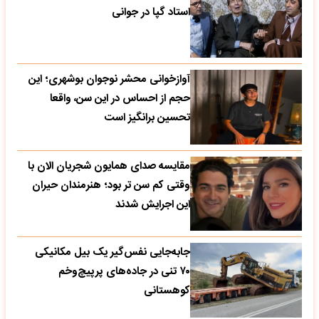
استاد گپا در جوانی
آوازخوانی محشر نوجوان بوشهری؛ این
حجم از احساس در این سن، واقعا
تحسین‌ برانگیز است
مقایسه صدای همایون شجریان الان با
وقتی کم سن تر بود؛ هنرمندان حیران
این اجرایش شدند
جابه‌جایی نفس‌گیر یک بیل مکانیکی
۷۰ تنی در جاده‌های پرپیچ‌وخم
کوهستانی