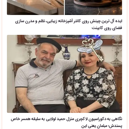
ایده آل ترین چینش روی کانتر آشپزخانه؛ زیبایی، نظم و مدرن سازی
فضای روی کابینت
نگاهی به دکوراسیون لاکچری منزل حمید لولایی به سلیقه همسر خاص
پسندش؛ مبلمان یعنی این