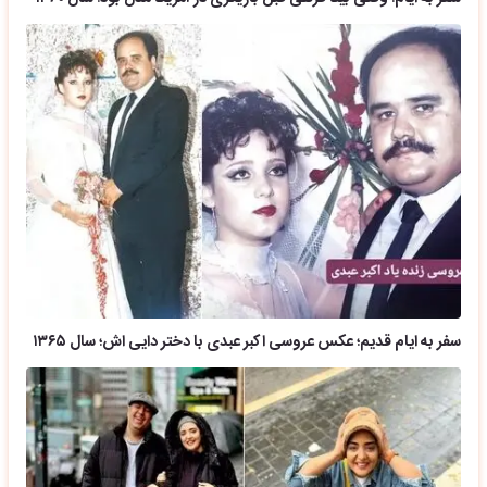
سفر به ایام قدیم؛ عکس عروسی اکبر عبدی با دختر دایی اش؛ سال ۱۳۶۵