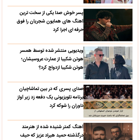
پسر خوش صدا یکی از سخت ترین
آهنگ های همایون شجریان را فوق
حرفه ای اجرا کرد
ویدیویی منتشر شده توسط همسر
هوتن شکیبا از عمارت عروسیشان؛
هوتن شکیبا ازدواج کرد؟
صدای پسری که در بین تماشاچیان
برنامه تلویزیونی یک دفعه زد زیر آواز
داوران را شوکه کرد
آهنگ کمتر شنیده شده از هنرمند
درگذشته حمید هیراد عزیز که حیف