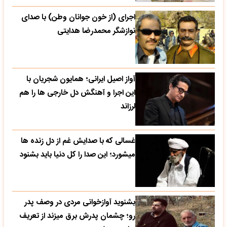
اجرای (از خون جوانان وطن) با صدای
نوازشگر محمدرضا هدایتی
آواز اصیل ایرانی؛ همایون شجریان با
این اجرا و آهنگش دل خارجی ها را هم
لرزاند
غسالی که با صدایش غم از دل زنده ها
میشورد؛ این صدا را کل دنیا باید بشنود
بشنوید آوازخوانی مردی در وصف پدر
رو؛ چشمان پدرش برق میزند از تعریف