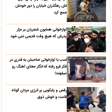
اش رهگذران خیابان را دور خودش
جمع کرد
آوازخوانی همایون شجریان بر مزار
پدرش که هیچ وقت قدیمی نمی شود
اسب با آوازخوانی صاحبش به قدری در
فکر فرو رفته که انگار معنای آهنگ رو
میفهمد!
رقص و پایکوبی پر انرژی مردان کوتاه
قامت و خوش ذوق