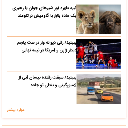
نبرد دلهره آور شیرهای جوان با رهبری
یک ماده بالغ با گاومیش نر تنومند
ببینید/ رالی دیوانه وار در ست پنجم
دیدار ژاپن و آمریکا در نیمه نهایی
ببینید/ سبقت راننده نیسان آبی از
لامبورگینی و بنتلی تو جاده
موارد بیشتر