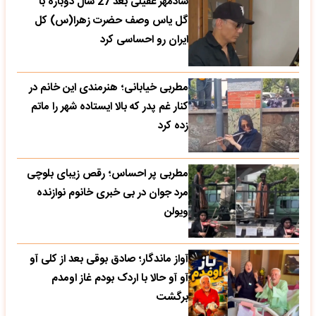
شادمهر عقیلی بعد 27 سال دوباره با
گل یاس وصف حضرت زهرا(س) کل
ایران رو احساسی کرد
مطربی خیابانی؛ هنرمندی این خانم در
کنار غم پدر که بالا ایستاده شهر را ماتم
زده کرد
مطربی پر احساس؛ رقص زیبای بلوچی
مرد جوان در بی خبری خانوم نوازنده
ویولن
آواز ماندگار؛ صادق بوقی بعد از کلی آو
آو آو حالا با اردک بودم غاز اومدم
برگشت