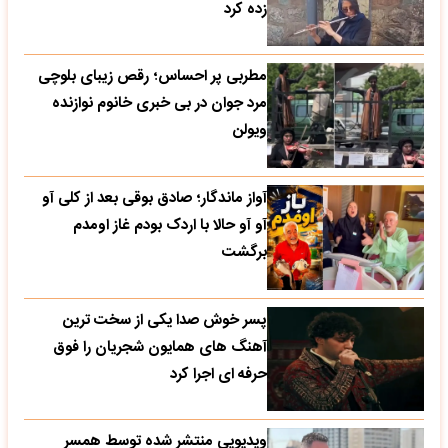
زده کرد
مطربی پر احساس؛ رقص زیبای بلوچی
مرد جوان در بی خبری خانوم نوازنده
ویولن
آواز ماندگار؛ صادق بوقی بعد از کلی آو
آو آو حالا با اردک بودم غاز اومدم
برگشت
پسر خوش صدا یکی از سخت ترین
آهنگ های همایون شجریان را فوق
حرفه ای اجرا کرد
ویدیویی منتشر شده توسط همسر