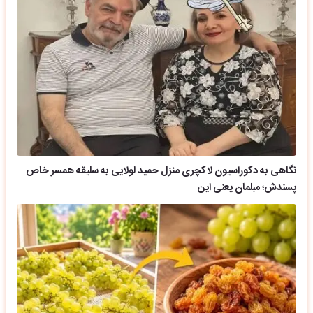
نگاهی به دکوراسیون لاکچری منزل حمید لولایی به سلیقه همسر خاص
پسندش؛ مبلمان یعنی این