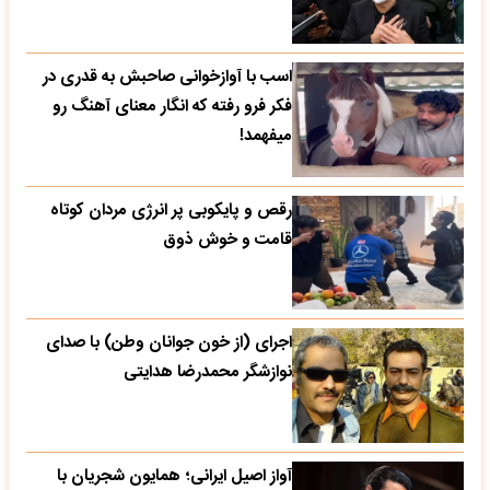
اسب با آوازخوانی صاحبش به قدری در
فکر فرو رفته که انگار معنای آهنگ رو
میفهمد!
رقص و پایکوبی پر انرژی مردان کوتاه
قامت و خوش ذوق
اجرای (از خون جوانان وطن) با صدای
نوازشگر محمدرضا هدایتی
آواز اصیل ایرانی؛ همایون شجریان با