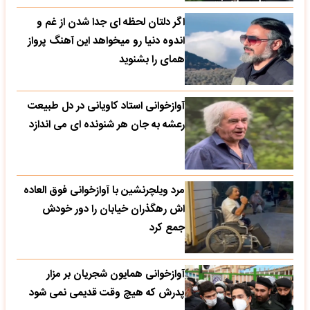
اگر دلتان لحظه ای جدا شدن از غم و
اندوه دنیا رو میخواهد این آهنگ پرواز
همای را بشنوید
آوازخوانی استاد کاویانی در دل طبیعت
رعشه به جان هر شنونده ای می اندازد
مرد ویلچرنشین با آوازخوانی فوق العاده
اش رهگذران خیابان را دور خودش
جمع کرد
آوازخوانی همایون شجریان بر مزار
پدرش که هیچ وقت قدیمی نمی شود