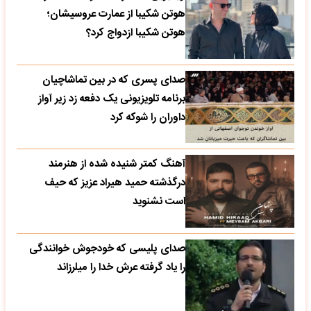
هوتن شکیبا از عمارت عروسیشان؛
هوتن شکیبا ازدواج کرد؟
صدای پسری که در بین تماشاچیان
برنامه تلویزیونی یک دفعه زد زیر آواز
داوران را شوکه کرد
آهنگ کمتر شنیده شده از هنرمند
درگذشته حمید هیراد عزیز که حیف
است نشنوید
صدای پلیسی که خودجوش خوانندگی
را یاد گرفته عرش خدا را میلرزاند