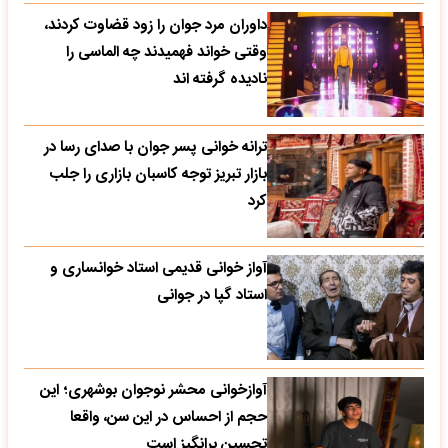
داوران مرد جوان را زود قضاوت کردند،
وقتی خواند فهمیدند چه الماسی را
نادیده گرفته اند
ترانه خوانی پسر جوان با صدای رسا در
بازار تبریز توجه کاسبان بازاری را جلب
کرد
آواز خوانی قدیمی استاد خوانساری و
استاد گپا در جوانی
آوازخوانی محشر نوجوان بوشهری؛ این
حجم از احساس در این سن، واقعا
تحسین‌ برانگیز است