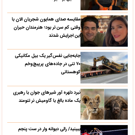
مقایسه صدای همایون شجریان الان با
وقتی کم سن تر بود؛ هنرمندان حیران
این اجرایش شدند
جابه‌جایی نفس‌گیر یک بیل مکانیکی
۷۰ تنی در جاده‌های پرپیچ‌وخم
کوهستانی
نبرد دلهره آور شیرهای جوان با رهبری
یک ماده بالغ با گاومیش نر تنومند
ببینید/ رالی دیوانه وار در ست پنجم