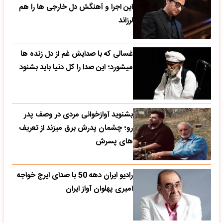
این اجرا و آهنگش دل خارجی ها را هم
لرزاند
غسالی که با صدایش غم از دل زنده ها
میشورد؛ این صدا را کل دنیا باید بشنود
بشنوید آوازخوانی مردی در وصف پدر
رو؛ چشمان پدرش برق میزند از تعریف
های پسرش
رادیو ایران دهه 50 با صدای ایرج خواجه
امیری پهلوان آواز ایران