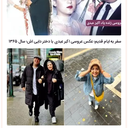
سفر به ایام قدیم؛ عکس عروسی اکبر عبدی با دختر دایی اش؛ سال ۱۳۶۵