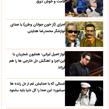
قامت و خوش ذوق
اجرای (از خون جوانان وطن) با صدای
نوازشگر محمدرضا هدایتی
آواز اصیل ایرانی؛ همایون شجریان با
این اجرا و آهنگش دل خارجی ها را هم
لرزاند
غسالی که با صدایش غم از دل زنده ها
میشورد؛ این صدا را کل دنیا باید بشنود