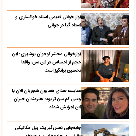
آواز خوانی قدیمی استاد خوانساری و
استاد گپا در جوانی
آوازخوانی محشر نوجوان بوشهری؛ این
حجم از احساس در این سن، واقعا
تحسین‌ برانگیز است
مقایسه صدای همایون شجریان الان با
وقتی کم سن تر بود؛ هنرمندان حیران
این اجرایش شدند
جابه‌جایی نفس‌گیر یک بیل مکانیکی