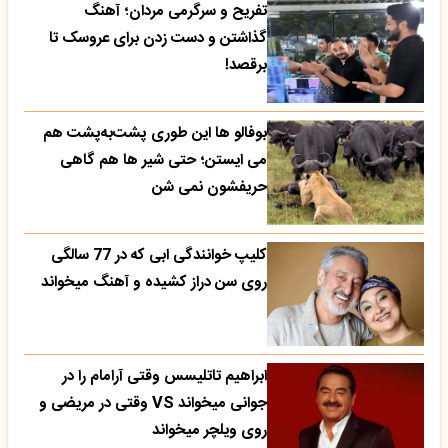
تفریح و سرگرمی مردان؛ آهنگ
گذاشتن و دست زدن برای عروسک تا
برقصد!
بوفالو ها این‌ طوری پشت‌به‌پشت هم
می‌ ایستن؛ حتی شیر ها هم گاهی
حریفشون نمی‌ شن
کلیپ خوانندگی ابی که در 77 سالگی
روی سن دراز کشیده و آهنگ میخواند
ابراهیم تاتلیسس وقتی آرامام را در
جوانی میخواند VS وقتی در مریضی و
روی ویلچر میخواند