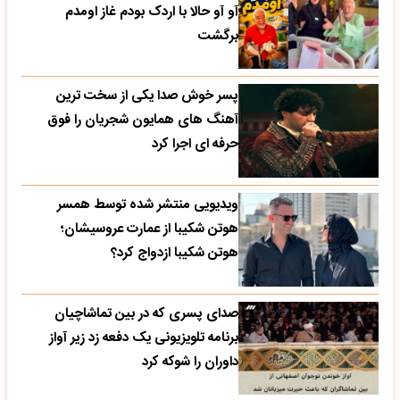
آو آو حالا با اردک بودم غاز اومدم
برگشت
پسر خوش صدا یکی از سخت ترین
آهنگ های همایون شجریان را فوق
حرفه ای اجرا کرد
ویدیویی منتشر شده توسط همسر
هوتن شکیبا از عمارت عروسیشان؛
هوتن شکیبا ازدواج کرد؟
صدای پسری که در بین تماشاچیان
برنامه تلویزیونی یک دفعه زد زیر آواز
داوران را شوکه کرد