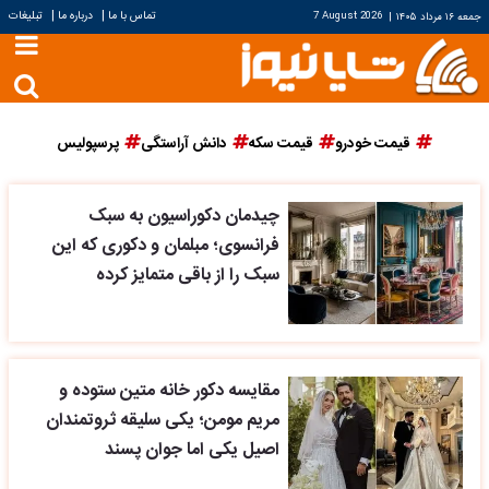
|
|
تماس با ما
درباره ما
تبلیغات
جمعه ۱۶ مرداد ۱۴۰۵
|
7 August 2026
قیمت خودرو
قیمت سکه
دانش آراستگی
پرسپولیس
چیدمان دکوراسیون به سبک
فرانسوی؛ مبلمان و دکوری که این
سبک را از باقی متمایز کرده
مقایسه دکور خانه متین ستوده و
مریم مومن؛ یکی سلیقه ثروتمندان
اصیل یکی اما جوان پسند