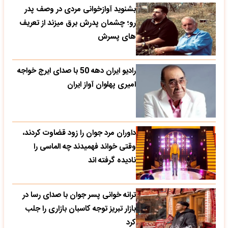
بشنوید آوازخوانی مردی در وصف پدر
رو؛ چشمان پدرش برق میزند از تعریف
های پسرش
رادیو ایران دهه 50 با صدای ایرج خواجه
امیری پهلوان آواز ایران
داوران مرد جوان را زود قضاوت کردند،
وقتی خواند فهمیدند چه الماسی را
نادیده گرفته اند
ترانه خوانی پسر جوان با صدای رسا در
بازار تبریز توجه کاسبان بازاری را جلب
کرد