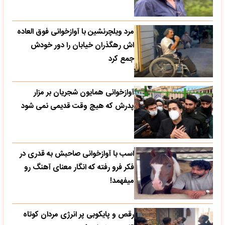
مرد ویلچرنشین با آوازخوانی فوق العاده
اش رهگذران خیابان را دور خودش
جمع کرد
آوازخوانی همایون شجریان بر مزار
پدرش که هیچ وقت قدیمی نمی شود
اسب با آوازخوانی صاحبش به قدری در
فکر فرو رفته که انگار معنای آهنگ رو
میفهمد!
رقص و پایکوبی پر انرژی مردان کوتاه