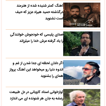
آهنگ کمتر شنیده شده از هنرمند
درگذشته حمید هیراد عزیز که حیف
است نشنوید
صدای پلیسی که خودجوش خوانندگی
را یاد گرفته عرش خدا را میلرزاند
اگر دلتان لحظه ای جدا شدن از غم و
اندوه دنیا رو میخواهد این آهنگ پرواز
همای را بشنوید
آوازخوانی استاد کاویانی در دل طبیعت
رعشه به جان هر شنونده ای می اندازد