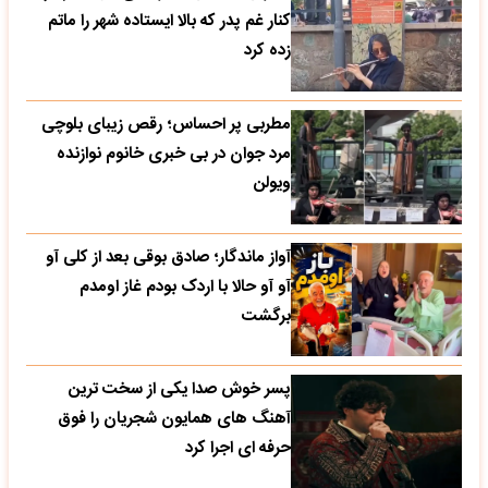
کنار غم پدر که بالا ایستاده شهر را ماتم
زده کرد
مطربی پر احساس؛ رقص زیبای بلوچی
مرد جوان در بی خبری خانوم نوازنده
ویولن
آواز ماندگار؛ صادق بوقی بعد از کلی آو
آو آو حالا با اردک بودم غاز اومدم
برگشت
پسر خوش صدا یکی از سخت ترین
آهنگ های همایون شجریان را فوق
حرفه ای اجرا کرد