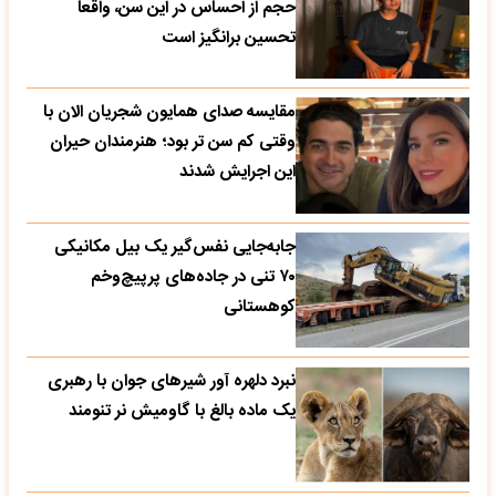
حجم از احساس در این سن، واقعا
تحسین‌ برانگیز است
مقایسه صدای همایون شجریان الان با
وقتی کم سن تر بود؛ هنرمندان حیران
این اجرایش شدند
جابه‌جایی نفس‌گیر یک بیل مکانیکی
۷۰ تنی در جاده‌های پرپیچ‌وخم
کوهستانی
نبرد دلهره آور شیرهای جوان با رهبری
یک ماده بالغ با گاومیش نر تنومند