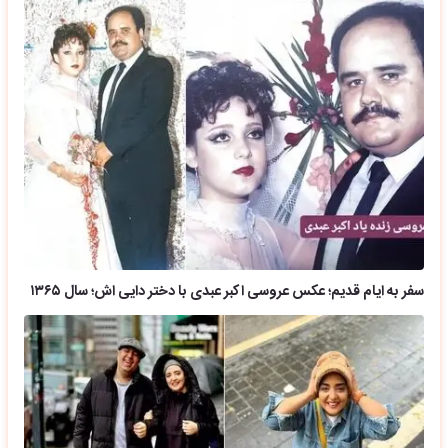
سفر به ایام قدیم؛ عکس عروسی اکبر عبدی با دختر دایی اش؛ سال ۱۳۶۵