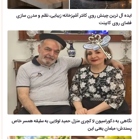
ایده آل ترین چینش روی کانتر آشپزخانه؛ زیبایی، نظم و مدرن سازی
فضای روی کابینت
نگاهی به دکوراسیون لاکچری منزل حمید لولایی به سلیقه همسر خاص
پسندش؛ مبلمان یعنی این