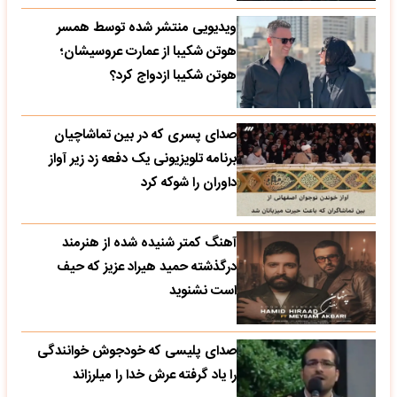
ویدیویی منتشر شده توسط همسر
هوتن شکیبا از عمارت عروسیشان؛
هوتن شکیبا ازدواج کرد؟
صدای پسری که در بین تماشاچیان
برنامه تلویزیونی یک دفعه زد زیر آواز
داوران را شوکه کرد
آهنگ کمتر شنیده شده از هنرمند
درگذشته حمید هیراد عزیز که حیف
است نشنوید
صدای پلیسی که خودجوش خوانندگی
را یاد گرفته عرش خدا را میلرزاند