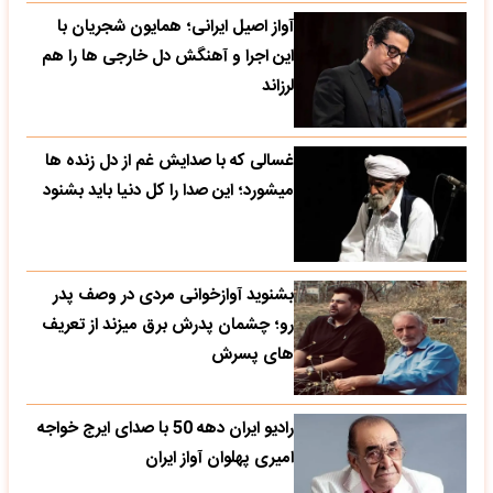
آواز اصیل ایرانی؛ همایون شجریان با
این اجرا و آهنگش دل خارجی ها را هم
لرزاند
غسالی که با صدایش غم از دل زنده ها
میشورد؛ این صدا را کل دنیا باید بشنود
بشنوید آوازخوانی مردی در وصف پدر
رو؛ چشمان پدرش برق میزند از تعریف
های پسرش
رادیو ایران دهه 50 با صدای ایرج خواجه
امیری پهلوان آواز ایران