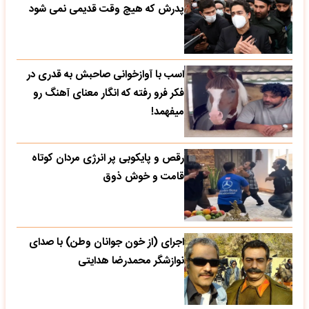
پدرش که هیچ وقت قدیمی نمی شود
اسب با آوازخوانی صاحبش به قدری در
فکر فرو رفته که انگار معنای آهنگ رو
میفهمد!
رقص و پایکوبی پر انرژی مردان کوتاه
قامت و خوش ذوق
اجرای (از خون جوانان وطن) با صدای
نوازشگر محمدرضا هدایتی