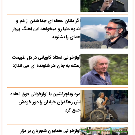
اگر دلتان لحظه ای جدا شدن از غم و
اندوه دنیا رو میخواهد این آهنگ پرواز
همای را بشنوید
آوازخوانی استاد کاویانی در دل طبیعت
رعشه به جان هر شنونده ای می اندازد
مرد ویلچرنشین با آوازخوانی فوق العاده
اش رهگذران خیابان را دور خودش
جمع کرد
آوازخوانی همایون شجریان بر مزار