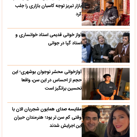
بازار تبریز توجه کاسبان بازاری را جلب
کرد
آواز خوانی قدیمی استاد خوانساری و
استاد گپا در جوانی
آوازخوانی محشر نوجوان بوشهری؛ این
حجم از احساس در این سن، واقعا
تحسین‌ برانگیز است
مقایسه صدای همایون شجریان الان با
وقتی کم سن تر بود؛ هنرمندان حیران
این اجرایش شدند