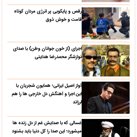
رقص و پایکوبی پر انرژی مردان کوتاه
قامت و خوش ذوق
اجرای (از خون جوانان وطن) با صدای
نوازشگر محمدرضا هدایتی
آواز اصیل ایرانی؛ همایون شجریان با
این اجرا و آهنگش دل خارجی ها را هم
لرزاند
غسالی که با صدایش غم از دل زنده ها
میشورد؛ این صدا را کل دنیا باید بشنود