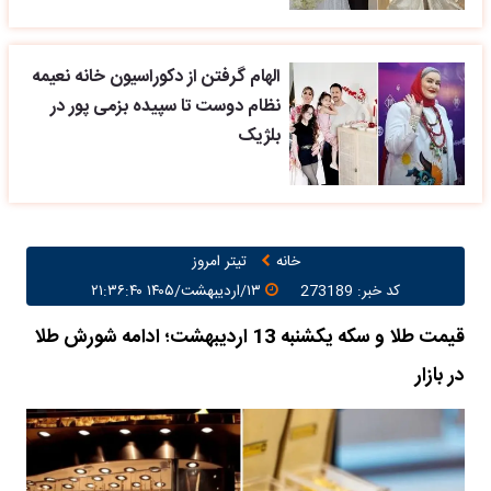
الهام گرفتن از دکوراسیون خانه نعیمه
نظام دوست تا سپیده بزمی پور در
بلژیک
خانه
تیتر امروز
کد خبر: 273189
۱۳/اردیبهشت/۱۴۰۵ ۲۱:۳۶:۴۰
قیمت طلا و سکه یکشنبه 13 اردیبهشت؛ ادامه شورش طلا
در بازار