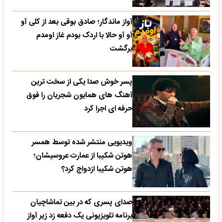
آواز ماندگار؛ صادق بوقی بعد از کلی آو
آو آو حالا با اردک بودم غاز اومدم
برگشت
پسر خوش صدا یکی از سخت ترین
آهنگ های همایون شجریان را فوق
حرفه ای اجرا کرد
ویدیویی منتشر شده توسط همسر
هوتن شکیبا از عمارت عروسیشان؛
هوتن شکیبا ازدواج کرد؟
صدای پسری که در بین تماشاچیان
برنامه تلویزیونی یک دفعه زد زیر آواز