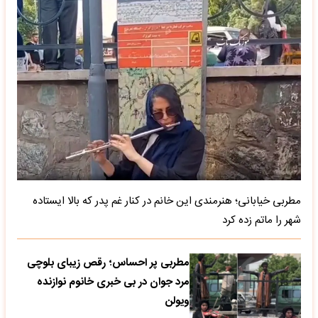
مطربی خیابانی؛ هنرمندی این خانم در کنار غم پدر که بالا ایستاده
شهر را ماتم زده کرد
مطربی پر احساس؛ رقص زیبای بلوچی
مرد جوان در بی خبری خانوم نوازنده
ویولن