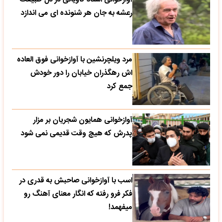
رعشه به جان هر شنونده ای می اندازد
مرد ویلچرنشین با آوازخوانی فوق العاده
اش رهگذران خیابان را دور خودش
جمع کرد
آوازخوانی همایون شجریان بر مزار
پدرش که هیچ وقت قدیمی نمی شود
اسب با آوازخوانی صاحبش به قدری در
فکر فرو رفته که انگار معنای آهنگ رو
میفهمد!