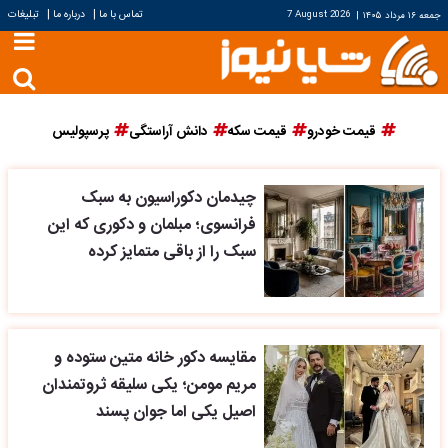
|
|
تماس با ما
درباره ما
تبلیغات
جمعه ۱۶ مرداد ۱۴۰۵
|
7 August 2026
قیمت خودرو
قیمت سکه
دانش آراستگی
پرسپولیس
چیدمان دکوراسیون به سبک
فرانسوی؛ مبلمان و دکوری که این
سبک را از باقی متمایز کرده
مقایسه دکور خانه متین ستوده و
مریم مومن؛ یکی سلیقه ثروتمندان
اصیل یکی اما جوان پسند