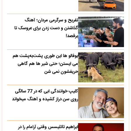
تفریح و سرگرمی مردان؛ آهنگ
گذاشتن و دست زدن برای عروسک تا
برقصد!
بوفالو ها این‌ طوری پشت‌به‌پشت هم
می‌ ایستن؛ حتی شیر ها هم گاهی
حریفشون نمی‌ شن
کلیپ خوانندگی ابی که در 77 سالگی
روی سن دراز کشیده و آهنگ میخواند
ابراهیم تاتلیسس وقتی آرامام را در