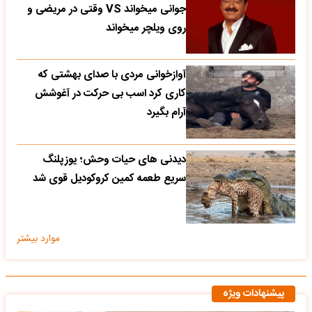
جوانی میخواند VS وقتی در مریضی و
روی ویلچر میخواند
آوازخوانی مردی با صدای بهشتی که
کاری کرد اسب بی حرکت در آغوشش
آرام بگیرد
دیدنی های حیات وحش؛ یوزپلنگ
سریع طعمه کمین کروکودیل قوی شد
موارد بیشتر
پیشنهادات ویژه