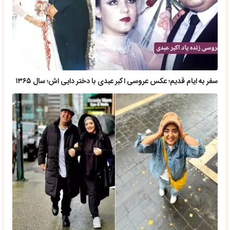
سفر به ایام قدیم؛ عکس عروسی اکبر عبدی با دختر دایی اش؛ سال ۱۳۶۵