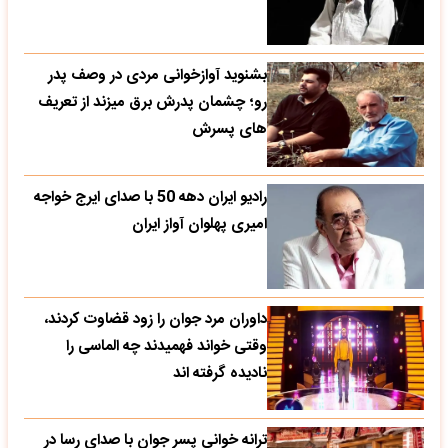
بشنوید آوازخوانی مردی در وصف پدر
رو؛ چشمان پدرش برق میزند از تعریف
های پسرش
رادیو ایران دهه 50 با صدای ایرج خواجه
امیری پهلوان آواز ایران
داوران مرد جوان را زود قضاوت کردند،
وقتی خواند فهمیدند چه الماسی را
نادیده گرفته اند
ترانه خوانی پسر جوان با صدای رسا در