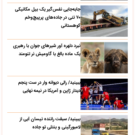
جابه‌جایی نفس‌گیر یک بیل مکانیکی
۷۰ تنی در جاده‌های پرپیچ‌وخم
کوهستانی
نبرد دلهره آور شیرهای جوان با رهبری
یک ماده بالغ با گاومیش نر تنومند
ببینید/ رالی دیوانه وار در ست پنجم
دیدار ژاپن و آمریکا در نیمه نهایی
ببینید/ سبقت راننده نیسان آبی از
لامبورگینی و بنتلی تو جاده