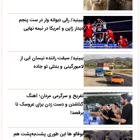
ببینید/ رالی دیوانه وار در ست پنجم
دیدار ژاپن و آمریکا در نیمه نهایی
ببینید/ سبقت راننده نیسان آبی از
لامبورگینی و بنتلی تو جاده
تفریح و سرگرمی مردان؛ آهنگ
گذاشتن و دست زدن برای عروسک تا
برقصد!
بوفالو ها این‌ طوری پشت‌به‌پشت هم