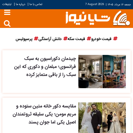
|
|
تماس با ما
درباره ما
تبلیغات
جمعه ۱۶ مرداد ۱۴۰۵
|
7 August 2026
قیمت خودرو
قیمت سکه
دانش آراستگی
پرسپولیس
چیدمان دکوراسیون به سبک
فرانسوی؛ مبلمان و دکوری که این
سبک را از باقی متمایز کرده
مقایسه دکور خانه متین ستوده و
مریم مومن؛ یکی سلیقه ثروتمندان
اصیل یکی اما جوان پسند