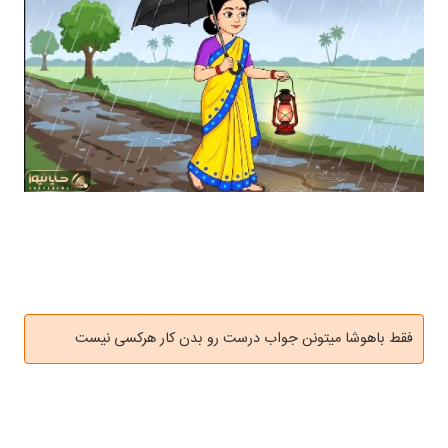
فقط باهوشا میتونن جواب درست رو بدن کار هرکسی نیست