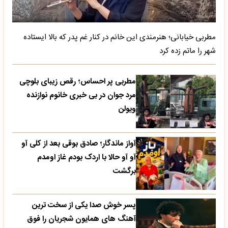
مطربی خیابانی؛ هنرمندی این خانم در کنار غم پدر که بالا ایستاده
شهر را ماتم زده کرد
مطربی پر احساس؛ رقص زیبای بلوچی
مرد جوان در بی خبری خانوم نوازنده
ویولن
آواز ماندگار؛ صادق بوقی بعد از کلی آو
آو آو حالا با اردک بودم غاز اومدم
برگشت
پسر خوش صدا یکی از سخت ترین
آهنگ های همایون شجریان را فوق