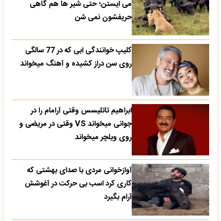
می‌ ایستن؛ حتی شیر ها هم گاهی
حریفشون نمی‌ شن
کلیپ خوانندگی ابی که در 77 سالگی
روی سن دراز کشیده و آهنگ میخواند
ابراهیم تاتلیسس وقتی آرامام را در
جوانی میخواند VS وقتی در مریضی و
روی ویلچر میخواند
آوازخوانی مردی با صدای بهشتی که
کاری کرد اسب بی حرکت در آغوشش
آرام بگیرد