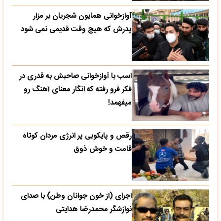
آوازخوانی همایون شجریان بر مزار
پدرش که هیچ وقت قدیمی نمی شود
اسب با آوازخوانی صاحبش به قدری در
فکر فرو رفته که انگار معنای آهنگ رو
میفهمد!
رقص و پایکوبی پر انرژی مردان کوتاه
قامت و خوش ذوق
اجرای (از خون جوانان وطن) با صدای
نوازشگر محمدرضا هدایتی