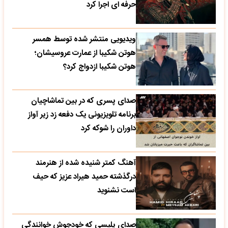
حرفه ای اجرا کرد
ویدیویی منتشر شده توسط همسر
هوتن شکیبا از عمارت عروسیشان؛
هوتن شکیبا ازدواج کرد؟
صدای پسری که در بین تماشاچیان
برنامه تلویزیونی یک دفعه زد زیر آواز
داوران را شوکه کرد
آهنگ کمتر شنیده شده از هنرمند
درگذشته حمید هیراد عزیز که حیف
است نشنوید
صدای پلیسی که خودجوش خوانندگی