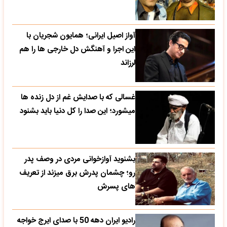
آواز اصیل ایرانی؛ همایون شجریان با
این اجرا و آهنگش دل خارجی ها را هم
لرزاند
غسالی که با صدایش غم از دل زنده ها
میشورد؛ این صدا را کل دنیا باید بشنود
بشنوید آوازخوانی مردی در وصف پدر
رو؛ چشمان پدرش برق میزند از تعریف
های پسرش
رادیو ایران دهه 50 با صدای ایرج خواجه