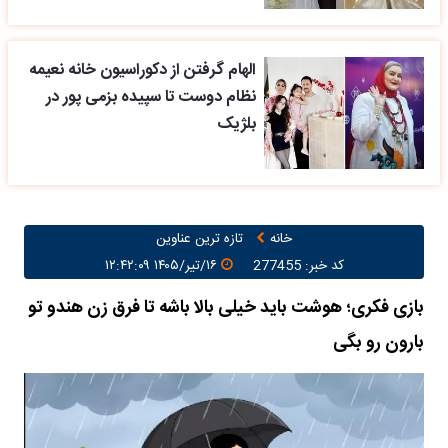
الهام گرفتن از دکوراسیون خانه نعیمه
نظام دوست تا سپیده بزمی پور در
بلژیک
خانه
تازه ترین عناوین
کد خبر: 277455
۱۶/تیر/۱۴۰۵ ۱۲:۴۲:۰۹
بازی فکری؛ هوشت باید خیلی بالا باشه تا فرق زن هندو تو
بارون رو بگی