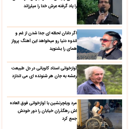
را یاد گرفته عرش خدا را میلرزاند
اگر دلتان لحظه ای جدا شدن از غم و
اندوه دنیا رو میخواهد این آهنگ پرواز
همای را بشنوید
آوازخوانی استاد کاویانی در دل طبیعت
رعشه به جان هر شنونده ای می اندازد
مرد ویلچرنشین با آوازخوانی فوق العاده
اش رهگذران خیابان را دور خودش
جمع کرد