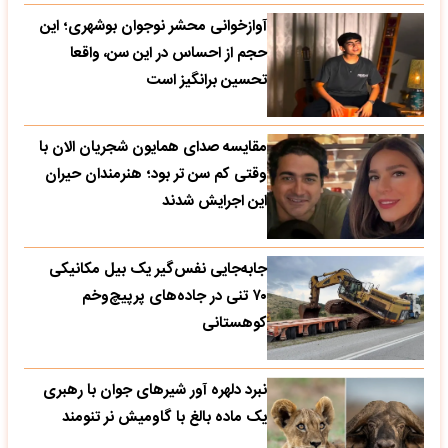
آوازخوانی محشر نوجوان بوشهری؛ این
حجم از احساس در این سن، واقعا
تحسین‌ برانگیز است
مقایسه صدای همایون شجریان الان با
وقتی کم سن تر بود؛ هنرمندان حیران
این اجرایش شدند
جابه‌جایی نفس‌گیر یک بیل مکانیکی
۷۰ تنی در جاده‌های پرپیچ‌وخم
کوهستانی
نبرد دلهره آور شیرهای جوان با رهبری
یک ماده بالغ با گاومیش نر تنومند