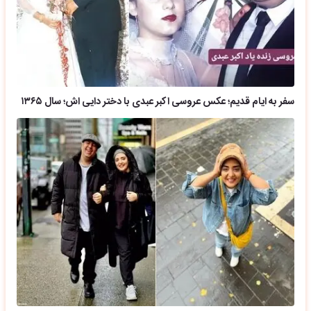
سفر به ایام قدیم؛ عکس عروسی اکبر عبدی با دختر دایی اش؛ سال ۱۳۶۵