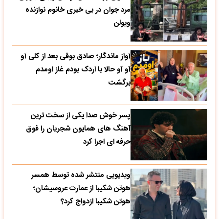
مرد جوان در بی خبری خانوم نوازنده
ویولن
آواز ماندگار؛ صادق بوقی بعد از کلی آو
آو آو حالا با اردک بودم غاز اومدم
برگشت
پسر خوش صدا یکی از سخت ترین
آهنگ های همایون شجریان را فوق
حرفه ای اجرا کرد
ویدیویی منتشر شده توسط همسر
هوتن شکیبا از عمارت عروسیشان؛
هوتن شکیبا ازدواج کرد؟