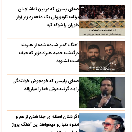
صدای پسری که در بین تماشاچیان
برنامه تلویزیونی یک دفعه زد زیر آواز
داوران را شوکه کرد
آهنگ کمتر شنیده شده از هنرمند
درگذشته حمید هیراد عزیز که حیف
است نشنوید
صدای پلیسی که خودجوش خوانندگی
را یاد گرفته عرش خدا را میلرزاند
اگر دلتان لحظه ای جدا شدن از غم و
اندوه دنیا رو میخواهد این آهنگ پرواز