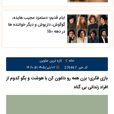
ایام قدیم؛ دستمزد عجیب هایده،
گوگوش، داریوش و دیگر خواننده ها
در دهه ۵۰!
خانه
تازه ترین عناوین
کد خبر: 276467
۰۲/تیر/۱۴۰۵ ۱۴:۲۰:۵۱
بازی فکری؛ بزن همه رو داغون کن با هوشت و بگو کدوم از
افراد زندانی بی گناه