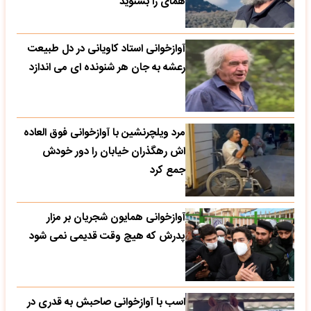
همای را بشنوید
آوازخوانی استاد کاویانی در دل طبیعت
رعشه به جان هر شنونده ای می اندازد
مرد ویلچرنشین با آوازخوانی فوق العاده
اش رهگذران خیابان را دور خودش
جمع کرد
آوازخوانی همایون شجریان بر مزار
پدرش که هیچ وقت قدیمی نمی شود
اسب با آوازخوانی صاحبش به قدری در