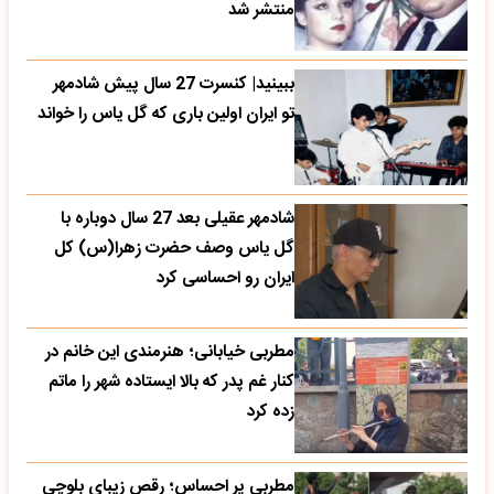
منتشر شد
ببینید| کنسرت 27 سال پیش شادمهر
تو ایران اولین باری که گل یاس را خواند
شادمهر عقیلی بعد 27 سال دوباره با
گل یاس وصف حضرت زهرا(س) کل
ایران رو احساسی کرد
مطربی خیابانی؛ هنرمندی این خانم در
کنار غم پدر که بالا ایستاده شهر را ماتم
زده کرد
مطربی پر احساس؛ رقص زیبای بلوچی