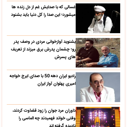
غسالی که با صدایش غم از دل زنده ها
میشورد؛ این صدا را کل دنیا باید بشنود
بشنوید آوازخوانی مردی در وصف پدر
رو؛ چشمان پدرش برق میزند از تعریف
های پسرش
رادیو ایران دهه 50 با صدای ایرج خواجه
امیری پهلوان آواز ایران
داوران مرد جوان را زود قضاوت کردند،
وقتی خواند فهمیدند چه الماسی را
نادیده گرفته اند