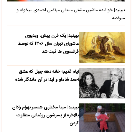
ببینید| خواننده ماشین مشتی ممدلی مرتضی احمدی میخونه و
میرقصه
ببینید| یک قرن پیش، ویدیوی
عاشورای تهران سال ۱۳۰۶ که توسط
فرانسوی ها ثبت شد
ایام قدیم؛ خانه دهه چهل که عشق
احمد شاملو و آیدا در آن ماندگار شده
ببینید| مینا مختاری همسر بهرام رادان
بالاخره از پسرشون رونمایی متفاوت
کردن