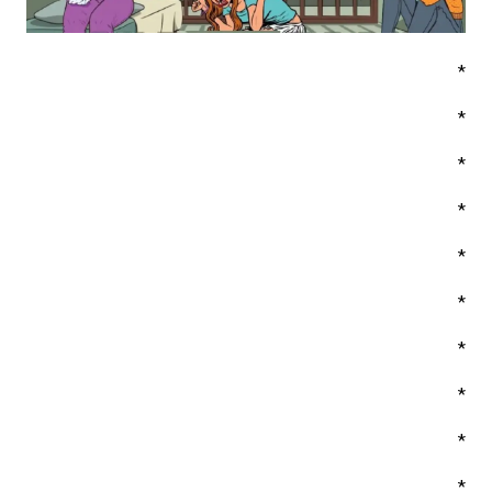
*
*
*
*
*
*
*
*
*
*