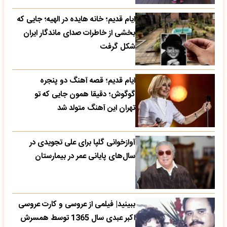
ایام قدیم؛ خانه هایده در الهیه؛ جایی که
بخشی از خاطرات صدای ماندگار ایران
شکل گرفت
ایام قدیم؛ قصه آهنگ دو پنجره
گوگوش؛ دقیقا همون جایی که تو
تهران این آهنگ متولد شد
آوازخوانی گلپا برای علی تجویدی در
سال‌های پایانی عمر در بیمارستان
ببینید| فیلمی از عروسی و کارت عروسی
اکبر عبدی سال 1365 توسط همسرش