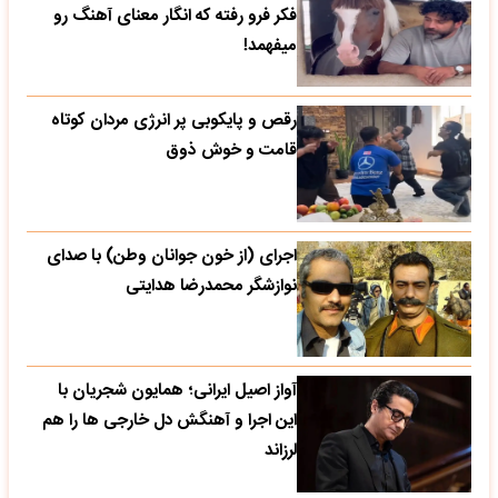
فکر فرو رفته که انگار معنای آهنگ رو
میفهمد!
رقص و پایکوبی پر انرژی مردان کوتاه
قامت و خوش ذوق
اجرای (از خون جوانان وطن) با صدای
نوازشگر محمدرضا هدایتی
آواز اصیل ایرانی؛ همایون شجریان با
این اجرا و آهنگش دل خارجی ها را هم
لرزاند