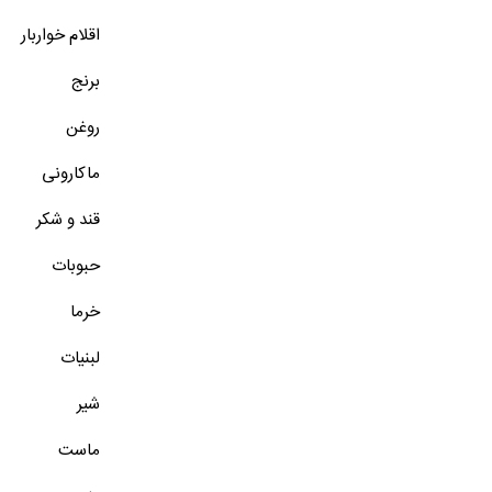
اقلام خواربار
برنج
روغن
ماکارونی
قند و شکر
حبوبات
خرما
لبنیات
شیر
ماست