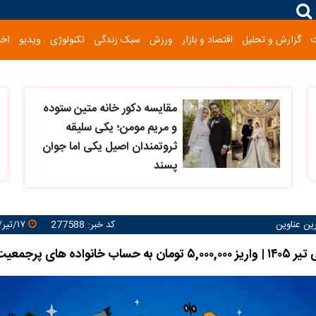
گزارش و تحلیل
اقتصاد و بازار
ورزش
سبک زندگی
تکنولوژی
ویدیو
اخب
مقایسه دکور خانه متین ستوده
و مریم مومن؛ یکی سلیقه
ثروتمندان اصیل یکی اما جوان
پسند
رین عناوین
کد خبر: 277588
۱۷/تیر/۱۴۰۵ ۱۵:۰۶:۰۷
 خانواده های پرجمعیت