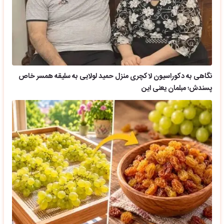
نگاهی به دکوراسیون لاکچری منزل حمید لولایی به سلیقه همسر خاص
پسندش؛ مبلمان یعنی این