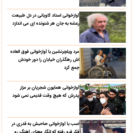
آوازخوانی استاد کاویانی در دل طبیعت
رعشه به جان هر شنونده ای می اندازد
مرد ویلچرنشین با آوازخوانی فوق العاده
اش رهگذران خیابان را دور خودش
جمع کرد
آوازخوانی همایون شجریان بر مزار
پدرش که هیچ وقت قدیمی نمی شود
اسب با آوازخوانی صاحبش به قدری در
فکر فرو رفته که انگار معنای آهنگ رو