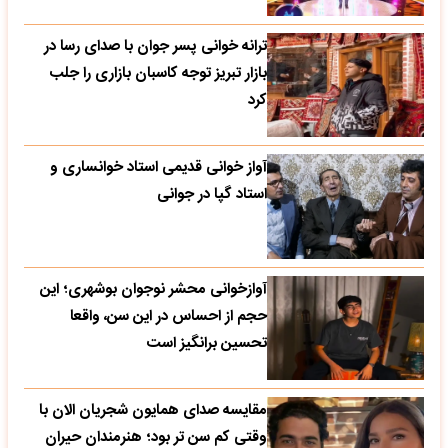
ترانه خوانی پسر جوان با صدای رسا در
بازار تبریز توجه کاسبان بازاری را جلب
کرد
آواز خوانی قدیمی استاد خوانساری و
استاد گپا در جوانی
آوازخوانی محشر نوجوان بوشهری؛ این
حجم از احساس در این سن، واقعا
تحسین‌ برانگیز است
مقایسه صدای همایون شجریان الان با
وقتی کم سن تر بود؛ هنرمندان حیران