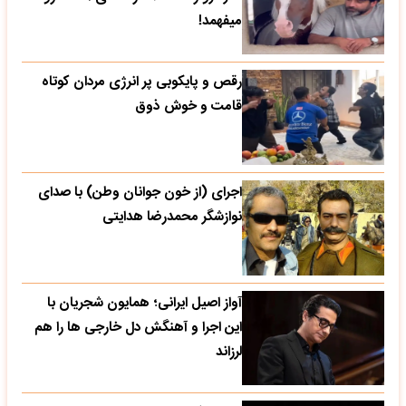
میفهمد!
رقص و پایکوبی پر انرژی مردان کوتاه
قامت و خوش ذوق
اجرای (از خون جوانان وطن) با صدای
نوازشگر محمدرضا هدایتی
آواز اصیل ایرانی؛ همایون شجریان با
این اجرا و آهنگش دل خارجی ها را هم
لرزاند