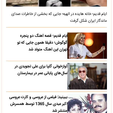
ایام قدیم؛ خانه هایده در الهیه؛ جایی که بخشی از خاطرات صدای
ماندگار ایران شکل گرفت
ایام قدیم؛ قصه آهنگ دو پنجره
گوگوش؛ دقیقا همون جایی که تو
تهران این آهنگ متولد شد
آوازخوانی گلپا برای علی تجویدی در
سال‌های پایانی عمر در بیمارستان
ببینید| فیلمی از عروسی و کارت عروسی
اکبر عبدی سال 1365 توسط همسرش
منتشر شد