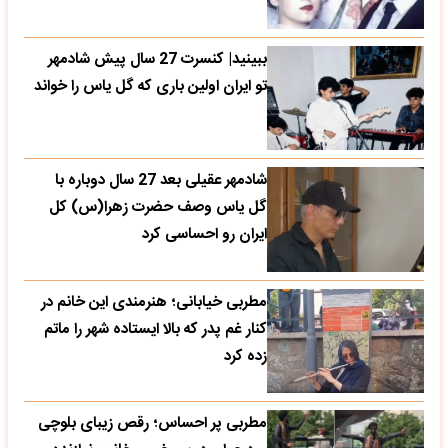
ببینید| کنسرت 27 سال پیش شادمهر
تو ایران اولین باری که گل یاس را خواند
شادمهر عقیلی بعد 27 سال دوباره با
گل یاس وصف حضرت زهرا(س) کل
ایران رو احساسی کرد
مطربی خیابانی؛ هنرمندی این خانم در
کنار غم پدر که بالا ایستاده شهر را ماتم
زده کرد
مطربی پر احساس؛ رقص زیبای بلوچی