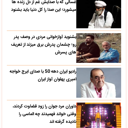
غسالی که با صدایش غم از دل زنده ها
میشورد؛ این صدا را کل دنیا باید بشنود
بشنوید آوازخوانی مردی در وصف پدر
رو؛ چشمان پدرش برق میزند از تعریف
های پسرش
رادیو ایران دهه 50 با صدای ایرج خواجه
امیری پهلوان آواز ایران
داوران مرد جوان را زود قضاوت کردند،
وقتی خواند فهمیدند چه الماسی را
نادیده گرفته اند