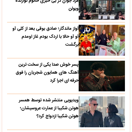
مرد جوان در بی خبری خانوم نوازنده
ویولن
آواز ماندگار؛ صادق بوقی بعد از کلی آو
آو آو حالا با اردک بودم غاز اومدم
برگشت
پسر خوش صدا یکی از سخت ترین
آهنگ های همایون شجریان را فوق
حرفه ای اجرا کرد
ویدیویی منتشر شده توسط همسر
هوتن شکیبا از عمارت عروسیشان؛
هوتن شکیبا ازدواج کرد؟