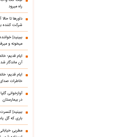
ثبت کت واک یک
راه میرود
داورها تا حالا
شرکت کننده ب
ببینید| خوانن
میخونه و میرق
ایام قدیم؛ خان
آن ماندگار شده
ایام قدیم؛ خان
خاطرات صدای م
آوازخوانی گلپا
در بیمارستان
باری که گل یاس
مطربی خیابانی؛