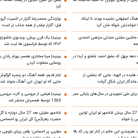
ی از بزهای چوپان که شبیه مدلینگ ها
رقص گل امین حیایی در پشت صحنه که
کرد
 آهنگ اصفهانی نشنیده بودند تا اینکه
ا خواندنش شوکه شان کرد
قبل؛ گلزار چقدر از همه جذاب تر است
ده ماشین مشتی ممدلی مرتضی احمدی
صه
۱۳۰۶ که توسط فرانسوی ها ثبت شد
ه دهه چهل که عشق احمد شاملو و آیدا در
ببینید| مینا مختاری همسر بهرام رادان ب
رونمایی متفاوت کردن
ه هایده در الهیه؛ جایی که بخشی از
ایام قدیم؛ قصه آهنگ دو پنجره گوگوش
اندگار ایران شکل گرفت
جایی که تو تهران این آهنگ متولد شد
 برای علی تجویدی در سال‌های پایانی عمر
ببینید| فیلمی از عروسی و کارت عروسی
1365 توسط همسرش منتشر شد
ببینید| کنسرت 27 سال پیش شادمهر تو ایران اولین
شادمهر عقیلی بعد 27 سال دو
 را خواند
حضرت زهرا(س) کل ایران رو احساسی 
 هنرمندی این خانم در کنار غم پدر که بالا
مطربی پر احساس؛ رقص زیبای بلوچی مر