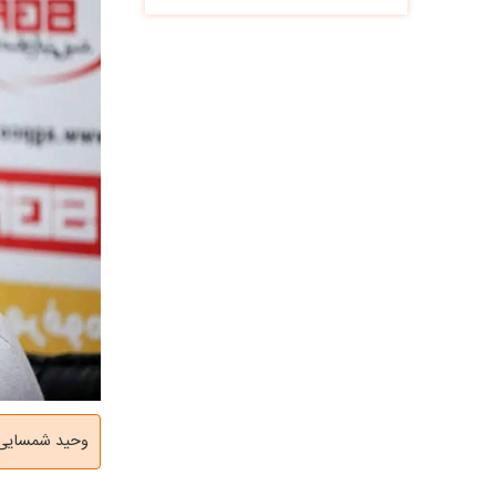
​وحید شمسایی 