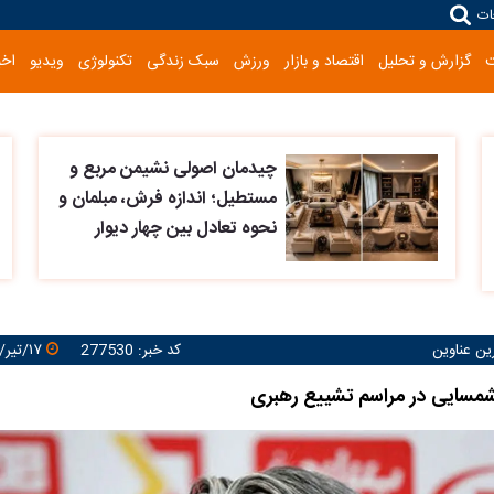
ات
گزارش و تحلیل
اقتصاد و بازار
ورزش
سبک زندگی
تکنولوژی
ویدیو
اخب
چیدمان اصولی نشیمن مربع و
مستطیل؛ اندازه فرش، مبلمان و
نحوه تعادل بین چهار دیوار
رین عناوین
کد خبر: 277530
۱۷/تیر/۱۴۰۵ ۱۰:۳۸:۰۵
مسایی در مراسم تشییع رهبری