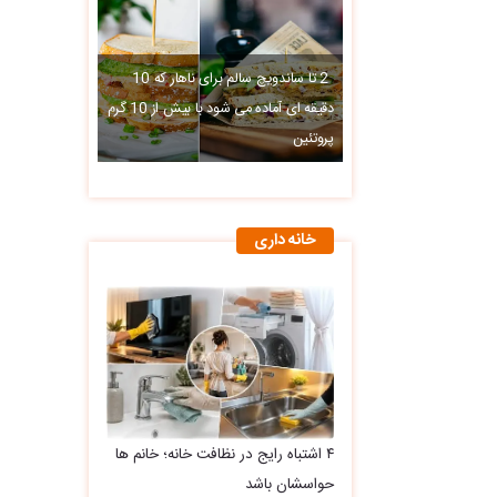
2 تا ساندویچ سالم برای ناهار که 10
دقیقه ای آماده می شود با بیش از 10 گرم
پروتئین
خانه داری
۴ اشتباه رایج در نظافت خانه؛ خانم ها
حواسشان باشد