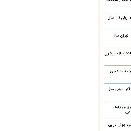
 همه را متعجب
نوازندگی محمدرضا گلزار در کنسرت گروه آریان 20 سال
ببینید| یک قرن پیش، ویدیوی عاشورای تهران سال
الاخره از پسرشون
؛ دقیقا همون
 اکبر عبدی سال
باره با گل یاس وصف
کرد
د جوان در بی