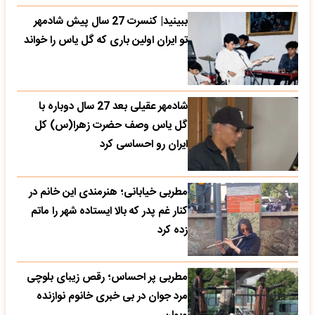
ببینید| کنسرت 27 سال پیش شادمهر
تو ایران اولین باری که گل یاس را خواند
شادمهر عقیلی بعد 27 سال دوباره با
گل یاس وصف حضرت زهرا(س) کل
ایران رو احساسی کرد
مطربی خیابانی؛ هنرمندی این خانم در
کنار غم پدر که بالا ایستاده شهر را ماتم
زده کرد
مطربی پر احساس؛ رقص زیبای بلوچی
مرد جوان در بی خبری خانوم نوازنده