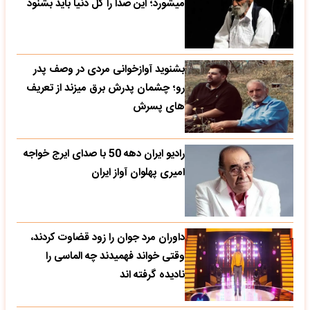
میشورد؛ این صدا را کل دنیا باید بشنود
بشنوید آوازخوانی مردی در وصف پدر
رو؛ چشمان پدرش برق میزند از تعریف
های پسرش
رادیو ایران دهه 50 با صدای ایرج خواجه
امیری پهلوان آواز ایران
داوران مرد جوان را زود قضاوت کردند،
وقتی خواند فهمیدند چه الماسی را
نادیده گرفته اند