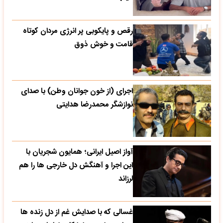
رقص و پایکوبی پر انرژی مردان کوتاه
قامت و خوش ذوق
اجرای (از خون جوانان وطن) با صدای
نوازشگر محمدرضا هدایتی
آواز اصیل ایرانی؛ همایون شجریان با
این اجرا و آهنگش دل خارجی ها را هم
لرزاند
غسالی که با صدایش غم از دل زنده ها