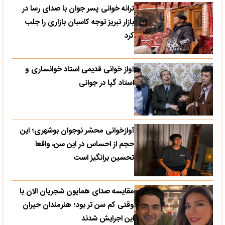
ترانه خوانی پسر جوان با صدای رسا در
بازار تبریز توجه کاسبان بازاری را جلب
کرد
آواز خوانی قدیمی استاد خوانساری و
استاد گپا در جوانی
آوازخوانی محشر نوجوان بوشهری؛ این
حجم از احساس در این سن، واقعا
تحسین‌ برانگیز است
مقایسه صدای همایون شجریان الان با
وقتی کم سن تر بود؛ هنرمندان حیران
این اجرایش شدند