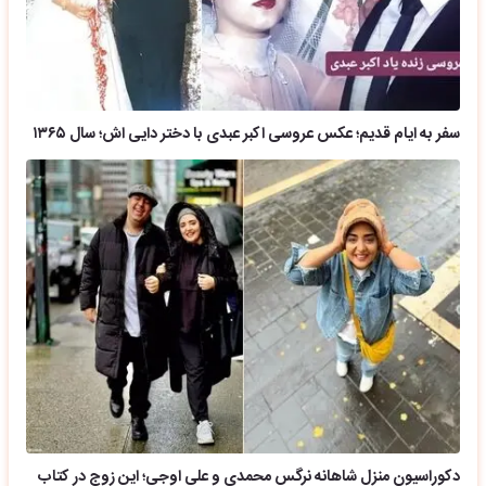
سفر به ایام قدیم؛ عکس عروسی اکبر عبدی با دختر دایی اش؛ سال ۱۳۶۵
دکوراسیون منزل شاهانه نرگس محمدی و علی اوجی؛ این زوج در کتاب