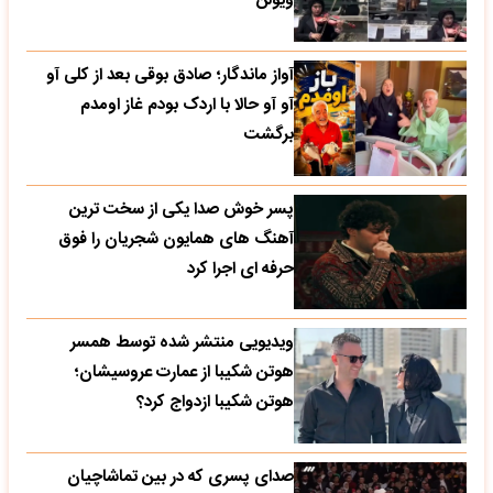
ویولن
آواز ماندگار؛ صادق بوقی بعد از کلی آو
آو آو حالا با اردک بودم غاز اومدم
برگشت
پسر خوش صدا یکی از سخت ترین
آهنگ های همایون شجریان را فوق
حرفه ای اجرا کرد
ویدیویی منتشر شده توسط همسر
هوتن شکیبا از عمارت عروسیشان؛
هوتن شکیبا ازدواج کرد؟
صدای پسری که در بین تماشاچیان