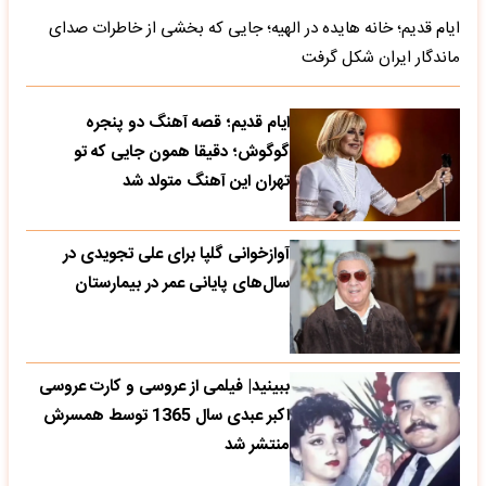
ایام قدیم؛ خانه هایده در الهیه؛ جایی که بخشی از خاطرات صدای
ماندگار ایران شکل گرفت
ایام قدیم؛ قصه آهنگ دو پنجره
گوگوش؛ دقیقا همون جایی که تو
تهران این آهنگ متولد شد
آوازخوانی گلپا برای علی تجویدی در
سال‌های پایانی عمر در بیمارستان
ببینید| فیلمی از عروسی و کارت عروسی
اکبر عبدی سال 1365 توسط همسرش
منتشر شد