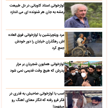
آوازخوانی استاد کاویانی در دل طبیعت
رعشه به جان هر شنونده ای می اندازد
مرد ویلچرنشین با آوازخوانی فوق العاده
اش رهگذران خیابان را دور خودش
جمع کرد
آوازخوانی همایون شجریان بر مزار
پدرش که هیچ وقت قدیمی نمی شود
اسب با آوازخوانی صاحبش به قدری در
فکر فرو رفته که انگار معنای آهنگ رو
میفهمد!