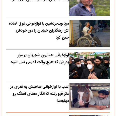
مرد ویلچرنشین با آوازخوانی فوق العاده
اش رهگذران خیابان را دور خودش
جمع کرد
آوازخوانی همایون شجریان بر مزار
پدرش که هیچ وقت قدیمی نمی شود
اسب با آوازخوانی صاحبش به قدری در
فکر فرو رفته که انگار معنای آهنگ رو
میفهمد!