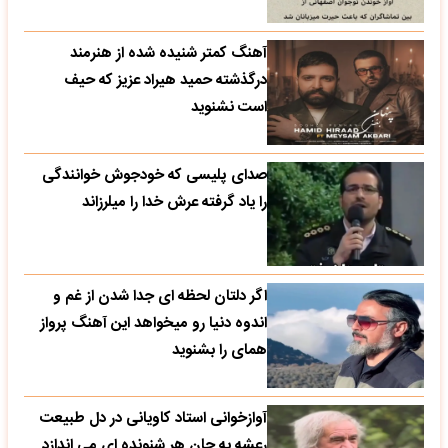
آهنگ کمتر شنیده شده از هنرمند
درگذشته حمید هیراد عزیز که حیف
است نشنوید
صدای پلیسی که خودجوش خوانندگی
را یاد گرفته عرش خدا را میلرزاند
اگر دلتان لحظه ای جدا شدن از غم و
اندوه دنیا رو میخواهد این آهنگ پرواز
همای را بشنوید
آوازخوانی استاد کاویانی در دل طبیعت
رعشه به جان هر شنونده ای می اندازد