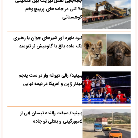
جابه‌جایی نفس‌گیر یک بیل مکانیکی
۷۰ تنی در جاده‌های پرپیچ‌وخم
کوهستانی
نبرد دلهره آور شیرهای جوان با رهبری
یک ماده بالغ با گاومیش نر تنومند
ببینید/ رالی دیوانه وار در ست پنجم
دیدار ژاپن و آمریکا در نیمه نهایی
ببینید/ سبقت راننده نیسان آبی از
لامبورگینی و بنتلی تو جاده