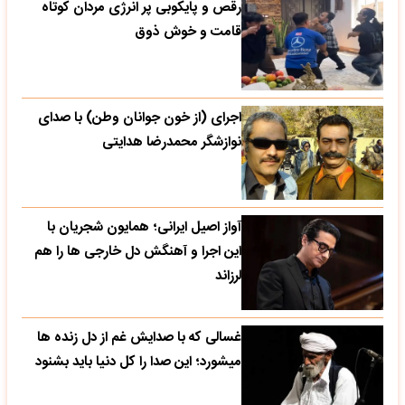
رقص و پایکوبی پر انرژی مردان کوتاه
قامت و خوش ذوق
اجرای (از خون جوانان وطن) با صدای
نوازشگر محمدرضا هدایتی
آواز اصیل ایرانی؛ همایون شجریان با
این اجرا و آهنگش دل خارجی ها را هم
لرزاند
غسالی که با صدایش غم از دل زنده ها
میشورد؛ این صدا را کل دنیا باید بشنود