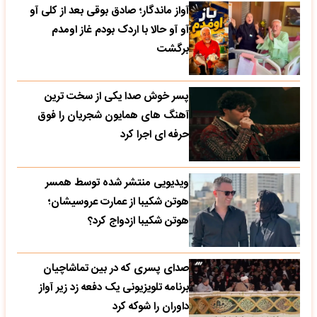
آواز ماندگار؛ صادق بوقی بعد از کلی آو
آو آو حالا با اردک بودم غاز اومدم
برگشت
پسر خوش صدا یکی از سخت ترین
آهنگ های همایون شجریان را فوق
حرفه ای اجرا کرد
ویدیویی منتشر شده توسط همسر
هوتن شکیبا از عمارت عروسیشان؛
هوتن شکیبا ازدواج کرد؟
صدای پسری که در بین تماشاچیان
برنامه تلویزیونی یک دفعه زد زیر آواز
داوران را شوکه کرد