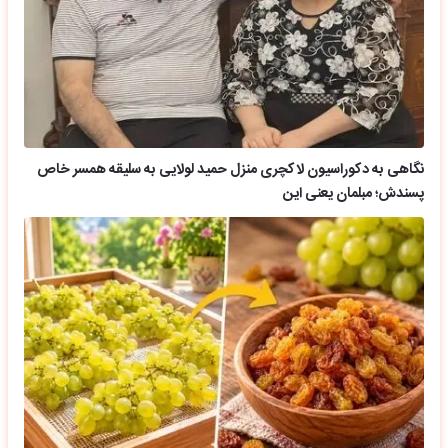
نگاهی به دکوراسیون لاکچری منزل حمید لولایی به سلیقه همسر خاص
پسندش؛ مبلمان یعنی این