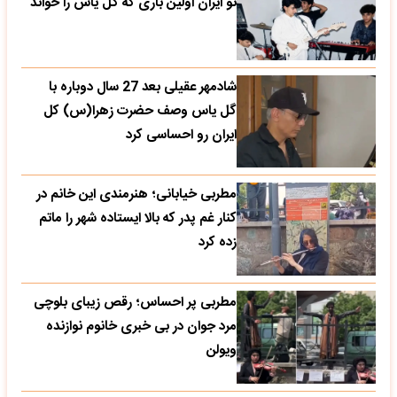
تو ایران اولین باری که گل یاس را خواند
شادمهر عقیلی بعد 27 سال دوباره با
گل یاس وصف حضرت زهرا(س) کل
ایران رو احساسی کرد
مطربی خیابانی؛ هنرمندی این خانم در
کنار غم پدر که بالا ایستاده شهر را ماتم
زده کرد
مطربی پر احساس؛ رقص زیبای بلوچی
مرد جوان در بی خبری خانوم نوازنده
ویولن