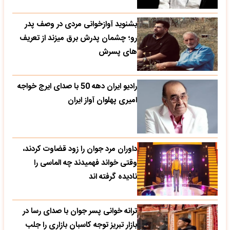
بشنوید آوازخوانی مردی در وصف پدر
رو؛ چشمان پدرش برق میزند از تعریف
های پسرش
رادیو ایران دهه 50 با صدای ایرج خواجه
امیری پهلوان آواز ایران
داوران مرد جوان را زود قضاوت کردند،
وقتی خواند فهمیدند چه الماسی را
نادیده گرفته اند
ترانه خوانی پسر جوان با صدای رسا در
بازار تبریز توجه کاسبان بازاری را جلب