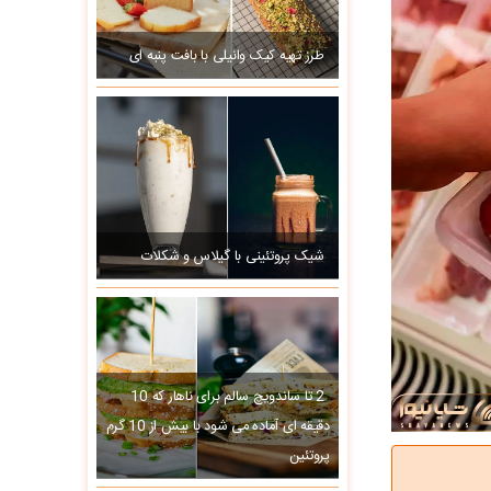
طرز تهیه کیک وانیلی با بافت پنبه ای
شیک پروتئینی با گیلاس و شکلات
2 تا ساندویچ سالم برای ناهار که 10
دقیقه ای آماده می شود با بیش از 10 گرم
پروتئین