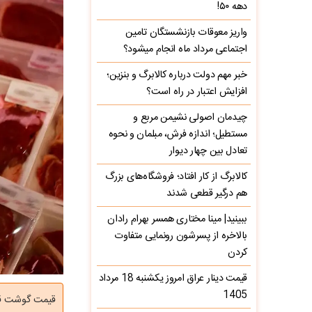
دهه ۵۰!
واریز معوقات بازنشستگان تامین
اجتماعی مرداد ماه انجام میشود؟
خبر مهم دولت درباره کالابرگ و بنزین؛
افزایش اعتبار در راه است؟
چیدمان اصولی نشیمن مربع و
مستطیل؛ اندازه فرش، مبلمان و نحوه
تعادل بین چهار دیوار
کالابرگ از کار افتاد؛ فروشگاه‌های بزرگ
هم درگیر قطعی شدند
ببینید| مینا مختاری همسر بهرام رادان
بالاخره از پسرشون رونمایی متفاوت
کردن
قیمت دینار عراق امروز یکشنبه 18 مرداد
1405
قیمت گوشت قرمز امروز ۲۰ اردی