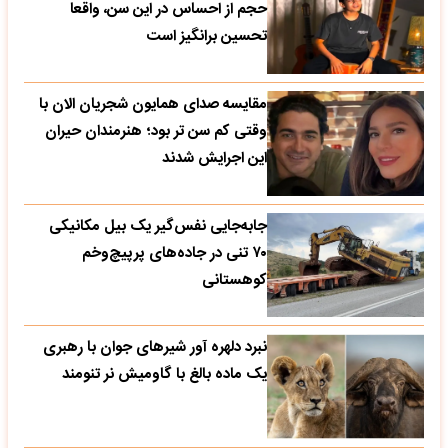
حجم از احساس در این سن، واقعا
تحسین‌ برانگیز است
مقایسه صدای همایون شجریان الان با
وقتی کم سن تر بود؛ هنرمندان حیران
این اجرایش شدند
جابه‌جایی نفس‌گیر یک بیل مکانیکی
۷۰ تنی در جاده‌های پرپیچ‌وخم
کوهستانی
نبرد دلهره آور شیرهای جوان با رهبری
یک ماده بالغ با گاومیش نر تنومند