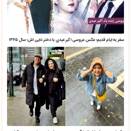
سفر به ایام قدیم؛ عکس عروسی اکبر عبدی با دختر دایی اش؛ سال ۱۳۶۵