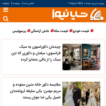
|
|
تماس با ما
درباره ما
تبلیغات
جمعه ۱۶ مرداد ۱۴۰۵
|
7 August 2026
قیمت خودرو
قیمت سکه
دانش آراستگی
پرسپولیس
چیدمان دکوراسیون به سبک
فرانسوی؛ مبلمان و دکوری که این
سبک را از باقی متمایز کرده
مقایسه دکور خانه متین ستوده و
مریم مومن؛ یکی سلیقه ثروتمندان
اصیل یکی اما جوان پسند