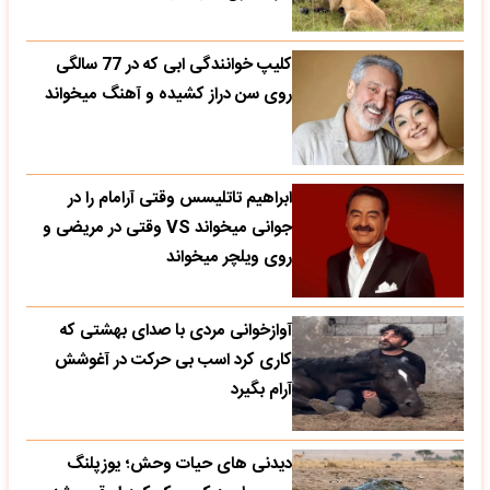
کلیپ خوانندگی ابی که در 77 سالگی
روی سن دراز کشیده و آهنگ میخواند
ابراهیم تاتلیسس وقتی آرامام را در
جوانی میخواند VS وقتی در مریضی و
روی ویلچر میخواند
آوازخوانی مردی با صدای بهشتی که
کاری کرد اسب بی حرکت در آغوشش
آرام بگیرد
دیدنی های حیات وحش؛ یوزپلنگ