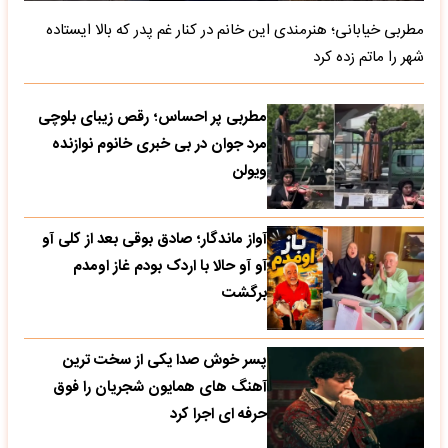
مطربی خیابانی؛ هنرمندی این خانم در کنار غم پدر که بالا ایستاده
شهر را ماتم زده کرد
مطربی پر احساس؛ رقص زیبای بلوچی
مرد جوان در بی خبری خانوم نوازنده
ویولن
آواز ماندگار؛ صادق بوقی بعد از کلی آو
آو آو حالا با اردک بودم غاز اومدم
برگشت
پسر خوش صدا یکی از سخت ترین
آهنگ های همایون شجریان را فوق
حرفه ای اجرا کرد