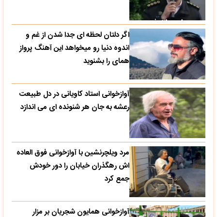
اگر دلتان لحظه ای جدا شدن از غم و
اندوه دنیا رو میخواهد این آهنگ پرواز
همای را بشنوید
آوازخوانی استاد کاویانی در دل طبیعت
رعشه به جان هر شنونده ای می اندازد
مرد ویلچرنشین با آوازخوانی فوق العاده
اش رهگذران خیابان را دور خودش
جمع کرد
آوازخوانی همایون شجریان بر مزار