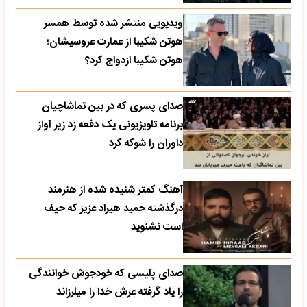
ویدیویی منتشر شده توسط همسر
هوتن شکیبا از عمارت عروسیشان؛
هوتن شکیبا ازدواج کرد؟
صدای پسری که در بین تماشاچیان
برنامه تلویزیونی یک دفعه زد زیر آواز
داوران را شوکه کرد
آهنگ کمتر شنیده شده از هنرمند
درگذشته حمید هیراد عزیز که حیف
است نشنوید
صدای پلیسی که خودجوش خوانندگی
را یاد گرفته عرش خدا را میلرزاند