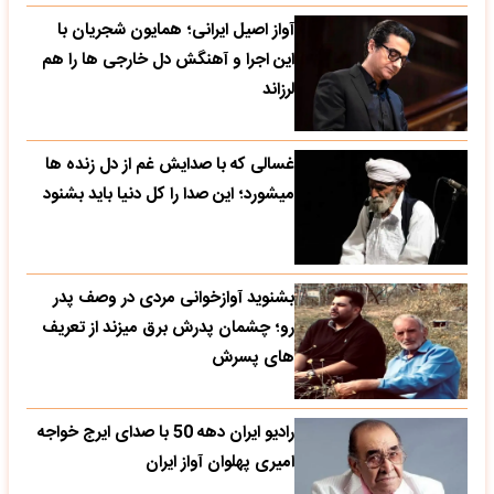
آواز اصیل ایرانی؛ همایون شجریان با
این اجرا و آهنگش دل خارجی ها را هم
لرزاند
غسالی که با صدایش غم از دل زنده ها
میشورد؛ این صدا را کل دنیا باید بشنود
بشنوید آوازخوانی مردی در وصف پدر
رو؛ چشمان پدرش برق میزند از تعریف
های پسرش
رادیو ایران دهه 50 با صدای ایرج خواجه
امیری پهلوان آواز ایران