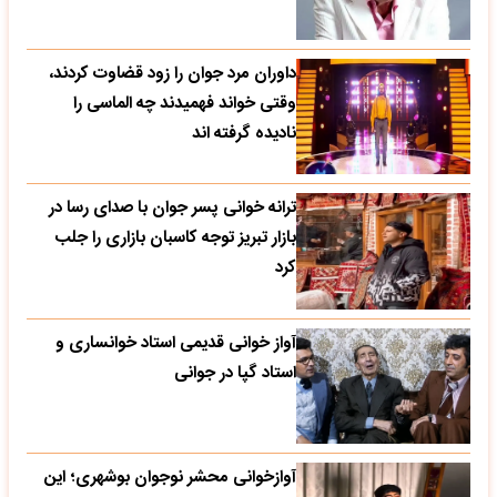
داوران مرد جوان را زود قضاوت کردند،
وقتی خواند فهمیدند چه الماسی را
نادیده گرفته اند
ترانه خوانی پسر جوان با صدای رسا در
بازار تبریز توجه کاسبان بازاری را جلب
کرد
آواز خوانی قدیمی استاد خوانساری و
استاد گپا در جوانی
آوازخوانی محشر نوجوان بوشهری؛ این