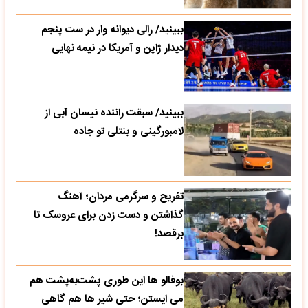
ببینید/ رالی دیوانه وار در ست پنجم
دیدار ژاپن و آمریکا در نیمه نهایی
ببینید/ سبقت راننده نیسان آبی از
لامبورگینی و بنتلی تو جاده
تفریح و سرگرمی مردان؛ آهنگ
گذاشتن و دست زدن برای عروسک تا
برقصد!
بوفالو ها این‌ طوری پشت‌به‌پشت هم
می‌ ایستن؛ حتی شیر ها هم گاهی