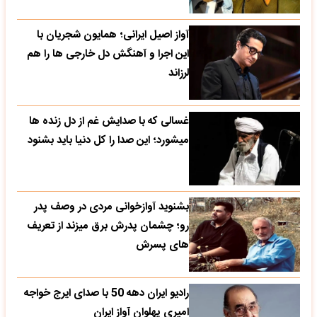
آواز اصیل ایرانی؛ همایون شجریان با
این اجرا و آهنگش دل خارجی ها را هم
لرزاند
غسالی که با صدایش غم از دل زنده ها
میشورد؛ این صدا را کل دنیا باید بشنود
بشنوید آوازخوانی مردی در وصف پدر
رو؛ چشمان پدرش برق میزند از تعریف
های پسرش
رادیو ایران دهه 50 با صدای ایرج خواجه
امیری پهلوان آواز ایران