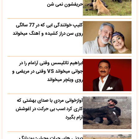
حریفشون نمی‌ شن
کلیپ خوانندگی ابی که در 77 سالگی
روی سن دراز کشیده و آهنگ میخواند
ابراهیم تاتلیسس وقتی آرامام را در
جوانی میخواند VS وقتی در مریضی و
روی ویلچر میخواند
آوازخوانی مردی با صدای بهشتی که
کاری کرد اسب بی حرکت در آغوشش
آرام بگیرد
دیدنی های حیات وحش؛ یوزپلنگ