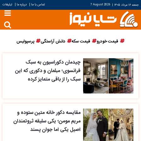
|
|
تماس با ما
درباره ما
تبلیغات
جمعه ۱۶ مرداد ۱۴۰۵
|
7 August 2026
قیمت خودرو
قیمت سکه
دانش آراستگی
پرسپولیس
چیدمان دکوراسیون به سبک
فرانسوی؛ مبلمان و دکوری که این
سبک را از باقی متمایز کرده
مقایسه دکور خانه متین ستوده و
مریم مومن؛ یکی سلیقه ثروتمندان
اصیل یکی اما جوان پسند