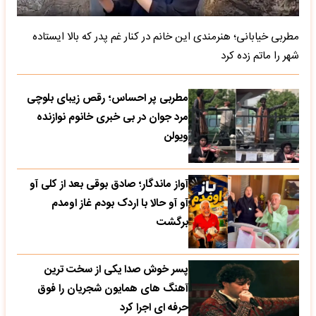
مطربی خیابانی؛ هنرمندی این خانم در کنار غم پدر که بالا ایستاده
شهر را ماتم زده کرد
مطربی پر احساس؛ رقص زیبای بلوچی
مرد جوان در بی خبری خانوم نوازنده
ویولن
آواز ماندگار؛ صادق بوقی بعد از کلی آو
آو آو حالا با اردک بودم غاز اومدم
برگشت
پسر خوش صدا یکی از سخت ترین
آهنگ های همایون شجریان را فوق
حرفه ای اجرا کرد