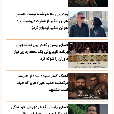
ویدیویی منتشر شده توسط همسر
هوتن شکیبا از عمارت عروسیشان؛
هوتن شکیبا ازدواج کرد؟
صدای پسری که در بین تماشاچیان
برنامه تلویزیونی یک دفعه زد زیر آواز
داوران را شوکه کرد
آهنگ کمتر شنیده شده از هنرمند
درگذشته حمید هیراد عزیز که حیف
است نشنوید
صدای پلیسی که خودجوش خوانندگی