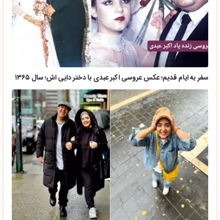
سفر به ایام قدیم؛ عکس عروسی اکبر عبدی با دختر دایی اش؛ سال ۱۳۶۵