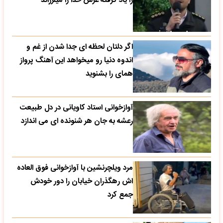
را یاد گرفته عرش خدا را میلرزاند
اگر دلتان لحظه ای جدا شدن از غم و
اندوه دنیا رو میخواهد این آهنگ پرواز
همای را بشنوید
آوازخوانی استاد کاویانی در دل طبیعت
رعشه به جان هر شنونده ای می اندازد
مرد ویلچرنشین با آوازخوانی فوق العاده
اش رهگذران خیابان را دور خودش
جمع کرد