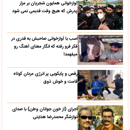
آوازخوانی همایون شجریان بر مزار
پدرش که هیچ وقت قدیمی نمی شود
اسب با آوازخوانی صاحبش به قدری در
فکر فرو رفته که انگار معنای آهنگ رو
میفهمد!
رقص و پایکوبی پر انرژی مردان کوتاه
قامت و خوش ذوق
اجرای (از خون جوانان وطن) با صدای
نوازشگر محمدرضا هدایتی