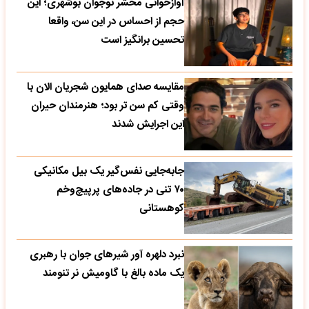
آوازخوانی محشر نوجوان بوشهری؛ این
حجم از احساس در این سن، واقعا
تحسین‌ برانگیز است
مقایسه صدای همایون شجریان الان با
وقتی کم سن تر بود؛ هنرمندان حیران
این اجرایش شدند
جابه‌جایی نفس‌گیر یک بیل مکانیکی
۷۰ تنی در جاده‌های پرپیچ‌وخم
کوهستانی
نبرد دلهره آور شیرهای جوان با رهبری
یک ماده بالغ با گاومیش نر تنومند