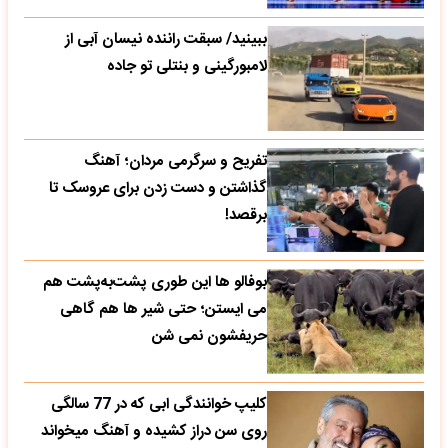
ببینید/ سبقت راننده نیسان آبی از
لامبورگینی و بنتلی تو جاده
تفریح و سرگرمی مردان؛ آهنگ
گذاشتن و دست زدن برای عروسک تا
برقصد!
بوفالو ها این‌ طوری پشت‌به‌پشت هم
می‌ ایستن؛ حتی شیر ها هم گاهی
حریفشون نمی‌ شن
کلیپ خوانندگی ابی که در 77 سالگی
روی سن دراز کشیده و آهنگ میخواند