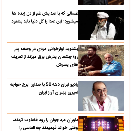
غسالی که با صدایش غم از دل زنده ها
میشورد؛ این صدا را کل دنیا باید بشنود
بشنوید آوازخوانی مردی در وصف پدر
رو؛ چشمان پدرش برق میزند از تعریف
های پسرش
رادیو ایران دهه 50 با صدای ایرج خواجه
امیری پهلوان آواز ایران
داوران مرد جوان را زود قضاوت کردند،
وقتی خواند فهمیدند چه الماسی را