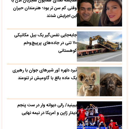
مقایسه صدای همایون شجریان الان با
وقتی کم سن تر بود؛ هنرمندان حیران
این اجرایش شدند
جابه‌جایی نفس‌گیر یک بیل مکانیکی
۷۰ تنی در جاده‌های پرپیچ‌وخم
کوهستانی
نبرد دلهره آور شیرهای جوان با رهبری
یک ماده بالغ با گاومیش نر تنومند
ببینید/ رالی دیوانه وار در ست پنجم
دیدار ژاپن و آمریکا در نیمه نهایی