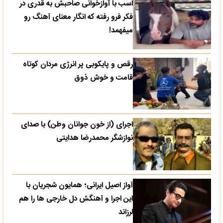
اسب با آوازخوانی صاحبش به قدری در
فکر فرو رفته که انگار معنای آهنگ رو
میفهمد!
رقص و پایکوبی پر انرژی مردان کوتاه
قامت و خوش ذوق
اجرای (از خون جوانان وطن) با صدای
نوازشگر محمدرضا هدایتی
آواز اصیل ایرانی؛ همایون شجریان با
این اجرا و آهنگش دل خارجی ها را هم
لرزاند