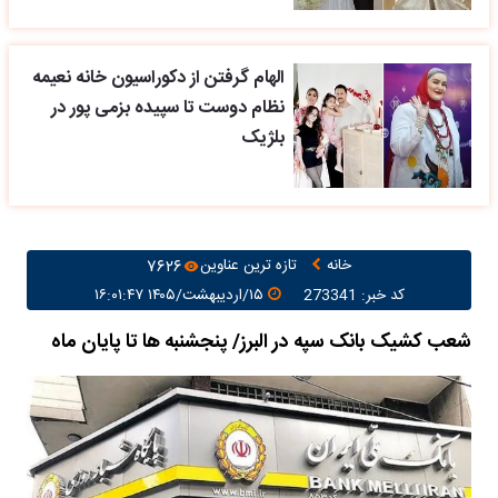
الهام گرفتن از دکوراسیون خانه نعیمه
نظام دوست تا سپیده بزمی پور در
بلژیک
خانه
تازه ترین عناوین
۷۶۲۶
کد خبر: 273341
۱۵/اردیبهشت/۱۴۰۵ ۱۶:۰۱:۴۷
شعب کشیک بانک سپه در البرز/ پنجشنبه ها تا پایان ماه