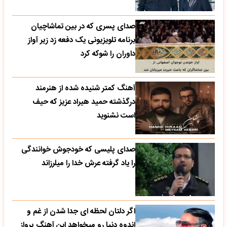
صدای پسری که در بین تماشاچیان
برنامه تلویزیونی یک دفعه زد زیر آواز
داوران را شوکه کرد
آهنگ کمتر شنیده شده از هنرمند
درگذشته حمید هیراد عزیز که حیف
است نشنوید
صدای پلیسی که خودجوش خوانندگی
را یاد گرفته عرش خدا را میلرزاند
اگر دلتان لحظه ای جدا شدن از غم و
اندوه دنیا رو میخواهد این آهنگ پرواز