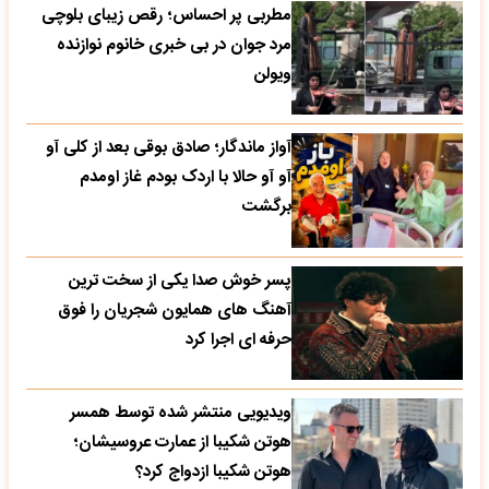
مطربی پر احساس؛ رقص زیبای بلوچی
مرد جوان در بی خبری خانوم نوازنده
ویولن
آواز ماندگار؛ صادق بوقی بعد از کلی آو
آو آو حالا با اردک بودم غاز اومدم
برگشت
پسر خوش صدا یکی از سخت ترین
آهنگ های همایون شجریان را فوق
حرفه ای اجرا کرد
ویدیویی منتشر شده توسط همسر
هوتن شکیبا از عمارت عروسیشان؛
هوتن شکیبا ازدواج کرد؟