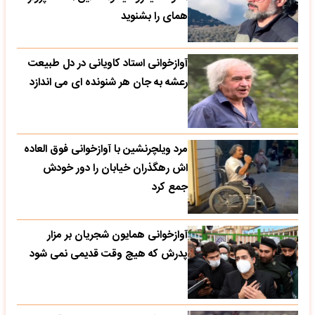
همای را بشنوید
آوازخوانی استاد کاویانی در دل طبیعت
رعشه به جان هر شنونده ای می اندازد
مرد ویلچرنشین با آوازخوانی فوق العاده
اش رهگذران خیابان را دور خودش
جمع کرد
آوازخوانی همایون شجریان بر مزار
پدرش که هیچ وقت قدیمی نمی شود