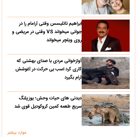
ابراهیم تاتلیسس وقتی آرامام را در
جوانی میخواند VS وقتی در مریضی و
روی ویلچر میخواند
آوازخوانی مردی با صدای بهشتی که
کاری کرد اسب بی حرکت در آغوشش
آرام بگیرد
دیدنی های حیات وحش؛ یوزپلنگ
سریع طعمه کمین کروکودیل قوی شد
موارد بیشتر