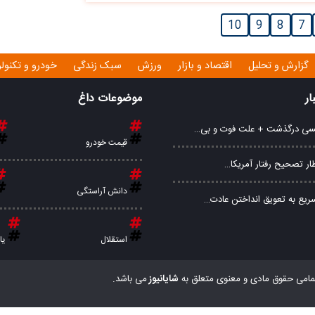
10
9
8
7
گزارش و تحلیل
اقتصاد و بازار
ورزش
سبک زندگی
خودرو و تکنول
ار
موضوعات داغ
مسی درگذشت + علت فوت و بی…
قیمت خودرو
ظار تصحیح رفتار آمریکا…
دانش آراستگی
یع به تعویق انداختن عادت…
استقلال
یا
مامی حقوق مادی و معنوی متعلق به
شایانیوز
می باشد.