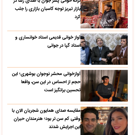
ترانه خوانی پسر جوان با صدای رسا در
بازار تبریز توجه کاسبان بازاری را جلب
کرد
آواز خوانی قدیمی استاد خوانساری و
استاد گپا در جوانی
آوازخوانی محشر نوجوان بوشهری؛ این
حجم از احساس در این سن، واقعا
تحسین‌ برانگیز است
مقایسه صدای همایون شجریان الان با
وقتی کم سن تر بود؛ هنرمندان حیران
این اجرایش شدند