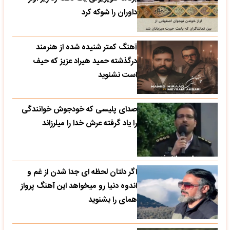
داوران را شوکه کرد
آهنگ کمتر شنیده شده از هنرمند
درگذشته حمید هیراد عزیز که حیف
است نشنوید
صدای پلیسی که خودجوش خوانندگی
را یاد گرفته عرش خدا را میلرزاند
اگر دلتان لحظه ای جدا شدن از غم و
اندوه دنیا رو میخواهد این آهنگ پرواز
همای را بشنوید