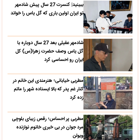
ببینید| کنسرت 27 سال پیش شادمهر
تو ایران اولین باری که گل یاس را خواند
شادمهر عقیلی بعد 27 سال دوباره با
گل یاس وصف حضرت زهرا(س) کل
ایران رو احساسی کرد
مطربی خیابانی؛ هنرمندی این خانم در
کنار غم پدر که بالا ایستاده شهر را ماتم
زده کرد
مطربی پر احساس؛ رقص زیبای بلوچی
مرد جوان در بی خبری خانوم نوازنده
ویولن