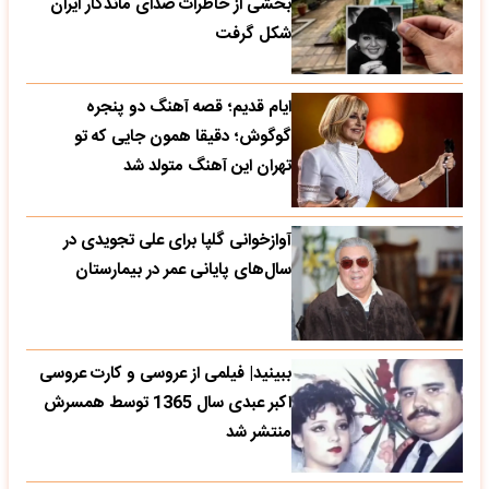
بخشی از خاطرات صدای ماندگار ایران
شکل گرفت
ایام قدیم؛ قصه آهنگ دو پنجره
گوگوش؛ دقیقا همون جایی که تو
تهران این آهنگ متولد شد
آوازخوانی گلپا برای علی تجویدی در
سال‌های پایانی عمر در بیمارستان
ببینید| فیلمی از عروسی و کارت عروسی
اکبر عبدی سال 1365 توسط همسرش
منتشر شد