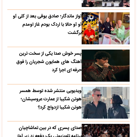
آواز ماندگار؛ صادق بوقی بعد از کلی آو
آو آو حالا با اردک بودم غاز اومدم
برگشت
پسر خوش صدا یکی از سخت ترین
آهنگ های همایون شجریان را فوق
حرفه ای اجرا کرد
ویدیویی منتشر شده توسط همسر
هوتن شکیبا از عمارت عروسیشان؛
هوتن شکیبا ازدواج کرد؟
صدای پسری که در بین تماشاچیان
برنامه تلویزیونی یک دفعه زد زیر آواز