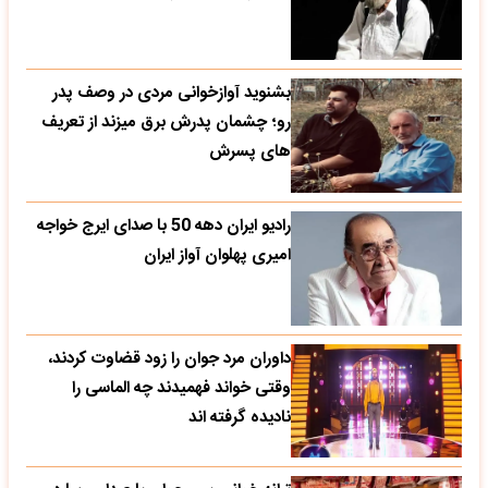
بشنوید آوازخوانی مردی در وصف پدر
رو؛ چشمان پدرش برق میزند از تعریف
های پسرش
رادیو ایران دهه 50 با صدای ایرج خواجه
امیری پهلوان آواز ایران
داوران مرد جوان را زود قضاوت کردند،
وقتی خواند فهمیدند چه الماسی را
نادیده گرفته اند