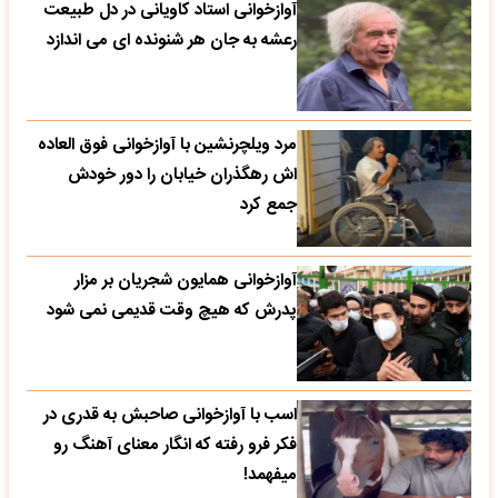
آوازخوانی استاد کاویانی در دل طبیعت
رعشه به جان هر شنونده ای می اندازد
مرد ویلچرنشین با آوازخوانی فوق العاده
اش رهگذران خیابان را دور خودش
جمع کرد
آوازخوانی همایون شجریان بر مزار
پدرش که هیچ وقت قدیمی نمی شود
اسب با آوازخوانی صاحبش به قدری در
فکر فرو رفته که انگار معنای آهنگ رو
میفهمد!