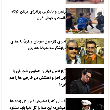
رقص و پایکوبی پر انرژی مردان کوتاه
قامت و خوش ذوق
اجرای (از خون جوانان وطن) با صدای
نوازشگر محمدرضا هدایتی
آواز اصیل ایرانی؛ همایون شجریان با
این اجرا و آهنگش دل خارجی ها را هم
لرزاند
غسالی که با صدایش غم از دل زنده ها
میشورد؛ این صدا را کل دنیا باید بشنود