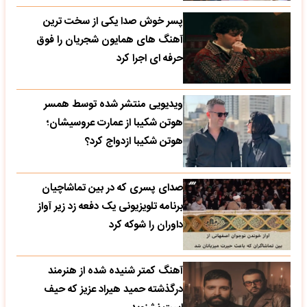
پسر خوش صدا یکی از سخت ترین
آهنگ های همایون شجریان را فوق
حرفه ای اجرا کرد
ویدیویی منتشر شده توسط همسر
هوتن شکیبا از عمارت عروسیشان؛
هوتن شکیبا ازدواج کرد؟
صدای پسری که در بین تماشاچیان
برنامه تلویزیونی یک دفعه زد زیر آواز
داوران را شوکه کرد
آهنگ کمتر شنیده شده از هنرمند
درگذشته حمید هیراد عزیز که حیف