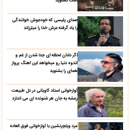
است نشنوید
صدای پلیسی که خودجوش خوانندگی
را یاد گرفته عرش خدا را میلرزاند
اگر دلتان لحظه ای جدا شدن از غم و
اندوه دنیا رو میخواهد این آهنگ پرواز
همای را بشنوید
آوازخوانی استاد کاویانی در دل طبیعت
رعشه به جان هر شنونده ای می اندازد
مرد ویلچرنشین با آوازخوانی فوق العاده