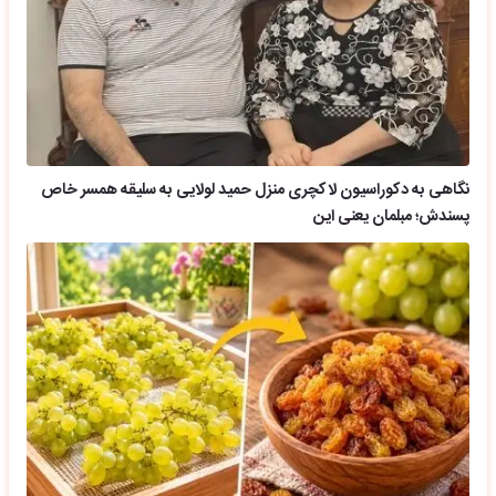
نگاهی به دکوراسیون لاکچری منزل حمید لولایی به سلیقه همسر خاص
پسندش؛ مبلمان یعنی این