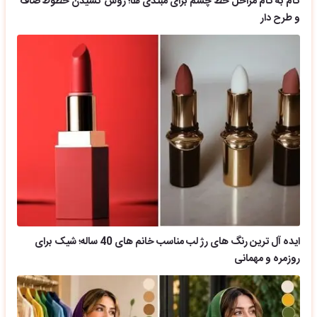
گام به گام مراحل خط چشم برای مبتدی ها؛ روش کشیدن خطوط صاف
و طرح دار
ایده آل ترین رنگ های رژ لب مناسب خانم های 40 ساله؛ شیک برای
روزمره و مهمانی