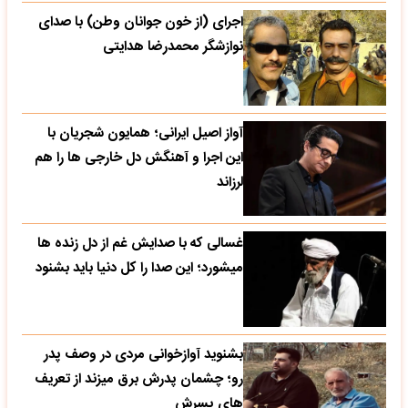
اجرای (از خون جوانان وطن) با صدای
نوازشگر محمدرضا هدایتی
آواز اصیل ایرانی؛ همایون شجریان با
این اجرا و آهنگش دل خارجی ها را هم
لرزاند
غسالی که با صدایش غم از دل زنده ها
میشورد؛ این صدا را کل دنیا باید بشنود
بشنوید آوازخوانی مردی در وصف پدر
رو؛ چشمان پدرش برق میزند از تعریف
های پسرش