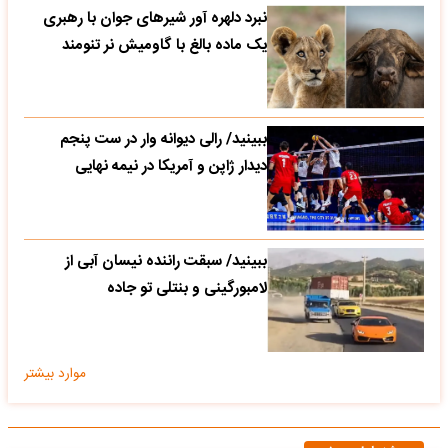
نبرد دلهره آور شیرهای جوان با رهبری
یک ماده بالغ با گاومیش نر تنومند
ببینید/ رالی دیوانه وار در ست پنجم
دیدار ژاپن و آمریکا در نیمه نهایی
ببینید/ سبقت راننده نیسان آبی از
لامبورگینی و بنتلی تو جاده
موارد بیشتر