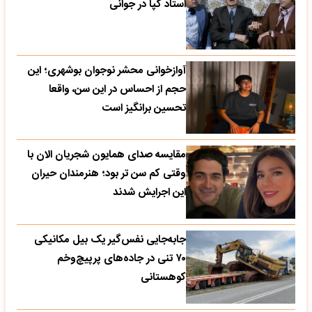
استاد گپا در جوانی
آوازخوانی محشر نوجوان بوشهری؛ این
حجم از احساس در این سن، واقعا
تحسین‌ برانگیز است
مقایسه صدای همایون شجریان الان با
وقتی کم سن تر بود؛ هنرمندان حیران
این اجرایش شدند
جابه‌جایی نفس‌گیر یک بیل مکانیکی
۷۰ تنی در جاده‌های پرپیچ‌وخم
کوهستانی