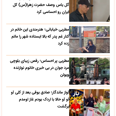
گل یاس وصف حضرت زهرا(س) کل
ایران رو احساسی کرد
مطربی خیابانی؛ هنرمندی این خانم در
کنار غم پدر که بالا ایستاده شهر را ماتم
زده کرد
مطربی پر احساس؛ رقص زیبای بلوچی
مرد جوان در بی خبری خانوم نوازنده
ویولن
آواز ماندگار؛ صادق بوقی بعد از کلی آو
آو آو حالا با اردک بودم غاز اومدم
برگشت