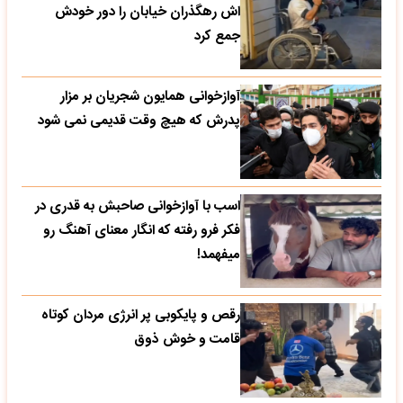
اش رهگذران خیابان را دور خودش
جمع کرد
آوازخوانی همایون شجریان بر مزار
پدرش که هیچ وقت قدیمی نمی شود
اسب با آوازخوانی صاحبش به قدری در
فکر فرو رفته که انگار معنای آهنگ رو
میفهمد!
رقص و پایکوبی پر انرژی مردان کوتاه
قامت و خوش ذوق