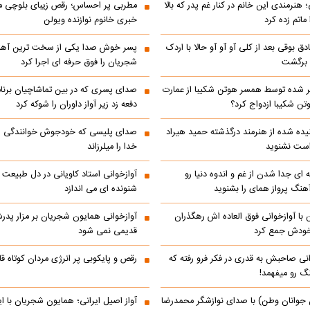
 هنرمندی این خانم در کنار غم پدر که بالا
مطربی پر احساس؛ رقص زیبای بلوچی مر
ماتم زده کرد
خبری خانوم نوازنده ویولن
ادق بوقی بعد از کلی آو آو آو حالا با اردک
پسر خوش صدا یکی از سخت ترین آه
م برگشت
شجریان را فوق حرفه ای اجرا کرد
 شده توسط همسر هوتن شکیبا از عمارت
صدای پسری که در بین تماشاچیان برنام
ن شکیبا ازدواج کرد؟
دفعه زد زیر آواز داوران را شوکه کرد
ده شده از هنرمند درگذشته حمید هیراد
صدای پلیسی که خودجوش خوانندگی را 
است نشنوید
خدا را میلرزاند
 ای جدا شدن از غم و اندوه دنیا رو
آوازخوانی استاد کاویانی در دل طبیعت
هنگ پرواز همای را بشنوید
شنونده ای می اندازد
با آوازخوانی فوق العاده اش رهگذران
آوازخوانی همایون شجریان بر مزار پد
 خودش جمع کرد
قدیمی نمی شود
انی صاحبش به قدری در فکر فرو رفته که
رقص و پایکوبی پر انرژی مردان کوتاه
نگ رو میفهمد!
 جوانان وطن) با صدای نوازشگر محمدرضا
آواز اصیل ایرانی؛ همایون شجریان با 