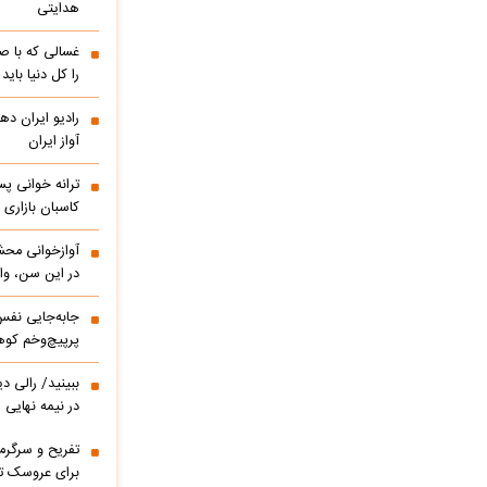
هدایتی
غسالی که با ص
را کل دنیا باید
آواز ایران
ترانه خوانی پس
کاسبان بازاری 
آوازخوانی مح
در این سن، واق
پرپیچ‌وخم کوه
ببینید/ 
در نیمه نهایی
تفریح و سرگر
برای عروسک تا