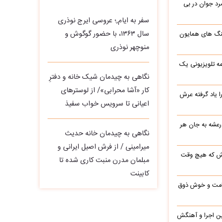
د جوان در بی
سفر به ایام,؛ عروسی ایرج نوذری
سال ۱۳۶۳، با حضور گوگوش و
نگ های همایون
منوچهر نوذری
ه تلویزیونی یک
نگاهی به چیدمان شیک خانه و دفترِ
کار «آشا محرابی»/ از لوسترهای
یاد گرفته عرش
اعیانی تا سرویس خواب سفیذ
 رعشه به جان هر
نگاهی به چیدمان خانه حدیث
میرامینی / از فرش اصیل ایرانی و
رش که هیچ وقت
مبلمان مدرن منبت‌ کاری‌ شده تا
کابینت
 قامت و خوش ذوق
این اجرا و آهنگش