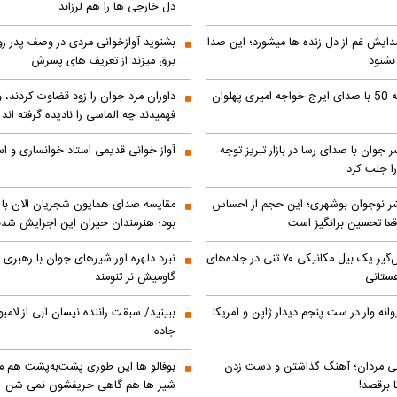
دل خارجی ها را هم لرزاند
دایش غم از دل زنده ها میشورد؛ این صدا
بشنوید آوازخوانی مردی در وصف پدر 
 بشنود
برق میزند از تعریف های پسرش
رادیو ایران دهه 50 با صدای ایرج خواجه امیری پهلوان
داوران مرد جوان را زود قضاوت کردند، 
فهمیدند چه الماسی را نادیده گرفته اند
ر جوان با صدای رسا در بازار تبریز توجه
آواز خوانی قدیمی استاد خوانساری و است
را جلب کرد
شر نوجوان بوشهری؛ این حجم از احساس
مقایسه صدای همایون شجریان الان با 
عا تحسین‌ برانگیز است
بود؛ هنرمندان حیران این اجرایش شدن
جابه‌جایی نفس‌گیر یک بیل مکانیکی ۷۰ تنی در جاده‌های
نبرد دلهره آور شیرهای جوان با رهبری ی
ستانی
گاومیش نر تنومند
رالی دیوانه وار در ست پنجم دیدار ژاپن و آمریکا
ببینید/ سبقت راننده نیسان آبی از لامبو
جاده
می مردان؛ آهنگ گذاشتن و دست زدن
بوفالو ها این‌ طوری پشت‌به‌پشت هم م
 برقصد!
شیر ها هم گاهی حریفشون نمی‌ شن