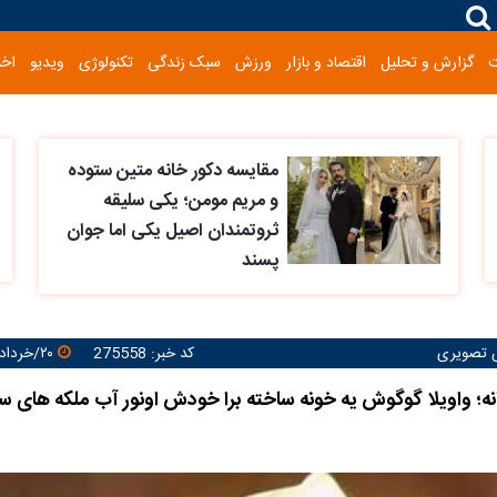
گزارش و تحلیل
اقتصاد و بازار
ورزش
سبک زندگی
تکنولوژی
ویدیو
اخب
مقایسه دکور خانه متین ستوده
و مریم مومن؛ یکی سلیقه
ثروتمندان اصیل یکی اما جوان
پسند
 تصویری
کد خبر: 275558
۲۰/خرداد/۱۴۰۵ ۱۰:۱۱:۵۷
نه؛ واویلا گوگوش یه خونه ساخته برا خودش اونور آب ملکه های 