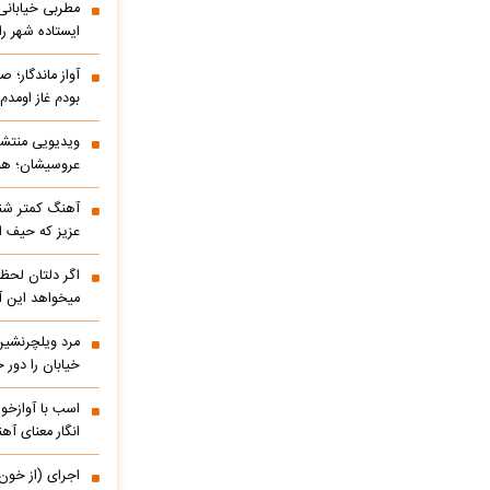
مطربی خیابانی؛
ایستاده شهر را 
آواز ماندگار؛ ص
بودم غاز اومد
ویدیویی منتشر
عروسیشان؛ هوت
آهنگ کمتر شنی
عزیز که حیف 
اگر دلتان لحظه
میخواهد این آ
مرد ویلچرنشین 
خیابان را دور
اسب با آوازخو
انگار معنای آه
اجرای (از خون