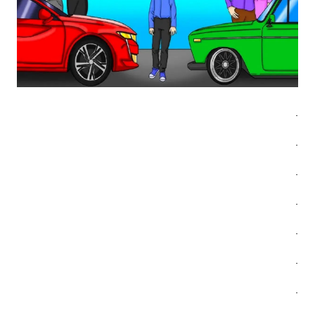
.
.
.
.
.
.
.