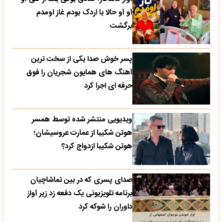
آو آو حالا با اردک بودم غاز اومدم
برگشت
پسر خوش صدا یکی از سخت ترین
آهنگ های همایون شجریان را فوق
حرفه ای اجرا کرد
ویدیویی منتشر شده توسط همسر
هوتن شکیبا از عمارت عروسیشان؛
هوتن شکیبا ازدواج کرد؟
صدای پسری که در بین تماشاچیان
برنامه تلویزیونی یک دفعه زد زیر آواز
داوران را شوکه کرد