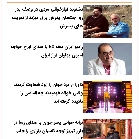
بشنوید آوازخوانی مردی در وصف پدر
رو؛ چشمان پدرش برق میزند از تعریف
های پسرش
رادیو ایران دهه 50 با صدای ایرج خواجه
امیری پهلوان آواز ایران
داوران مرد جوان را زود قضاوت کردند،
وقتی خواند فهمیدند چه الماسی را
نادیده گرفته اند
ترانه خوانی پسر جوان با صدای رسا در
بازار تبریز توجه کاسبان بازاری را جلب