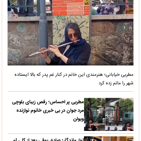
مطربی خیابانی؛ هنرمندی این خانم در کنار غم پدر که بالا ایستاده
شهر را ماتم زده کرد
مطربی پر احساس؛ رقص زیبای بلوچی
مرد جوان در بی خبری خانوم نوازنده
ویولن
آواز ماندگار؛ صادق بوقی بعد از کلی آو