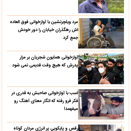
مرد ویلچرنشین با آوازخوانی فوق العاده
اش رهگذران خیابان را دور خودش
جمع کرد
آوازخوانی همایون شجریان بر مزار
پدرش که هیچ وقت قدیمی نمی شود
اسب با آوازخوانی صاحبش به قدری در
فکر فرو رفته که انگار معنای آهنگ رو
میفهمد!
رقص و پایکوبی پر انرژی مردان کوتاه