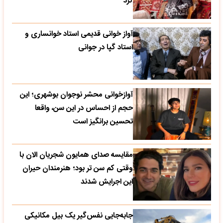
کرد
آواز خوانی قدیمی استاد خوانساری و
استاد گپا در جوانی
آوازخوانی محشر نوجوان بوشهری؛ این
حجم از احساس در این سن، واقعا
تحسین‌ برانگیز است
مقایسه صدای همایون شجریان الان با
وقتی کم سن تر بود؛ هنرمندان حیران
این اجرایش شدند
جابه‌جایی نفس‌گیر یک بیل مکانیکی