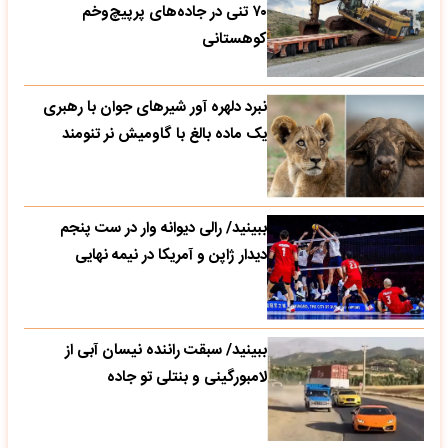
۷۰ تنی در جاده‌های پرپیچ‌وخم
کوهستانی
نبرد دلهره آور شیرهای جوان با رهبری
یک ماده بالغ با گاومیش نر تنومند
ببینید/ رالی دیوانه وار در ست پنجم
دیدار ژاپن و آمریکا در نیمه نهایی
ببینید/ سبقت راننده نیسان آبی از
لامبورگینی و بنتلی تو جاده