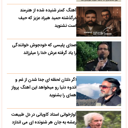
آهنگ کمتر شنیده شده از هنرمند
درگذشته حمید هیراد عزیز که حیف
است نشنوید
صدای پلیسی که خودجوش خوانندگی
را یاد گرفته عرش خدا را میلرزاند
اگر دلتان لحظه ای جدا شدن از غم و
اندوه دنیا رو میخواهد این آهنگ پرواز
همای را بشنوید
آوازخوانی استاد کاویانی در دل طبیعت
رعشه به جان هر شنونده ای می اندازد