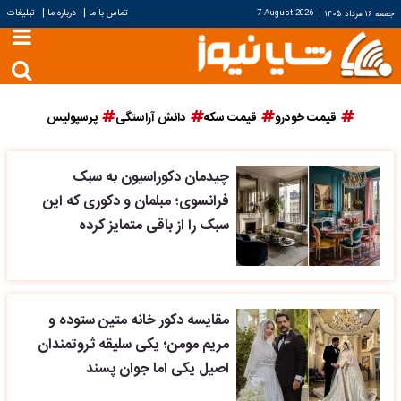
|
|
تماس با ما
درباره ما
تبلیغات
جمعه ۱۶ مرداد ۱۴۰۵
|
7 August 2026
قیمت خودرو
قیمت سکه
دانش آراستگی
پرسپولیس
چیدمان دکوراسیون به سبک
فرانسوی؛ مبلمان و دکوری که این
سبک را از باقی متمایز کرده
مقایسه دکور خانه متین ستوده و
مریم مومن؛ یکی سلیقه ثروتمندان
اصیل یکی اما جوان پسند