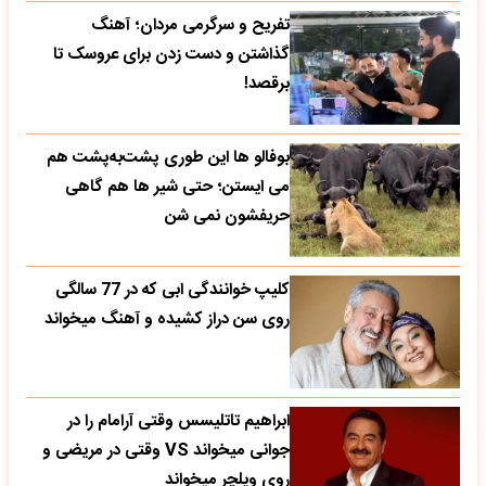
تفریح و سرگرمی مردان؛ آهنگ
گذاشتن و دست زدن برای عروسک تا
برقصد!
بوفالو ها این‌ طوری پشت‌به‌پشت هم
می‌ ایستن؛ حتی شیر ها هم گاهی
حریفشون نمی‌ شن
کلیپ خوانندگی ابی که در 77 سالگی
روی سن دراز کشیده و آهنگ میخواند
ابراهیم تاتلیسس وقتی آرامام را در
جوانی میخواند VS وقتی در مریضی و
روی ویلچر میخواند