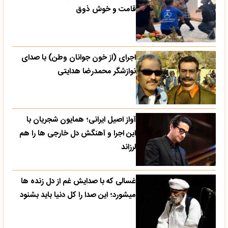
قامت و خوش ذوق
اجرای (از خون جوانان وطن) با صدای
نوازشگر محمدرضا هدایتی
آواز اصیل ایرانی؛ همایون شجریان با
این اجرا و آهنگش دل خارجی ها را هم
لرزاند
غسالی که با صدایش غم از دل زنده ها
میشورد؛ این صدا را کل دنیا باید بشنود