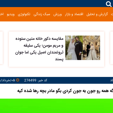
گزارش و تحلیل
اقتصاد و بازار
ورزش
سبک زندگی
تکنولوژی
ویدیو
اخب
مقایسه دکور خانه متین ستوده
و مریم مومن؛ یکی سلیقه
ثروتمندان اصیل یکی اما جوان
پسند
د
کد خبر: 274499
۰۵/خرداد/۱۴۰۵ ۲۰:۵۴:۵۶
ه همه رو جون به جون کردی بگو مادر بچه رها شده کیه