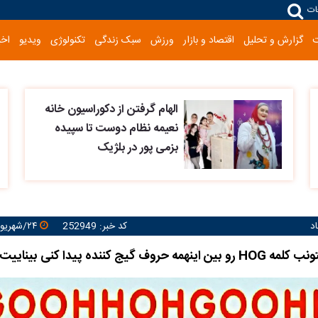
ات
گزارش و تحلیل
اقتصاد و بازار
ورزش
سبک زندگی
تکنولوژی
ویدیو
اخب
الهام گرفتن از دکوراسیون خانه
نعیمه نظام دوست تا سپیده
بزمی پور در بلژیک
د
کد خبر: 252949
۲۴/شهریور/۱۴۰۴ ۱۱:۲۲:۱۹
یج کننده پیدا کنی بیناییت لایک داره