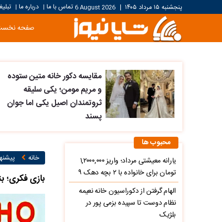
تماس با ما
درباره ما
تبلیغ
پنجشنبه ۱۵ مرداد ۱۴۰۵
|
6 August 2026
|
|
صفحه نخست
مقایسه دکور خانه متین ستوده
و مریم مومن؛ یکی سلیقه
ثروتمندان اصیل یکی اما جوان
پسند
محبوب ها
خانه
پیشنها
یارانه معیشتی مرداد؛ واریز ۱,۲۰۰۰,۰۰۰
تومان برای خانواده با ۲ بچه دهک ۹
بازی فکری؛ بتونب کلمه HOG رو بین اینهمه حروف گ
الهام گرفتن از دکوراسیون خانه نعیمه
نظام دوست تا سپیده بزمی پور در
بلژیک