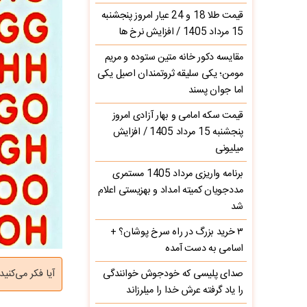
قیمت طلا 18 و 24 عیار امروز پنجشنبه
15 مرداد 1405 / افزایش نرخ ها
مقایسه دکور خانه متین ستوده و مریم
مومن؛ یکی سلیقه ثروتمندان اصیل یکی
اما جوان پسند
قیمت سکه امامی و بهار آزادی امروز
پنجشنبه 15 مرداد 1405 / افزایش
میلیونی
برنامه واریزی مرداد 1405 مستمری
مددجویان کمیته امداد و بهزیستی اعلام
شد
۳ خرید بزرگ در راه سرخ‌ پوشان؟ +
اسامی به دست آمده
صدای پلیسی که خودجوش خوانندگی
آیا فکر می‌کنید باهوش 
را یاد گرفته عرش خدا را میلرزاند