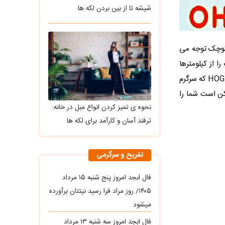
شیشه تا از بین بردن لکه ها
زئیات کوچک توجه می
 از کیلومترها
دورتر تشخیص دهد؟ وقت آن است که مهارت های ادراک خود را با تست هوش یافتن کلمه HOG که سرگرم
کن است شما را
نحوه ی تمیز کردن انواع مبل در خانه:
ترفند آسان و کارآمد برای لکه ها
تفریح و سرگرمی
فال ابجد امروز پنج شنبه ۱۵ مرداد
۱۴۰۵/ روز مراد فرا رسید نیتتان برآورده
میشود
فال ابجد امروز سه‌ شنبه ۱۳ مرداد