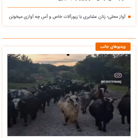
آواز محلی؛ زنان عشایری با زیورآلات خاص و آس چه آوازی میخونن
ویدیوهای جالب