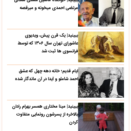
ببینید| خواننده ماشین مشتی ممدلی
مرتضی احمدی میخونه و میرقصه
ببینید| یک قرن پیش، ویدیوی
عاشورای تهران سال ۱۳۰۶ که توسط
فرانسوی ها ثبت شد
ایام قدیم؛ خانه دهه چهل که عشق
احمد شاملو و آیدا در آن ماندگار شده
ببینید| مینا مختاری همسر بهرام رادان
بالاخره از پسرشون رونمایی متفاوت
کردن