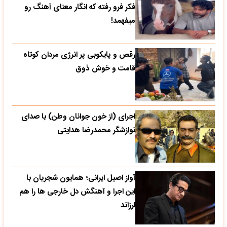
فکر فرو رفته که انگار معنای آهنگ رو
میفهمد!
رقص و پایکوبی پر انرژی مردان کوتاه
قامت و خوش ذوق
اجرای (از خون جوانان وطن) با صدای
نوازشگر محمدرضا هدایتی
آواز اصیل ایرانی؛ همایون شجریان با
این اجرا و آهنگش دل خارجی ها را هم
لرزاند