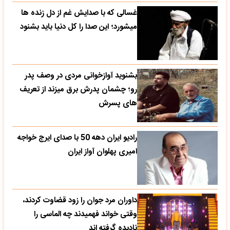
غسالی که با صدایش غم از دل زنده ها
میشورد؛ این صدا را کل دنیا باید بشنود
بشنوید آوازخوانی مردی در وصف پدر
رو؛ چشمان پدرش برق میزند از تعریف
های پسرش
رادیو ایران دهه 50 با صدای ایرج خواجه
امیری پهلوان آواز ایران
داوران مرد جوان را زود قضاوت کردند،
وقتی خواند فهمیدند چه الماسی را
نادیده گرفته اند