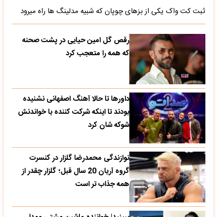
ثبت کت واک یکی از بزهای چوپان که شبیه مدلینگ ها راه میرود
رقص گل امین حیایی در پشت صحنه
که همه را متعجب کرد
داورها تا حالا آهنگ اصفهانی نشنیده
بودند تا اینکه شرکت کننده با خواندنش
شوکه شان کرد
نوازندگی محمدرضا گلزار در کنسرت
گروه آریان 20 سال قبل؛ گلزار چقدر از
همه جذاب تر است