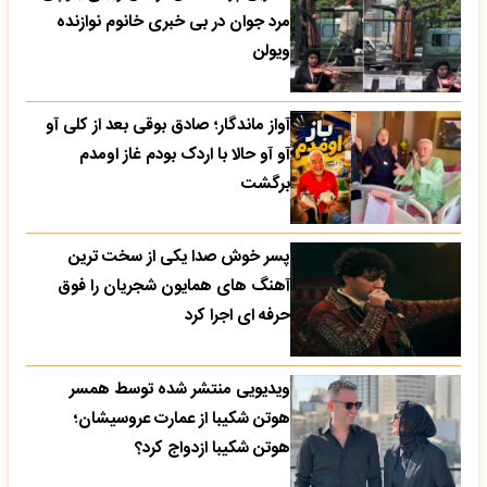
مرد جوان در بی خبری خانوم نوازنده
ویولن
آواز ماندگار؛ صادق بوقی بعد از کلی آو
آو آو حالا با اردک بودم غاز اومدم
برگشت
پسر خوش صدا یکی از سخت ترین
آهنگ های همایون شجریان را فوق
حرفه ای اجرا کرد
ویدیویی منتشر شده توسط همسر
هوتن شکیبا از عمارت عروسیشان؛
هوتن شکیبا ازدواج کرد؟