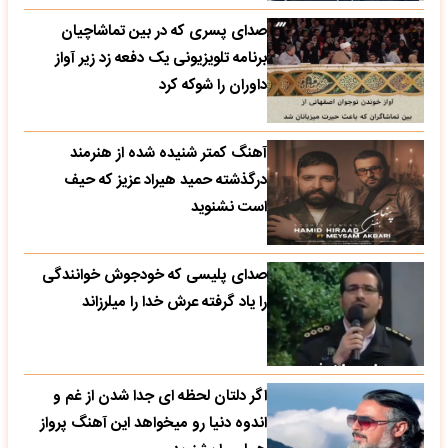
صدای پسری که در بین تماشاچیان
برنامه تلویزیونی یک دفعه زد زیر آواز
داوران را شوکه کرد
آهنگ کمتر شنیده شده از هنرمند
درگذشته حمید هیراد عزیز که حیف
است نشنوید
صدای پلیسی که خودجوش خوانندگی
را یاد گرفته عرش خدا را میلرزاند
اگر دلتان لحظه ای جدا شدن از غم و
اندوه دنیا رو میخواهد این آهنگ پرواز