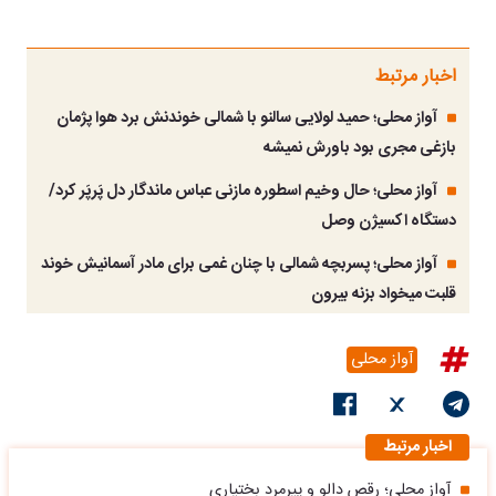
اخبار مرتبط
آواز محلی؛ حمید لولایی سالنو با شمالی خوندنش برد هوا پژمان
بازغی مجری بود باورش نمیشه
آواز محلی؛ حال وخیم اسطوره مازنی عباس ماندگار دل پَرپَر کرد/
دستگاه اکسیژن وصل
آواز محلی؛ پسربچه شمالی با چنان غمی برای مادر آسمانیش خوند
قلبت میخواد بزنه بیرون
آواز محلی
اخبار مرتبط
آواز محلی؛ رقص دالو و پیرمرد بختیاری