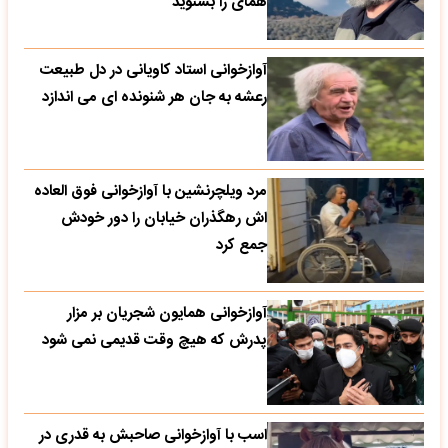
همای را بشنوید
آوازخوانی استاد کاویانی در دل طبیعت
رعشه به جان هر شنونده ای می اندازد
مرد ویلچرنشین با آوازخوانی فوق العاده
اش رهگذران خیابان را دور خودش
جمع کرد
آوازخوانی همایون شجریان بر مزار
پدرش که هیچ وقت قدیمی نمی شود
اسب با آوازخوانی صاحبش به قدری در