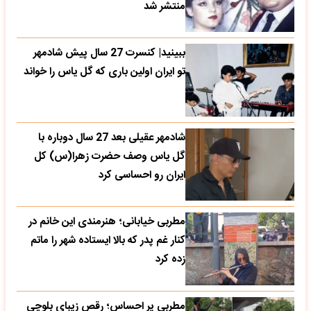
منتشر شد
ببینید| کنسرت 27 سال پیش شادمهر
تو ایران اولین باری که گل یاس را خواند
شادمهر عقیلی بعد 27 سال دوباره با
گل یاس وصف حضرت زهرا(س) کل
ایران رو احساسی کرد
مطربی خیابانی؛ هنرمندی این خانم در
کنار غم پدر که بالا ایستاده شهر را ماتم
زده کرد
مطربی پر احساس؛ رقص زیبای بلوچی