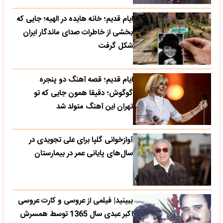
ایام قدیم؛ خانه هایده در الهیه؛ جایی که
بخشی از خاطرات صدای ماندگار ایران
شکل گرفت
ایام قدیم؛ قصه آهنگ دو پنجره
گوگوش؛ دقیقا همون جایی که تو
تهران این آهنگ متولد شد
آوازخوانی گلپا برای علی تجویدی در
سال‌های پایانی عمر در بیمارستان
ببینید| فیلمی از عروسی و کارت عروسی
اکبر عبدی سال 1365 توسط همسرش