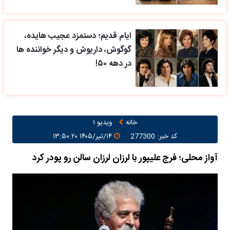
ایام قدیم؛ دستمزد عجیب هایده،
گوگوش، داریوش و دیگر خواننده ها
در دهه ۵۰!
خانه
ویدیو ۱
کد خبر: 277300
۱۴/تیر/۱۴۰۵ ۱۳:۵۰:۲۰
آواز محلی؛ فرج علیپور با لرزان لرزان سالن رو پودر کرد