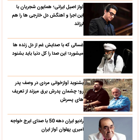
آواز اصیل ایرانی؛ همایون شجریان با
این اجرا و آهنگش دل خارجی ها را هم
لرزاند
غسالی که با صدایش غم از دل زنده ها
میشورد؛ این صدا را کل دنیا باید بشنود
بشنوید آوازخوانی مردی در وصف پدر
رو؛ چشمان پدرش برق میزند از تعریف
های پسرش
رادیو ایران دهه 50 با صدای ایرج خواجه
امیری پهلوان آواز ایران