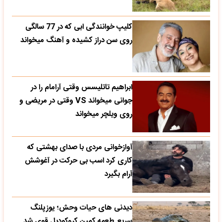
کلیپ خوانندگی ابی که در 77 سالگی
روی سن دراز کشیده و آهنگ میخواند
ابراهیم تاتلیسس وقتی آرامام را در
جوانی میخواند VS وقتی در مریضی و
روی ویلچر میخواند
آوازخوانی مردی با صدای بهشتی که
کاری کرد اسب بی حرکت در آغوشش
آرام بگیرد
دیدنی های حیات وحش؛ یوزپلنگ
سریع طعمه کمین کروکودیل قوی شد