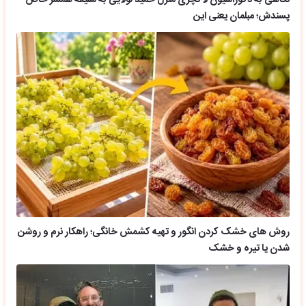
نگاهی به دکوراسیون لاکچری منزل حمید لولایی به سلیقه همسر خاص
پسندش؛ مبلمان یعنی این
روش های خشک کردن انگور و تهیه کشمش خانگی؛ راهکار نرم و روشن
شدن یا تیره و خشک