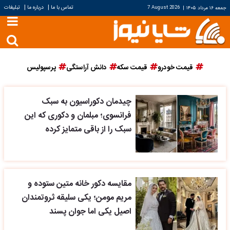
|
|
تماس با ما
درباره ما
تبلیغات
جمعه ۱۶ مرداد ۱۴۰۵
|
7 August 2026
قیمت خودرو
قیمت سکه
دانش آراستگی
پرسپولیس
چیدمان دکوراسیون به سبک
فرانسوی؛ مبلمان و دکوری که این
سبک را از باقی متمایز کرده
مقایسه دکور خانه متین ستوده و
مریم مومن؛ یکی سلیقه ثروتمندان
اصیل یکی اما جوان پسند