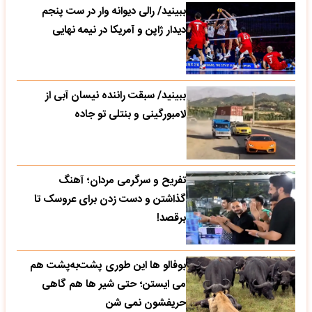
ببینید/ رالی دیوانه وار در ست پنجم
دیدار ژاپن و آمریکا در نیمه نهایی
ببینید/ سبقت راننده نیسان آبی از
لامبورگینی و بنتلی تو جاده
تفریح و سرگرمی مردان؛ آهنگ
گذاشتن و دست زدن برای عروسک تا
برقصد!
بوفالو ها این‌ طوری پشت‌به‌پشت هم
می‌ ایستن؛ حتی شیر ها هم گاهی
حریفشون نمی‌ شن