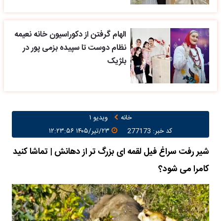
الهام گرفتن از دکوراسیون خانه نعیمه
نظام دوست تا سپیده بزمی پور در
بلژیک
خانه
ویدیو ۱
کد خبر: 277173
۲۳/تیر/۱۴۰۵ ۱۲:۲۳:۵۶
شیر رفت سراغ فیل لقمه ای بزرگ تر از دهانش | تماشا کنید
کامرا می شود؟