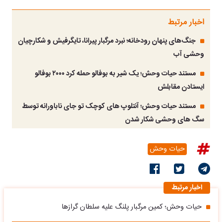
اخبار مرتبط
جنگ‌های پنهان رودخانه؛ نبرد مرگبار پیرانا، تایگرفیش و شکارچیان
وحشی آب
مستند حیات وحش؛ یک شیر به بوفالو حمله کرد ۲۰۰۰ بوفالو
ایستادن مقابلش
مستند حیات وحش؛ آنتلوپ های کوچک تو جای ناباورانه توسط
سگ های وحشی شکار شدن
حیات وحش
اخبار مرتبط
حیات وحش؛ کمین مرگبار پلنگ علیه سلطان گرازها