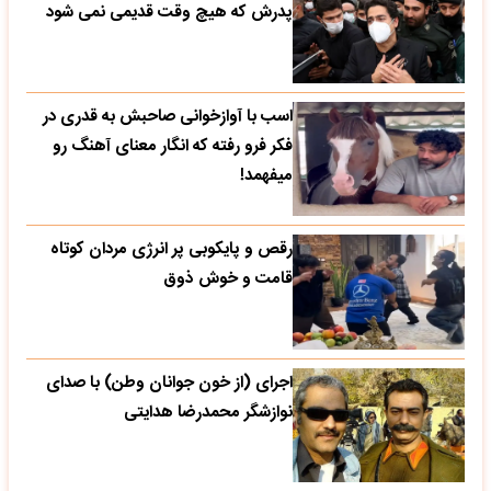
پدرش که هیچ وقت قدیمی نمی شود
اسب با آوازخوانی صاحبش به قدری در
فکر فرو رفته که انگار معنای آهنگ رو
میفهمد!
رقص و پایکوبی پر انرژی مردان کوتاه
قامت و خوش ذوق
اجرای (از خون جوانان وطن) با صدای
نوازشگر محمدرضا هدایتی