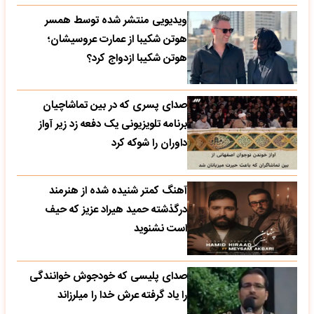
ویدیویی منتشر شده توسط همسر
هوتن شکیبا از عمارت عروسیشان؛
هوتن شکیبا ازدواج کرد؟
صدای پسری که در بین تماشاچیان
برنامه تلویزیونی یک دفعه زد زیر آواز
داوران را شوکه کرد
آهنگ کمتر شنیده شده از هنرمند
درگذشته حمید هیراد عزیز که حیف
است نشنوید
صدای پلیسی که خودجوش خوانندگی
را یاد گرفته عرش خدا را میلرزاند