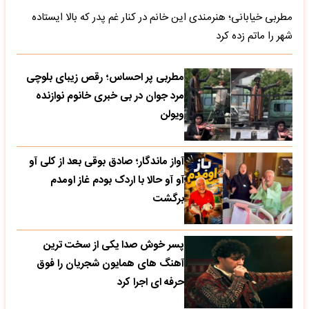
مطربی خیابانی؛ هنرمندی این خانم در کنار غم پدر که بالا ایستاده
شهر را ماتم زده کرد
مطربی پر احساس؛ رقص زیبای بلوچی
مرد جوان در بی خبری خانوم نوازنده
ویولن
آواز ماندگار؛ صادق بوقی بعد از کلی آو
آو آو حالا با اردک بودم غاز اومدم
برگشت
پسر خوش صدا یکی از سخت ترین
آهنگ های همایون شجریان را فوق
حرفه ای اجرا کرد