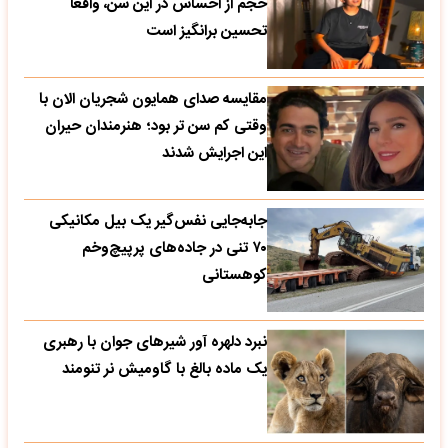
حجم از احساس در این سن، واقعا
تحسین‌ برانگیز است
مقایسه صدای همایون شجریان الان با
وقتی کم سن تر بود؛ هنرمندان حیران
این اجرایش شدند
جابه‌جایی نفس‌گیر یک بیل مکانیکی
۷۰ تنی در جاده‌های پرپیچ‌وخم
کوهستانی
نبرد دلهره آور شیرهای جوان با رهبری
یک ماده بالغ با گاومیش نر تنومند