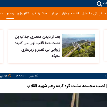
ات
گزارش و تحلیل
اقتصاد و بازار
ورزش
سبک زندگی
تکنولوژی
ویدیو
اخب
بعد از دیدن معماری جذاب پل
دست خدا قالب تهی می کنید؛
زیبایی بی نظیر و زیرسازی
معرکه
کد خبر: 277080
۱۲/تیر/۱۴۰۵ ۱۴:۳۱:۱۲
 نصب مجسمه مشت گره کرده رهبر شهید انقلاب