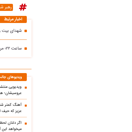
رهبر شه
اخبار مرتبط
شهدای بیت ره
ساعت ۲۲؛ مراسم وداع با پیکر رهبر شهید انقلاب در مصلی تهران
ویدیوهای جال
ویدیویی منتشر
عروسیشان؛ هوت
آهنگ کمتر شنی
عزیز که حیف 
اگر دلتان لحظه
میخواهد این آ