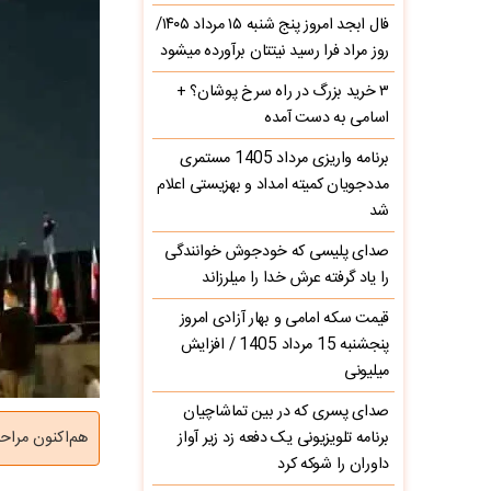
فال ابجد امروز پنج شنبه ۱۵ مرداد ۱۴۰۵/
روز مراد فرا رسید نیتتان برآورده میشود
۳ خرید بزرگ در راه سرخ‌ پوشان؟ +
اسامی به دست آمده
برنامه واریزی مرداد 1405 مستمری
مددجویان کمیته امداد و بهزیستی اعلام
شد
صدای پلیسی که خودجوش خوانندگی
را یاد گرفته عرش خدا را میلرزاند
قیمت سکه امامی و بهار آزادی امروز
پنجشنبه 15 مرداد 1405 / افزایش
میلیونی
صدای پسری که در بین تماشاچیان
برنامه تلویزیونی یک دفعه زد زیر آواز
هم‌اکنون مراح
داوران را شوکه کرد