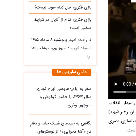
بازی فکری؛ حال کدام خوب نیست؟
بازی فکری؛ کدام از آقایان در شرایط
سختی است؟
فال ابجد امروز پنجشنبه ۸ مرداد ۱۴۰۵
| متولد این ماه امروز روی ابرها خواهد
بود
دنیای سلبریتی ها
سفر به ایام,؛ عروسی ایرج نوذری
سال ۱۳۶۳، با حضور گوگوش و
ر میدان انقلاب
منوچهر نوذری
آن رهبر شهید)
 فضاسازی بصری
نگاهی به چیدمان شیک خانه و دفترِ
است.
کار «آشا محرابی»/ از لوسترهای