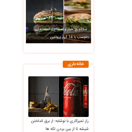
ساندویچ خیار و اسفناج | صبحانه ای
دلچسب با 14 گرم پروتئین
خانه داری
راز تمیزکاری با نوشابه؛ از برق انداختن
شیشه تا از بین بردن لکه ها