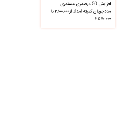
افزایش 50 درصدری مستمری
مددجویان کمیته امداد از۲.۱۰۰.۰۰۰ تا
۶.۵۷۰.۰۰۰