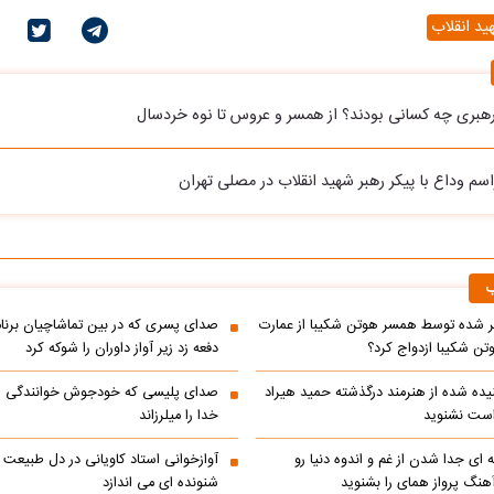
ید انقلاب
بری چه کسانی بودند؟ از همسر و عروس تا نوه خردسال
ب
 شده توسط همسر هوتن شکیبا از عمارت
صدای پسری که در بین تماشاچیان برنام
ن شکیبا ازدواج کرد؟
دفعه زد زیر آواز داوران را شوکه کرد
ده شده از هنرمند درگذشته حمید هیراد
صدای پلیسی که خودجوش خوانندگی را 
است نشنوید
خدا را میلرزاند
 ای جدا شدن از غم و اندوه دنیا رو
آوازخوانی استاد کاویانی در دل طبیعت
هنگ پرواز همای را بشنوید
شنونده ای می اندازد